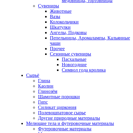
медовницы, тортовницы
Сувениры
Животные
Вазы
Колокольчики
Шкатулки
Ангелы, Подковы
Пепельницы, Аромалампы, Кальянные
чаши
Прочее
Сезонные сувениры
Пасхальные
Новогодние
Символ года кролика
Сырьё
Глина
Каолин
Глинозём
Шамотные порошки
Гипс
Силикат циркония
Полевошпатовое сырье
Другие природные материалы
Мелющие тела и футеровочные материалы
Футеровочные материалы