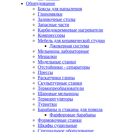
Оборудование
Боксы для напыления
Глиномялки
Заливочные столы
Запасные части
Карбидокремневые нагреватели
Компрессоры
Мебель для керамической студии
Джокерная система
Мельницы лабораторные
Мешалки
Модельные станки
Отстойники - сепараторы
Прессы
Раскатчики глины
Скульптурные станки
Термопреобразователи
Шаровые мельницы
Терморегуляторы
Турнетки
Барабаны и стаканы для помола
Фарфоровые барабаны
Формовочные станки
Шкафы сушильные
Специальное оборудование