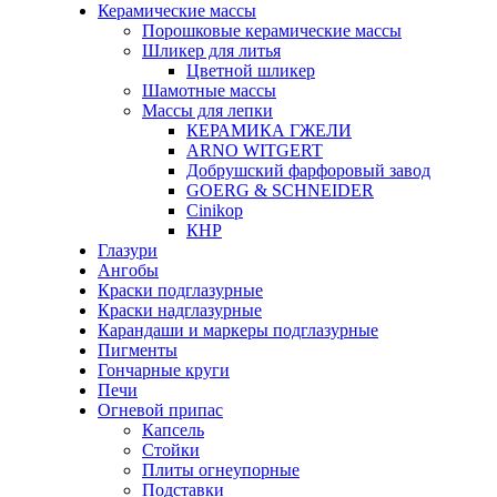
Керамические массы
Порошковые керамические массы
Шликер для литья
Цветной шликер
Шамотные массы
Массы для лепки
КЕРАМИКА ГЖЕЛИ
ARNO WITGERT
Добрушский фарфоровый завод
GOERG & SCHNEIDER
Cinikop
КНР
Глазури
Ангобы
Краски подглазурные
Краски надглазурные
Карандаши и маркеры подглазурные
Пигменты
Гончарные круги
Печи
Огневой припас
Капсель
Стойки
Плиты огнеупорные
Подставки