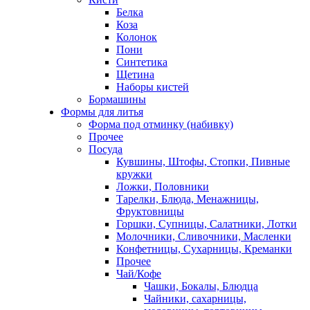
Белка
Коза
Колонок
Пони
Синтетика
Щетина
Наборы кистей
Бормашины
Формы для литья
Форма под отминку (набивку)
Прочее
Посуда
Кувшины, Штофы, Стопки, Пивные
кружки
Ложки, Половники
Тарелки, Блюда, Менажницы,
Фруктовницы
Горшки, Супницы, Салатники, Лотки
Молочники, Сливочники, Масленки
Конфетницы, Сухарницы, Креманки
Прочее
Чай/Кофе
Чашки, Бокалы, Блюдца
Чайники, сахарницы,