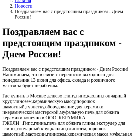
Главная
Новости
Поздравляем вас с предстоящим праздником - Днем
России!
Поздравляем вас с
предстоящим праздником -
Днем России!
Поздравляем вас с предстоящим праздником - Днем России!
Напоминаем, что в связи с переносом выходного дня
понедельник 13 июня для офиса, склада и розничного
магазина будет нерабочим.
Где купить в Москве дешево глину,гипс,каолин,гончарный
круг,глинозем,керамическую массу,порошок
шамотный,турнетку,оборудование для керамики
икерамической мастерской,муфельную печь для обжига
керамики конечно в ООО"КЕРАМИКА
ГЖЕЛИ".Гипс,глина,печь для обжига глины,экструдер для
глины,гончарный круг,каолин,глинозем,порошок
шамотный,мастихин,глинозем,керамическая масса,муфельная