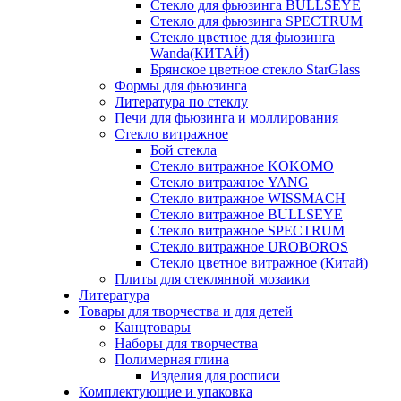
Стекло для фьюзинга BULLSEYE
Стекло для фьюзинга SPECTRUM
Стекло цветное для фьюзинга
Wanda(КИТАЙ)
Брянское цветное стекло StarGlass
Формы для фьюзинга
Литература по стеклу
Печи для фьюзинга и моллирования
Стекло витражное
Бой стекла
Стекло витражное KOKOMO
Стекло витражное YANG
Стекло витражное WISSMACH
Стекло витражное BULLSEYE
Стекло витражное SPECTRUM
Стекло витражное UROBOROS
Стекло цветное витражное (Китай)
Плиты для стеклянной мозаики
Литература
Товары для творчества и для детей
Канцтовары
Наборы для творчества
Полимерная глина
Изделия для росписи
Комплектующие и упаковка