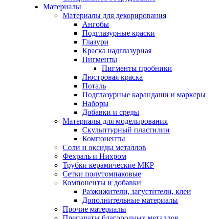
Материалы
Материалы для декорирования
Ангобы
Подглазурные краски
Глазури
Краска надглазурная
Пигменты
Пигменты пробники
Люстровая краска
Поталь
Подглазурные карандаши и маркеры
Наборы
Добавки и среды
Материалы для моделирования
Скульптурный пластилин
Компоненты
Соли и оксиды металлов
Фехраль и Нихром
Трубки керамические МКР
Сетки полутомпаковые
Компоненты и добавки
Разжижители, загустители, клеи
Дополнительные материалы
Прочие материалы
Препараты благородных металлов