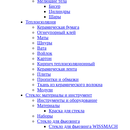
Мелющие тела
Бисер
Цилиндры
Шары
Теплоизоляция
Керамическая бумага
Огнеупорный клей
Маты
Шнуры
Вата
Войлок
Картон
Кирпич теплоизоляционный
Керамическая лента
Плиты
Пропитки и обмазки
Ткань из керамического волокна
Модули
Стекло: материалы и инструмент
Инструменты и оборудование
Материалы
Краска для стекла
Наборы
Стекло для фьюзинга
Стекло для фьюзинга WISSMACH