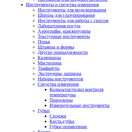
Инструменты и средства измерения
Инструменты для моделирования
Щипцы для глазурирования
Инструменты для работы с гипсом
Лабораторная посуда
Аэрографы, краскопульты
Текстурные инструменты
Перья
Штампы и формы
Другие принадлежности
Калячницы
Мастихины
Трафареты
Экструдеры, шприцы
Наборы инструментов
Средства измерения
Кольца/пастилки контроля
температуры
Пироскопы
Измерительные инструменты
Губки
Спонжи
Кисть-губка
Губки оправочные
Кисти