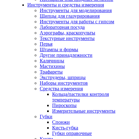
Инструменты и средства измерения
Инструменты для моделирования
Щипцы для глазурирования
Инструменты для работы с гипсом
Лабораторная посуда
Аэрографы, краскопульты
Текстурные инструменты
Перья
Штампы и формы
Другие принадлежности
Калячницы
Мастихины
Трафареты
Экструдеры, шприцы
Наборы инструментов
Средства измерения
Кольца/пастилки контроля
температуры
Пироскопы
Измерительные инструменты
Губки
Спонжи
Кисть-губка
Губки оправочные
Кисти