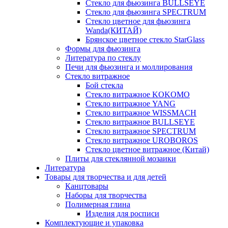
Стекло для фьюзинга BULLSEYE
Стекло для фьюзинга SPECTRUM
Стекло цветное для фьюзинга
Wanda(КИТАЙ)
Брянское цветное стекло StarGlass
Формы для фьюзинга
Литература по стеклу
Печи для фьюзинга и моллирования
Стекло витражное
Бой стекла
Стекло витражное KOKOMO
Стекло витражное YANG
Стекло витражное WISSMACH
Стекло витражное BULLSEYE
Стекло витражное SPECTRUM
Стекло витражное UROBOROS
Стекло цветное витражное (Китай)
Плиты для стеклянной мозаики
Литература
Товары для творчества и для детей
Канцтовары
Наборы для творчества
Полимерная глина
Изделия для росписи
Комплектующие и упаковка