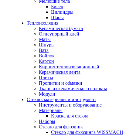
Мелющие тела
Бисер
Цилиндры
Шары
Теплоизоляция
Керамическая бумага
Огнеупорный клей
Маты
Шнуры
Вата
Войлок
Картон
Кирпич теплоизоляционный
Керамическая лента
Плиты
Пропитки и обмазки
Ткань из керамического волокна
Модули
Стекло: материалы и инструмент
Инструменты и оборудование
Материалы
Краска для стекла
Наборы
Стекло для фьюзинга
Стекло для фьюзинга WISSMACH