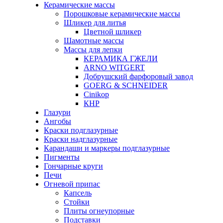
Керамические массы
Порошковые керамические массы
Шликер для литья
Цветной шликер
Шамотные массы
Массы для лепки
КЕРАМИКА ГЖЕЛИ
ARNO WITGERT
Добрушский фарфоровый завод
GOERG & SCHNEIDER
Cinikop
КНР
Глазури
Ангобы
Краски подглазурные
Краски надглазурные
Карандаши и маркеры подглазурные
Пигменты
Гончарные круги
Печи
Огневой припас
Капсель
Стойки
Плиты огнеупорные
Подставки