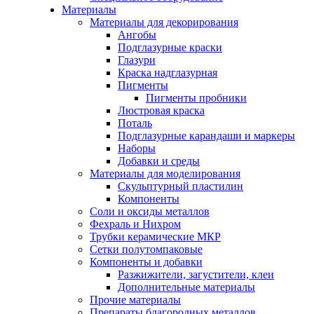
Материалы
Материалы для декорирования
Ангобы
Подглазурные краски
Глазури
Краска надглазурная
Пигменты
Пигменты пробники
Люстровая краска
Поталь
Подглазурные карандаши и маркеры
Наборы
Добавки и среды
Материалы для моделирования
Скульптурный пластилин
Компоненты
Соли и оксиды металлов
Фехраль и Нихром
Трубки керамические МКР
Сетки полутомпаковые
Компоненты и добавки
Разжижители, загустители, клеи
Дополнительные материалы
Прочие материалы
Препараты благородных металлов