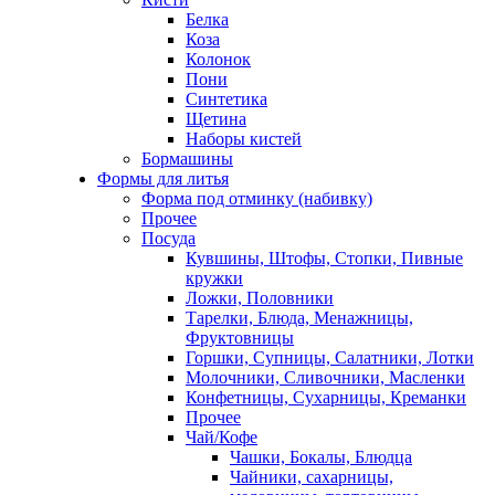
Белка
Коза
Колонок
Пони
Синтетика
Щетина
Наборы кистей
Бормашины
Формы для литья
Форма под отминку (набивку)
Прочее
Посуда
Кувшины, Штофы, Стопки, Пивные
кружки
Ложки, Половники
Тарелки, Блюда, Менажницы,
Фруктовницы
Горшки, Супницы, Салатники, Лотки
Молочники, Сливочники, Масленки
Конфетницы, Сухарницы, Креманки
Прочее
Чай/Кофе
Чашки, Бокалы, Блюдца
Чайники, сахарницы,