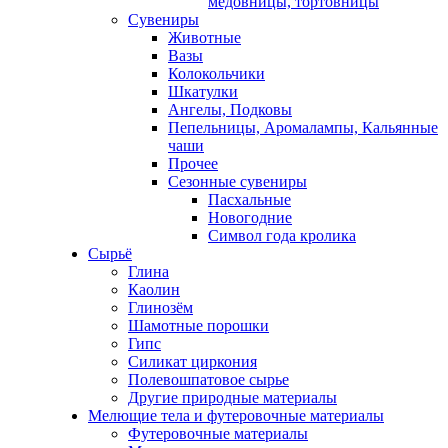
медовницы, тортовницы
Сувениры
Животные
Вазы
Колокольчики
Шкатулки
Ангелы, Подковы
Пепельницы, Аромалампы, Кальянные
чаши
Прочее
Сезонные сувениры
Пасхальные
Новогодние
Символ года кролика
Сырьё
Глина
Каолин
Глинозём
Шамотные порошки
Гипс
Силикат циркония
Полевошпатовое сырье
Другие природные материалы
Мелющие тела и футеровочные материалы
Футеровочные материалы