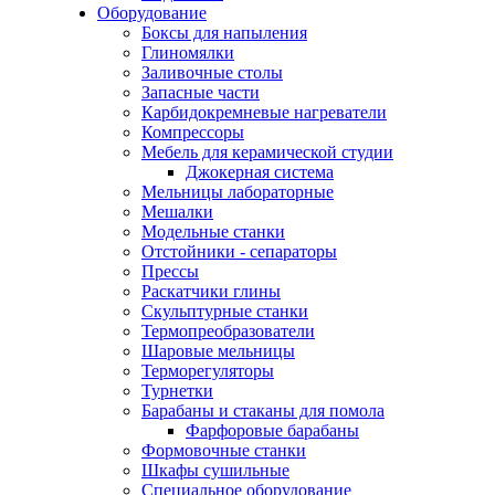
Оборудование
Боксы для напыления
Глиномялки
Заливочные столы
Запасные части
Карбидокремневые нагреватели
Компрессоры
Мебель для керамической студии
Джокерная система
Мельницы лабораторные
Мешалки
Модельные станки
Отстойники - сепараторы
Прессы
Раскатчики глины
Скульптурные станки
Термопреобразователи
Шаровые мельницы
Терморегуляторы
Турнетки
Барабаны и стаканы для помола
Фарфоровые барабаны
Формовочные станки
Шкафы сушильные
Специальное оборудование