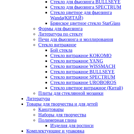
Стекло для фьюзинга BULLSEYE
Стекло для фьюзинга SPECTRUM
Стекло цветное для фьюзинга
Wanda(КИТАЙ)
Брянское цветное стекло StarGlass
Формы для фьюзинга
Литература по стеклу
Печи для фьюзинга и моллирования
Стекло витражное
Бой стекла
Стекло витражное KOKOMO
Стекло витражное YANG
Стекло витражное WISSMACH
Стекло витражное BULLSEYE
Стекло витражное SPECTRUM
Стекло витражное UROBOROS
Стекло цветное витражное (Китай)
Плиты для стеклянной мозаики
Литература
Товары для творчества и для детей
Канцтовары
Наборы для творчества
Полимерная глина
Изделия для росписи
Комплектующие и упаковка