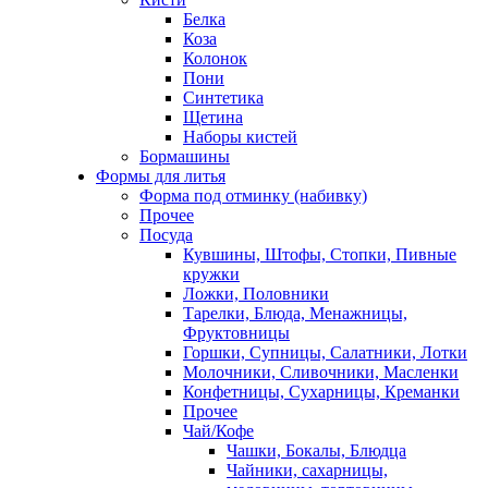
Белка
Коза
Колонок
Пони
Синтетика
Щетина
Наборы кистей
Бормашины
Формы для литья
Форма под отминку (набивку)
Прочее
Посуда
Кувшины, Штофы, Стопки, Пивные
кружки
Ложки, Половники
Тарелки, Блюда, Менажницы,
Фруктовницы
Горшки, Супницы, Салатники, Лотки
Молочники, Сливочники, Масленки
Конфетницы, Сухарницы, Креманки
Прочее
Чай/Кофе
Чашки, Бокалы, Блюдца
Чайники, сахарницы,