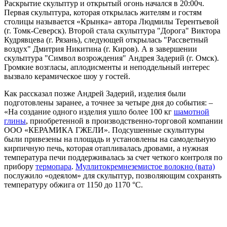
Раскрытие скульптур и открытый огонь начался в 20:00ч.
Первая скульптура, которая открылась жителям и гостям
столицы называется «Крынка» автора Людмилы Терентьевой
(г. Томк-Северск). Второй стала скульптура "Дорога" Виктора
Кудрявцева (г. Рязань), следующей открылась "Рассветный
воздух" Дмитрия Никитина (г. Киров). А в завершении
скульптура "Символ возрождения" Андрея Задерий (г. Омск).
Громкие возгласы, аплодисменты и неподдельный интерес
вызвало керамическое шоу у гостей.
Как рассказал позже Андрей Задерий, изделия были
подготовлены заранее, а точнее за четыре дня до события: –
«На создание одного изделия ушло более 100 кг
шамотной
глины
, приобретенной в производственно-торговой компании
ООО «КЕРАМИКА ГЖЕЛИ». Подсушенные скульптуры
были привезены на площадь и установлены на самодельную
кирпичную печь, которая отапливалась дровами, а нужная
температура печи поддерживалась за счет четкого контроля по
прибору
термопара
.
Муллитокремнеземистое волокно (вата)
послужило «одеялом» для скульптур, позволяющим сохранять
температуру обжига от 1150 до 1170 °С.