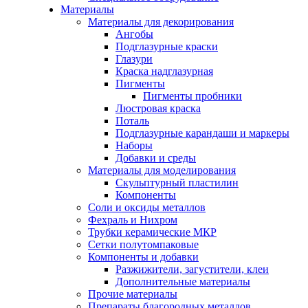
Материалы
Материалы для декорирования
Ангобы
Подглазурные краски
Глазури
Краска надглазурная
Пигменты
Пигменты пробники
Люстровая краска
Поталь
Подглазурные карандаши и маркеры
Наборы
Добавки и среды
Материалы для моделирования
Скульптурный пластилин
Компоненты
Соли и оксиды металлов
Фехраль и Нихром
Трубки керамические МКР
Сетки полутомпаковые
Компоненты и добавки
Разжижители, загустители, клеи
Дополнительные материалы
Прочие материалы
Препараты благородных металлов