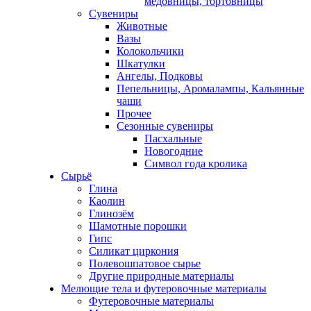
медовницы, тортовницы
Сувениры
Животные
Вазы
Колокольчики
Шкатулки
Ангелы, Подковы
Пепельницы, Аромалампы, Кальянные
чаши
Прочее
Сезонные сувениры
Пасхальные
Новогодние
Символ года кролика
Сырьё
Глина
Каолин
Глинозём
Шамотные порошки
Гипс
Силикат циркония
Полевошпатовое сырье
Другие природные материалы
Мелющие тела и футеровочные материалы
Футеровочные материалы