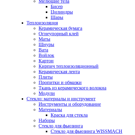
Мелющие тела
Бисер
Цилиндры
Шары
Теплоизоляция
Керамическая бумага
Огнеупорный клей
Маты
Шнуры
Вата
Войлок
Картон
Кирпич теплоизоляционный
Керамическая лента
Плиты
Пропитки и обмазки
Ткань из керамического волокна
Модули
Стекло: материалы и инструмент
Инструменты и оборудование
Материалы
Краска для стекла
Наборы
Стекло для фьюзинга
Стекло для фьюзинга WISSMACH