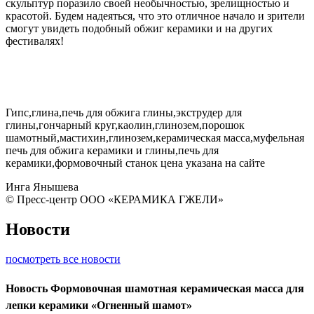
скульптур поразило своей необычностью, зрелищностью и
красотой. Будем надеяться, что это отличное начало и зрители
смогут увидеть подобный обжиг керамики и на других
фестивалях!
Гипс,глина,печь для обжига глины,экструдер для
глины,гончарный круг,каолин,глинозем,порошок
шамотный,мастихин,глинозем,керамическая масса,муфельная
печь для обжига керамики и глины,печь для
керамики,формовочный станок цена указана на сайте
Инга Янышева
© Пресс-центр ООО «КЕРАМИКА ГЖЕЛИ»
Новости
посмотреть все новости
Новость
Формовочная шамотная керамическая масса для
лепки керамики «Огненный шамот»