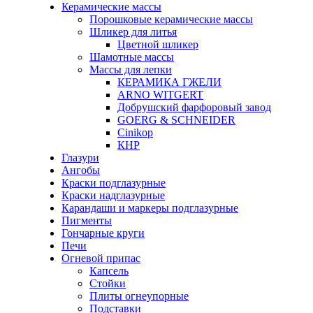
Керамические массы
Порошковые керамические массы
Шликер для литья
Цветной шликер
Шамотные массы
Массы для лепки
КЕРАМИКА ГЖЕЛИ
ARNO WITGERT
Добрушский фарфоровый завод
GOERG & SCHNEIDER
Cinikop
КНР
Глазури
Ангобы
Краски подглазурные
Краски надглазурные
Карандаши и маркеры подглазурные
Пигменты
Гончарные круги
Печи
Огневой припас
Капсель
Стойки
Плиты огнеупорные
Подставки