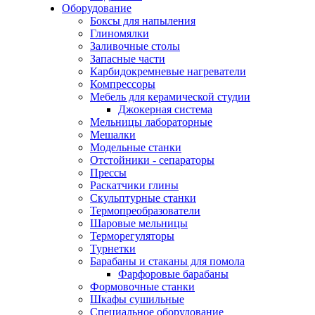
Оборудование
Боксы для напыления
Глиномялки
Заливочные столы
Запасные части
Карбидокремневые нагреватели
Компрессоры
Мебель для керамической студии
Джокерная система
Мельницы лабораторные
Мешалки
Модельные станки
Отстойники - сепараторы
Прессы
Раскатчики глины
Скульптурные станки
Термопреобразователи
Шаровые мельницы
Терморегуляторы
Турнетки
Барабаны и стаканы для помола
Фарфоровые барабаны
Формовочные станки
Шкафы сушильные
Специальное оборудование