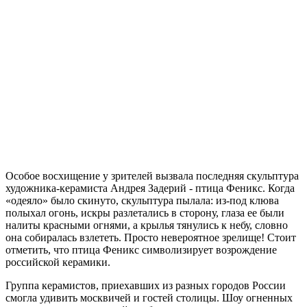
Особое восхищение у зрителей вызвала последняя скульптура
художника-керамиста Андрея Задерий - птица Феникс. Когда
«одеяло» было скинуто, скульптура пылала: из-под клюва
полыхал огонь, искры разлетались в сторону, глаза ее были
налиты красными огнями, а крылья тянулись к небу, словно
она собиралась взлететь. Просто невероятное зрелище! Стоит
отметить, что птица Феникс символизирует возрождение
российской керамики.
Группа керамистов, приехавших из разных городов России
смогла удивить москвичей и гостей столицы. Шоу огненных