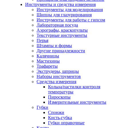
Инструменты и средства измерения
Инструменты для моделирования
Щипцы для глазурирования
Инструменты для работы с гипсом
Лабораторная посуда
Аэрографы, краскопульты
Текстурные инструменты
Перья
Штампы и формы
Другие принадлежности
Калячницы
Мастихины
Трафареты
Экструдеры, шприцы
Наборы инструментов
Средства измерения
Кольца/пастилки контроля
температуры
Пироскопы
Измерительные инструменты
Губки
Спонжи
Кисть-губка
Губки оправочные
Кисти