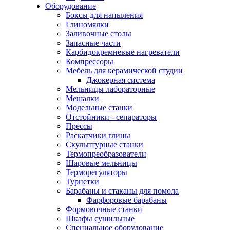
Оборудование
Боксы для напыления
Глиномялки
Заливочные столы
Запасные части
Карбидокремневые нагреватели
Компрессоры
Мебель для керамической студии
Джокерная система
Мельницы лабораторные
Мешалки
Модельные станки
Отстойники - сепараторы
Прессы
Раскатчики глины
Скульптурные станки
Термопреобразователи
Шаровые мельницы
Терморегуляторы
Турнетки
Барабаны и стаканы для помола
Фарфоровые барабаны
Формовочные станки
Шкафы сушильные
Специальное оборудование