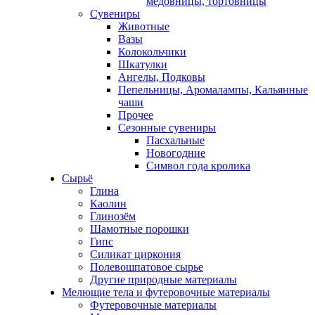
медовницы, тортовницы
Сувениры
Животные
Вазы
Колокольчики
Шкатулки
Ангелы, Подковы
Пепельницы, Аромалампы, Кальянные
чаши
Прочее
Сезонные сувениры
Пасхальные
Новогодние
Символ года кролика
Сырьё
Глина
Каолин
Глинозём
Шамотные порошки
Гипс
Силикат циркония
Полевошпатовое сырье
Другие природные материалы
Мелющие тела и футеровочные материалы
Футеровочные материалы