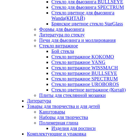
Стекло для фьюзинга BULLSEYE
Стекло для фьюзинга SPECTRUM
Стекло цветное для фьюзинга
Wanda(КИТАЙ)
Брянское цветное стекло StarGlass
Формы для фьюзинга
Литература по стеклу
Печи для фьюзинга и моллирования
Стекло витражное
Бой стекла
Стекло витражное KOKOMO
Стекло витражное YANG
Стекло витражное WISSMACH
Стекло витражное BULLSEYE
Стекло витражное SPECTRUM
Стекло витражное UROBOROS
Стекло цветное витражное (Китай)
Плиты для стеклянной мозаики
Литература
Товары для творчества и для детей
Канцтовары
Наборы для творчества
Полимерная глина
Изделия для росписи
Комплектующие и упаковка