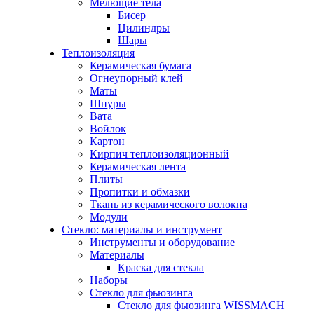
Мелющие тела
Бисер
Цилиндры
Шары
Теплоизоляция
Керамическая бумага
Огнеупорный клей
Маты
Шнуры
Вата
Войлок
Картон
Кирпич теплоизоляционный
Керамическая лента
Плиты
Пропитки и обмазки
Ткань из керамического волокна
Модули
Стекло: материалы и инструмент
Инструменты и оборудование
Материалы
Краска для стекла
Наборы
Стекло для фьюзинга
Стекло для фьюзинга WISSMACH