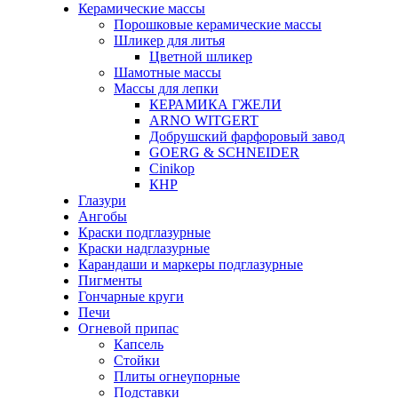
Керамические массы
Порошковые керамические массы
Шликер для литья
Цветной шликер
Шамотные массы
Массы для лепки
КЕРАМИКА ГЖЕЛИ
ARNO WITGERT
Добрушский фарфоровый завод
GOERG & SCHNEIDER
Cinikop
КНР
Глазури
Ангобы
Краски подглазурные
Краски надглазурные
Карандаши и маркеры подглазурные
Пигменты
Гончарные круги
Печи
Огневой припас
Капсель
Стойки
Плиты огнеупорные
Подставки