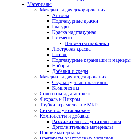
Материалы
Материалы для декорирования
Ангобы
Подглазурные краски
Глазури
Краска надглазурная
Пигменты
Пигменты пробники
Люстровая краска
Поталь
Подглазурные карандаши и маркеры
Наборы
Добавки и среды
Материалы для моделирования
Скульптурный пластилин
Компоненты
Соли и оксиды металлов
Фехраль и Нихром
Трубки керамические МКР
Сетки полутомпаковые
Компоненты и добавки
Разжижители, загустители, клеи
Дополнительные материалы
Прочие материалы
Препараты благородных металлов