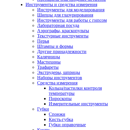
Инструменты и средства измерения
Инструменты для моделирования
Щипцы для глазурирования
Инструменты для работы с гипсом
Лабораторная посуда
Аэрографы, краскопульты
Текстурные инструменты
Перья
Штампы и формы
Другие принадлежности
Калячницы
Мастихины
Трафареты
Экструдеры, шприцы
Наборы инструментов
Средства измерения
Кольца/пастилки контроля
температуры
Пироскопы
Измерительные инструменты
Губки
Спонжи
Кисть-губка
Губки оправочные
Кисти