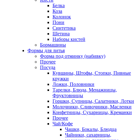
Белка
Коза
Колонок
Пони
Синтетика
Щетина
Наборы кистей
Бормашины
Формы для литья
Форма под отминку (набивку)
Прочее
Посуда
Кувшины, Штофы, Стопки, Пивные
кружки
Ложки, Половники
Тарелки, Блюда, Менажницы,
Фруктовницы
Горшки, Супницы, Салатники, Лотки
Молочники, Сливочники, Масленки
Конфетницы, Сухарницы, Креманки
Прочее
Чай/Кофе
Чашки, Бокалы, Блюдца
Чайники, сахарницы,