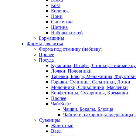
Коза
Колонок
Пони
Синтетика
Щетина
Наборы кистей
Бормашины
Формы для литья
Форма под отминку (набивку)
Прочее
Посуда
Кувшины, Штофы, Стопки, Пивные кр
Ложки, Половники
Тарелки, Блюда, Менажницы, Фруктов
Горшки, Супницы, Салатники, Лотки
Молочники, Сливочники, Масленки
Конфетницы, Сухарницы, Креманки
Прочее
Чай/Кофе
Чашки, Бокалы, Блюдца
Чайники, сахарницы, медовницы,
Сувениры
Животные
Вазы