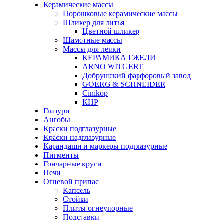
Керамические массы
Порошковые керамические массы
Шликер для литья
Цветной шликер
Шамотные массы
Массы для лепки
КЕРАМИКА ГЖЕЛИ
ARNO WITGERT
Добрушский фарфоровый завод
GOERG & SCHNEIDER
Cinikop
КНР
Глазури
Ангобы
Краски подглазурные
Краски надглазурные
Карандаши и маркеры подглазурные
Пигменты
Гончарные круги
Печи
Огневой припас
Капсель
Стойки
Плиты огнеупорные
Подставки