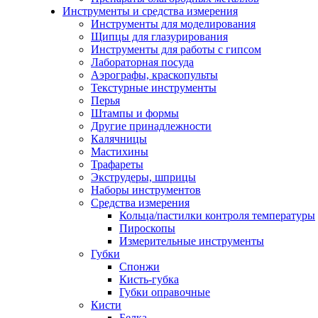
Инструменты и средства измерения
Инструменты для моделирования
Щипцы для глазурирования
Инструменты для работы с гипсом
Лабораторная посуда
Аэрографы, краскопульты
Текстурные инструменты
Перья
Штампы и формы
Другие принадлежности
Калячницы
Мастихины
Трафареты
Экструдеры, шприцы
Наборы инструментов
Средства измерения
Кольца/пастилки контроля температуры
Пироскопы
Измерительные инструменты
Губки
Спонжи
Кисть-губка
Губки оправочные
Кисти
Белка