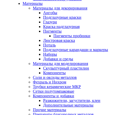
Материалы
Материалы для декорирования
Ангобы
Подглазурные краски
Глазури
Краска надглазурная
Пигменты
Пигменты пробники
Люстровая краска
Поталь
Подглазурные карандаши и маркеры
Наборы
Добавки и среды
Материалы для моделирования
Скульптурный пластилин
Компоненты
Соли и оксиды металлов
Фехраль и Нихром
Трубки керамические МКР
Сетки полутомпаковые
Компоненты и добавки
Разжижители, загустители, клеи
Дополнительные материалы
Прочие материалы
Препараты благородных металлов