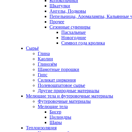
Колокольчики
Шкатулки
Ангелы, Подковы
Пепельницы, Аромалампы, Кальянные 
Прочее
Сезонные сувениры
Пасхальные
Новогодние
Символ года кролика
Сырьё
Глина
Каолин
Глинозём
Шамотные порошки
Гипс
Силикат циркония
Полевошпатовое сырье
Другие природные материалы
Мелющие тела и футеровочные материалы
Футеровочные материалы
Мелющие тела
Бисер
Цилиндры
Шары
Теплоизоляция