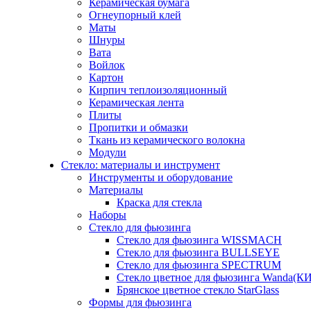
Керамическая бумага
Огнеупорный клей
Маты
Шнуры
Вата
Войлок
Картон
Кирпич теплоизоляционный
Керамическая лента
Плиты
Пропитки и обмазки
Ткань из керамического волокна
Модули
Стекло: материалы и инструмент
Инструменты и оборудование
Материалы
Краска для стекла
Наборы
Стекло для фьюзинга
Стекло для фьюзинга WISSMACH
Стекло для фьюзинга BULLSEYE
Стекло для фьюзинга SPECTRUM
Стекло цветное для фьюзинга Wanda(К
Брянское цветное стекло StarGlass
Формы для фьюзинга