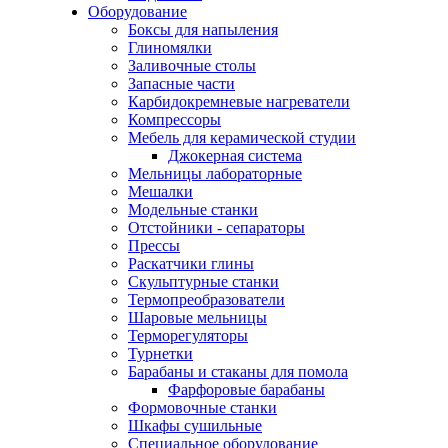
Оборудование
Боксы для напыления
Глиномялки
Заливочные столы
Запасные части
Карбидокремневые нагреватели
Компрессоры
Мебель для керамической студии
Джокерная система
Мельницы лабораторные
Мешалки
Модельные станки
Отстойники - сепараторы
Прессы
Раскатчики глины
Скульптурные станки
Термопреобразователи
Шаровые мельницы
Терморегуляторы
Турнетки
Барабаны и стаканы для помола
Фарфоровые барабаны
Формовочные станки
Шкафы сушильные
Специальное оборудование