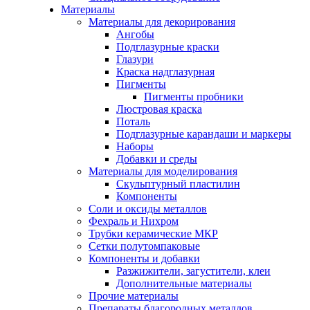
Материалы
Материалы для декорирования
Ангобы
Подглазурные краски
Глазури
Краска надглазурная
Пигменты
Пигменты пробники
Люстровая краска
Поталь
Подглазурные карандаши и маркеры
Наборы
Добавки и среды
Материалы для моделирования
Скульптурный пластилин
Компоненты
Соли и оксиды металлов
Фехраль и Нихром
Трубки керамические МКР
Сетки полутомпаковые
Компоненты и добавки
Разжижители, загустители, клеи
Дополнительные материалы
Прочие материалы
Препараты благородных металлов