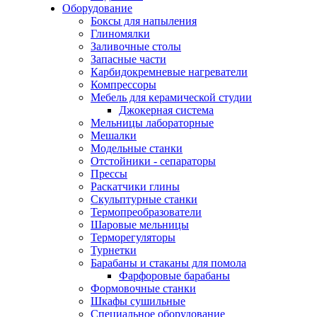
Оборудование
Боксы для напыления
Глиномялки
Заливочные столы
Запасные части
Карбидокремневые нагреватели
Компрессоры
Мебель для керамической студии
Джокерная система
Мельницы лабораторные
Мешалки
Модельные станки
Отстойники - сепараторы
Прессы
Раскатчики глины
Скульптурные станки
Термопреобразователи
Шаровые мельницы
Терморегуляторы
Турнетки
Барабаны и стаканы для помола
Фарфоровые барабаны
Формовочные станки
Шкафы сушильные
Специальное оборудование