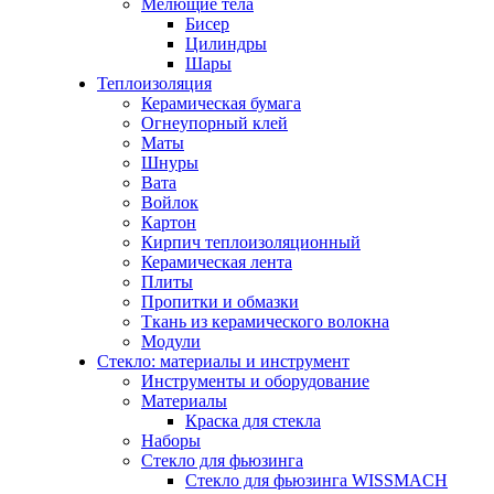
Мелющие тела
Бисер
Цилиндры
Шары
Теплоизоляция
Керамическая бумага
Огнеупорный клей
Маты
Шнуры
Вата
Войлок
Картон
Кирпич теплоизоляционный
Керамическая лента
Плиты
Пропитки и обмазки
Ткань из керамического волокна
Модули
Стекло: материалы и инструмент
Инструменты и оборудование
Материалы
Краска для стекла
Наборы
Стекло для фьюзинга
Стекло для фьюзинга WISSMACH