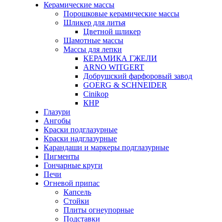
Керамические массы
Порошковые керамические массы
Шликер для литья
Цветной шликер
Шамотные массы
Массы для лепки
КЕРАМИКА ГЖЕЛИ
ARNO WITGERT
Добрушский фарфоровый завод
GOERG & SCHNEIDER
Cinikop
КНР
Глазури
Ангобы
Краски подглазурные
Краски надглазурные
Карандаши и маркеры подглазурные
Пигменты
Гончарные круги
Печи
Огневой припас
Капсель
Стойки
Плиты огнеупорные
Подставки