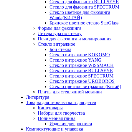
Стекло для фьюзинга BULLSEYE
Стекло для фьюзинга SPECTRUM
Стекло цветное для фьюзинга
Wanda(КИТАЙ)
Брянское цветное стекло StarGlass
Формы для фьюзинга
Литература по стеклу
Печи для фьюзинга и моллирования
Стекло витражное
Бой стекла
Стекло витражное KOKOMO
Стекло витражное YANG
Стекло витражное WISSMACH
Стекло витражное BULLSEYE
Стекло витражное SPECTRUM
Стекло витражное UROBOROS
Стекло цветное витражное (Китай)
Плиты для стеклянной мозаики
Литература
Товары для творчества и для детей
Канцтовары
Наборы для творчества
Полимерная глина
Изделия для росписи
Комплектующие и упаковка