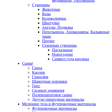
медовницы, тортовницы
Сувениры
Животные
Вазы
Колокольчики
Шкатулки
Ангелы, Подковы
Пепельницы, Аромалампы, Кальянные
чаши
Прочее
Сезонные сувениры
Пасхальные
Новогодние
Символ года кролика
Сырьё
Глина
Каолин
Глинозём
Шамотные порошки
Гипс
Силикат циркония
Полевошпатовое сырье
Другие природные материалы
Мелющие тела и футеровочные материалы
Футеровочные материалы