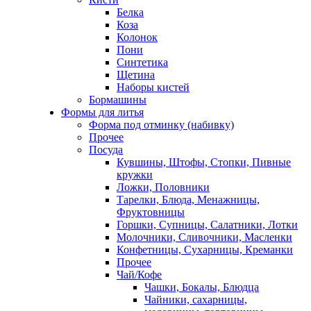
Белка
Коза
Колонок
Пони
Синтетика
Щетина
Наборы кистей
Бормашины
Формы для литья
Форма под отминку (набивку)
Прочее
Посуда
Кувшины, Штофы, Стопки, Пивные
кружки
Ложки, Половники
Тарелки, Блюда, Менажницы,
Фруктовницы
Горшки, Супницы, Салатники, Лотки
Молочники, Сливочники, Масленки
Конфетницы, Сухарницы, Креманки
Прочее
Чай/Кофе
Чашки, Бокалы, Блюдца
Чайники, сахарницы,