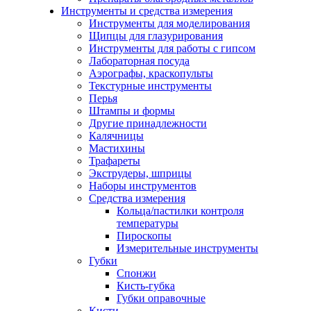
Инструменты и средства измерения
Инструменты для моделирования
Щипцы для глазурирования
Инструменты для работы с гипсом
Лабораторная посуда
Аэрографы, краскопульты
Текстурные инструменты
Перья
Штампы и формы
Другие принадлежности
Калячницы
Мастихины
Трафареты
Экструдеры, шприцы
Наборы инструментов
Средства измерения
Кольца/пастилки контроля
температуры
Пироскопы
Измерительные инструменты
Губки
Спонжи
Кисть-губка
Губки оправочные
Кисти