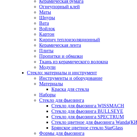
Керамическая бумага
Огнеупорный клей
Маты
Шнуры
Вата
Войлок
Картон
Кирпич теплоизоляционный
Керамическая лента
Плиты
Пропитки и обмазки
Ткань из керамического волокна
Модули
Стекло: материалы и инструмент
Инструменты и оборудование
Материалы
Краска для стекла
Наборы
Стекло для фьюзинга
Стекло для фьюзинга WISSMACH
Стекло для фьюзинга BULLSEYE
Стекло для фьюзинга SPECTRUM
Стекло цветное для фьюзинга Wanda(К
Брянское цветное стекло StarGlass
Формы для фьюзинга