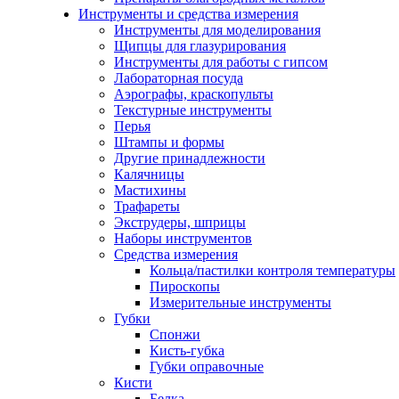
Инструменты и средства измерения
Инструменты для моделирования
Щипцы для глазурирования
Инструменты для работы с гипсом
Лабораторная посуда
Аэрографы, краскопульты
Текстурные инструменты
Перья
Штампы и формы
Другие принадлежности
Калячницы
Мастихины
Трафареты
Экструдеры, шприцы
Наборы инструментов
Средства измерения
Кольца/пастилки контроля температуры
Пироскопы
Измерительные инструменты
Губки
Спонжи
Кисть-губка
Губки оправочные
Кисти
Белка