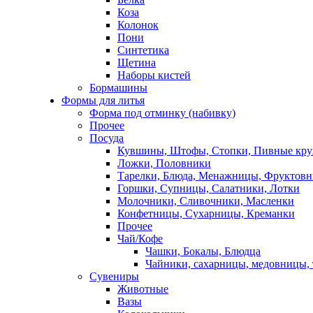
Коза
Колонок
Пони
Синтетика
Щетина
Наборы кистей
Бормашины
Формы для литья
Форма под отминку (набивку)
Прочее
Посуда
Кувшины, Штофы, Стопки, Пивные кр
Ложки, Половники
Тарелки, Блюда, Менажницы, Фруктов
Горшки, Супницы, Салатники, Лотки
Молочники, Сливочники, Масленки
Конфетницы, Сухарницы, Креманки
Прочее
Чай/Кофе
Чашки, Бокалы, Блюдца
Чайники, сахарницы, медовницы,
Сувениры
Животные
Вазы