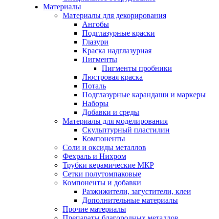
Материалы
Материалы для декорирования
Ангобы
Подглазурные краски
Глазури
Краска надглазурная
Пигменты
Пигменты пробники
Люстровая краска
Поталь
Подглазурные карандаши и маркеры
Наборы
Добавки и среды
Материалы для моделирования
Скульптурный пластилин
Компоненты
Соли и оксиды металлов
Фехраль и Нихром
Трубки керамические МКР
Сетки полутомпаковые
Компоненты и добавки
Разжижители, загустители, клеи
Дополнительные материалы
Прочие материалы
Препараты благородных металлов