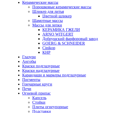
Керамические массы
Порошковые керамические массы
Шликер для литья
Цветной шликер
Шамотные массы
Массы для лепки
КЕРАМИКА ГЖЕЛИ
ARNO WITGERT
Добрушский фарфоровый завод
GOERG & SCHNEIDER
Cinikop
КНР
Глазури
Ангобы
Краски подглазурные
Краски надглазурные
Карандаши и маркеры подглазурные
Пигменты
Гончарные круги
Печи
Огневой припас
Капсель
Стойки
Плиты огнеупорные
Подставки