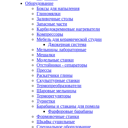
Оборудование
Боксы для напыления
Глиномялки
Заливочные столы
Запасные части
Карбидокремневые нагреватели
Компрессоры
Мебель для керамической студии
Джокерная система
Мельницы лабораторные
Мешалки
Модельные станки
Отстойники - сепараторы
Прессы
Раскатчики глины
Скульптурные станки
Термопреобразователи
Шаровые мельницы
Терморегуляторы
Турнетки
Барабаны и стаканы для помола
Фарфоровые барабаны
Формовочные станки
Шкафы сушильные
Специальное оборудование