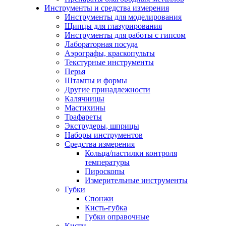
Инструменты и средства измерения
Инструменты для моделирования
Щипцы для глазурирования
Инструменты для работы с гипсом
Лабораторная посуда
Аэрографы, краскопульты
Текстурные инструменты
Перья
Штампы и формы
Другие принадлежности
Калячницы
Мастихины
Трафареты
Экструдеры, шприцы
Наборы инструментов
Средства измерения
Кольца/пастилки контроля
температуры
Пироскопы
Измерительные инструменты
Губки
Спонжи
Кисть-губка
Губки оправочные
Кисти