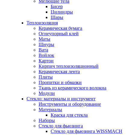
Мелющие тела
Бисер
Цилиндры
Шары
Теплоизоляция
Керамическая бумага
Огнеупорный клей
Маты
Шнуры
Вата
Войлок
Картон
Кирпич теплоизоляционный
Керамическая лента
Плиты
Пропитки и обмазки
Ткань из керамического волокна
Модули
Стекло: материалы и инструмент
Инструменты и оборудование
Материалы
Краска для стекла
Наборы
Стекло для фьюзинга
Стекло для фьюзинга WISSMACH