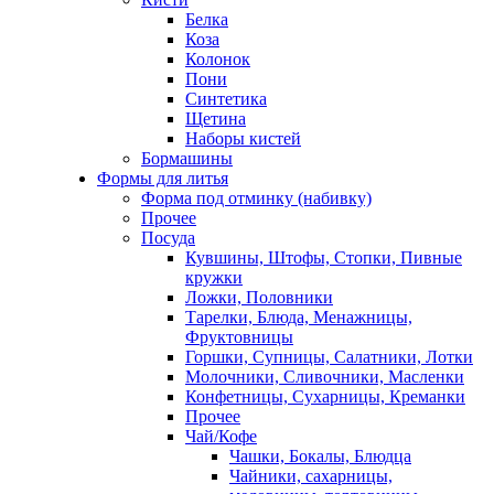
Белка
Коза
Колонок
Пони
Синтетика
Щетина
Наборы кистей
Бормашины
Формы для литья
Форма под отминку (набивку)
Прочее
Посуда
Кувшины, Штофы, Стопки, Пивные
кружки
Ложки, Половники
Тарелки, Блюда, Менажницы,
Фруктовницы
Горшки, Супницы, Салатники, Лотки
Молочники, Сливочники, Масленки
Конфетницы, Сухарницы, Креманки
Прочее
Чай/Кофе
Чашки, Бокалы, Блюдца
Чайники, сахарницы,