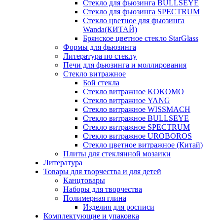
Стекло для фьюзинга BULLSEYE
Стекло для фьюзинга SPECTRUM
Стекло цветное для фьюзинга
Wanda(КИТАЙ)
Брянское цветное стекло StarGlass
Формы для фьюзинга
Литература по стеклу
Печи для фьюзинга и моллирования
Стекло витражное
Бой стекла
Стекло витражное KOKOMO
Стекло витражное YANG
Стекло витражное WISSMACH
Стекло витражное BULLSEYE
Стекло витражное SPECTRUM
Стекло витражное UROBOROS
Стекло цветное витражное (Китай)
Плиты для стеклянной мозаики
Литература
Товары для творчества и для детей
Канцтовары
Наборы для творчества
Полимерная глина
Изделия для росписи
Комплектующие и упаковка