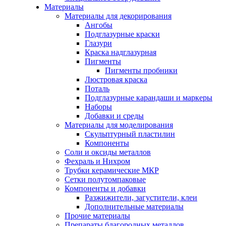
Материалы
Материалы для декорирования
Ангобы
Подглазурные краски
Глазури
Краска надглазурная
Пигменты
Пигменты пробники
Люстровая краска
Поталь
Подглазурные карандаши и маркеры
Наборы
Добавки и среды
Материалы для моделирования
Скульптурный пластилин
Компоненты
Соли и оксиды металлов
Фехраль и Нихром
Трубки керамические МКР
Сетки полутомпаковые
Компоненты и добавки
Разжижители, загустители, клеи
Дополнительные материалы
Прочие материалы
Препараты благородных металлов