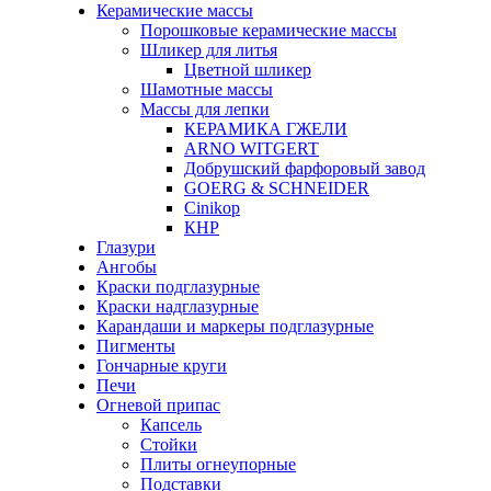
Керамические массы
Порошковые керамические массы
Шликер для литья
Цветной шликер
Шамотные массы
Массы для лепки
КЕРАМИКА ГЖЕЛИ
ARNO WITGERT
Добрушский фарфоровый завод
GOERG & SCHNEIDER
Cinikop
КНР
Глазури
Ангобы
Краски подглазурные
Краски надглазурные
Карандаши и маркеры подглазурные
Пигменты
Гончарные круги
Печи
Огневой припас
Капсель
Стойки
Плиты огнеупорные
Подставки