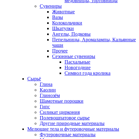
медовницы, тортовницы
Сувениры
Животные
Вазы
Колокольчики
Шкатулки
Ангелы, Подковы
Пепельницы, Аромалампы, Кальянные
чаши
Прочее
Сезонные сувениры
Пасхальные
Новогодние
Символ года кролика
Сырьё
Глина
Каолин
Глинозём
Шамотные порошки
Гипс
Силикат циркония
Полевошпатовое сырье
Другие природные материалы
Мелющие тела и футеровочные материалы
Футеровочные материалы