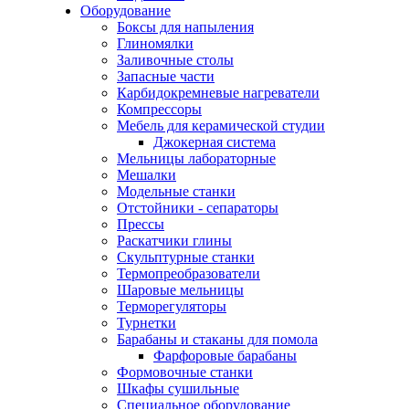
Оборудование
Боксы для напыления
Глиномялки
Заливочные столы
Запасные части
Карбидокремневые нагреватели
Компрессоры
Мебель для керамической студии
Джокерная система
Мельницы лабораторные
Мешалки
Модельные станки
Отстойники - сепараторы
Прессы
Раскатчики глины
Скульптурные станки
Термопреобразователи
Шаровые мельницы
Терморегуляторы
Турнетки
Барабаны и стаканы для помола
Фарфоровые барабаны
Формовочные станки
Шкафы сушильные
Специальное оборудование