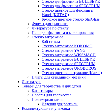
Стекло для фьюзинга BULLSEYE
Стекло для фьюзинга SPECTRUM
Стекло цветное для фьюзинга
Wanda(КИТАЙ)
Брянское цветное стекло StarGlass
Формы для фьюзинга
Литература по стеклу
Печи для фьюзинга и моллирования
Стекло витражное
Бой стекла
Стекло витражное KOKOMO
Стекло витражное YANG
Стекло витражное WISSMACH
Стекло витражное BULLSEYE
Стекло витражное SPECTRUM
Стекло витражное UROBOROS
Стекло цветное витражное (Китай)
Плиты для стеклянной мозаики
Литература
Товары для творчества и для детей
Канцтовары
Наборы для творчества
Полимерная глина
Изделия для росписи
Комплектующие и упаковка