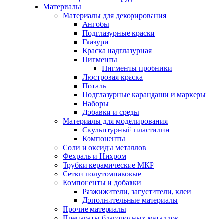
Материалы
Материалы для декорирования
Ангобы
Подглазурные краски
Глазури
Краска надглазурная
Пигменты
Пигменты пробники
Люстровая краска
Поталь
Подглазурные карандаши и маркеры
Наборы
Добавки и среды
Материалы для моделирования
Скульптурный пластилин
Компоненты
Соли и оксиды металлов
Фехраль и Нихром
Трубки керамические МКР
Сетки полутомпаковые
Компоненты и добавки
Разжижители, загустители, клеи
Дополнительные материалы
Прочие материалы
Препараты благородных металлов