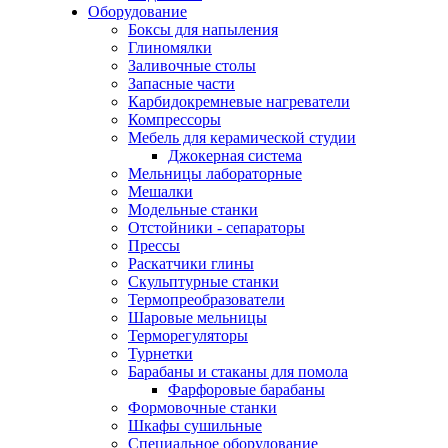
Оборудование
Боксы для напыления
Глиномялки
Заливочные столы
Запасные части
Карбидокремневые нагреватели
Компрессоры
Мебель для керамической студии
Джокерная система
Мельницы лабораторные
Мешалки
Модельные станки
Отстойники - сепараторы
Прессы
Раскатчики глины
Скульптурные станки
Термопреобразователи
Шаровые мельницы
Терморегуляторы
Турнетки
Барабаны и стаканы для помола
Фарфоровые барабаны
Формовочные станки
Шкафы сушильные
Специальное оборудование