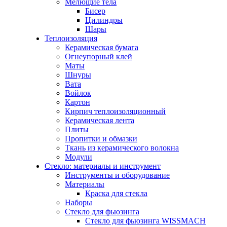
Мелющие тела
Бисер
Цилиндры
Шары
Теплоизоляция
Керамическая бумага
Огнеупорный клей
Маты
Шнуры
Вата
Войлок
Картон
Кирпич теплоизоляционный
Керамическая лента
Плиты
Пропитки и обмазки
Ткань из керамического волокна
Модули
Стекло: материалы и инструмент
Инструменты и оборудование
Материалы
Краска для стекла
Наборы
Стекло для фьюзинга
Стекло для фьюзинга WISSMACH