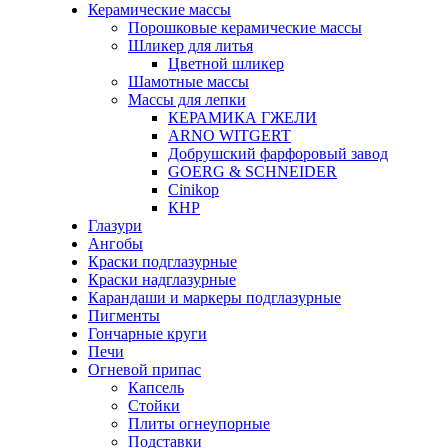
Керамические массы
Порошковые керамические массы
Шликер для литья
Цветной шликер
Шамотные массы
Массы для лепки
КЕРАМИКА ГЖЕЛИ
ARNO WITGERT
Добрушский фарфоровый завод
GOERG & SCHNEIDER
Cinikop
КНР
Глазури
Ангобы
Краски подглазурные
Краски надглазурные
Карандаши и маркеры подглазурные
Пигменты
Гончарные круги
Печи
Огневой припас
Капсель
Стойки
Плиты огнеупорные
Подставки