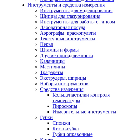
Инструменты и средства измерения
Инструменты для моделирования
Щипцы для глазурирования
Инструменты для работы с гипсом
Лабораторная посуда
Аэрографы, краскопульты
Текстурные инструменты
Перья
Штампы и формы
Другие принадлежности
Калячницы
Мастихины
Трафареты
Экструдеры, шприцы
Наборы инструментов
Средства измерения
Кольца/пастилки контроля
температуры
Пироскопы
Измерительные инструменты
Губки
Спонжи
Кисть-губка
Губки оправочные
Кисти