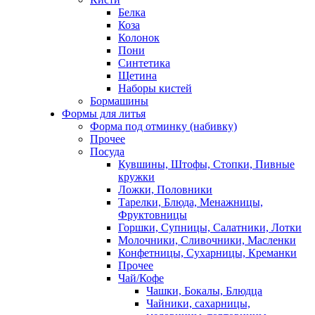
Белка
Коза
Колонок
Пони
Синтетика
Щетина
Наборы кистей
Бормашины
Формы для литья
Форма под отминку (набивку)
Прочее
Посуда
Кувшины, Штофы, Стопки, Пивные
кружки
Ложки, Половники
Тарелки, Блюда, Менажницы,
Фруктовницы
Горшки, Супницы, Салатники, Лотки
Молочники, Сливочники, Масленки
Конфетницы, Сухарницы, Креманки
Прочее
Чай/Кофе
Чашки, Бокалы, Блюдца
Чайники, сахарницы,