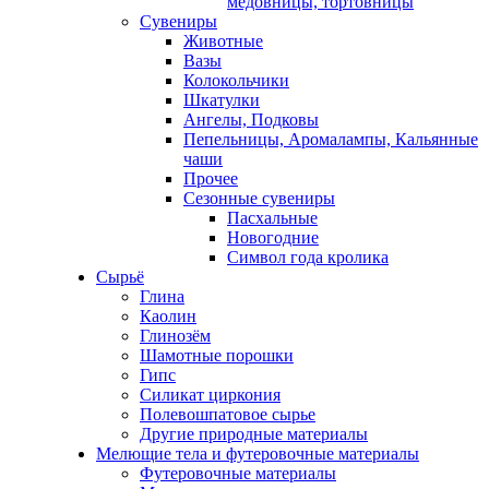
медовницы, тортовницы
Сувениры
Животные
Вазы
Колокольчики
Шкатулки
Ангелы, Подковы
Пепельницы, Аромалампы, Кальянные
чаши
Прочее
Сезонные сувениры
Пасхальные
Новогодние
Символ года кролика
Сырьё
Глина
Каолин
Глинозём
Шамотные порошки
Гипс
Силикат циркония
Полевошпатовое сырье
Другие природные материалы
Мелющие тела и футеровочные материалы
Футеровочные материалы