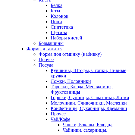
Белка
Коза
Колонок
Пони
Синтетика
Щетина
Наборы кистей
Бормашины
Формы для литья
Форма под отминку (набивку)
Прочее
Посуда
Кувшины, Штофы, Стопки, Пивные
кружки
Ложки, Половники
Тарелки, Блюда, Менажницы,
Фруктовницы
Горшки, Супницы, Салатники, Лотки
Молочники, Сливочники, Масленки
Конфетницы, Сухарницы, Креманки
Прочее
Чай/Кофе
Чашки, Бокалы, Блюдца
Чайники, сахарницы,