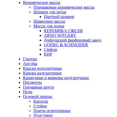
Керамические массы
Порошковые керамические массы
Шликер для литья
Цветной шликер
Шамотные массы
Массы для лепки
КЕРАМИКА ГЖЕЛИ
ARNO WITGERT
Добрушский фарфоровый завод
GOERG & SCHNEIDER
Cinikop
КНР
Глазури
Ангобы
Краски подглазурные
Краски надглазурные
Карандаши и маркеры подглазурные
Пигменты
Гончарные круги
Печи
Огневой припас
Капсель
Стойки
Плиты огнеупорные
Подставки