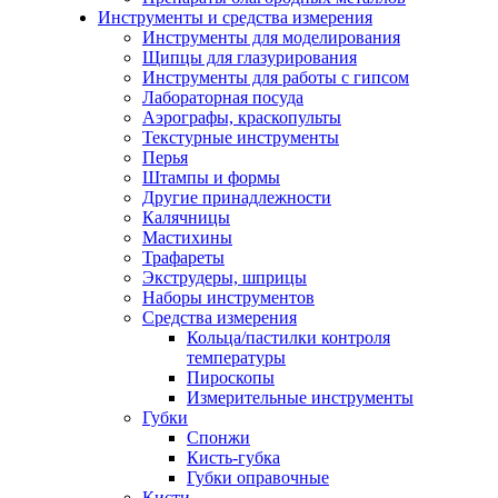
Инструменты и средства измерения
Инструменты для моделирования
Щипцы для глазурирования
Инструменты для работы с гипсом
Лабораторная посуда
Аэрографы, краскопульты
Текстурные инструменты
Перья
Штампы и формы
Другие принадлежности
Калячницы
Мастихины
Трафареты
Экструдеры, шприцы
Наборы инструментов
Средства измерения
Кольца/пастилки контроля
температуры
Пироскопы
Измерительные инструменты
Губки
Спонжи
Кисть-губка
Губки оправочные
Кисти