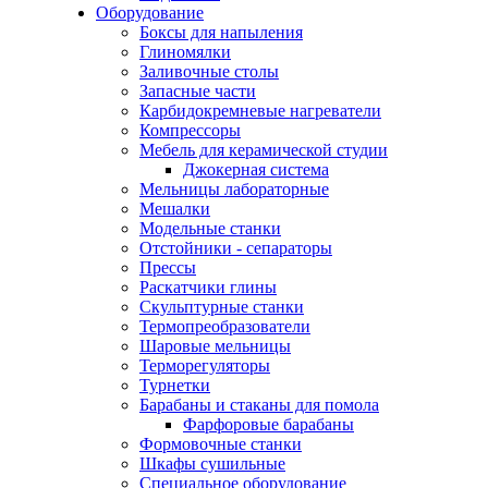
Оборудование
Боксы для напыления
Глиномялки
Заливочные столы
Запасные части
Карбидокремневые нагреватели
Компрессоры
Мебель для керамической студии
Джокерная система
Мельницы лабораторные
Мешалки
Модельные станки
Отстойники - сепараторы
Прессы
Раскатчики глины
Скульптурные станки
Термопреобразователи
Шаровые мельницы
Терморегуляторы
Турнетки
Барабаны и стаканы для помола
Фарфоровые барабаны
Формовочные станки
Шкафы сушильные
Специальное оборудование