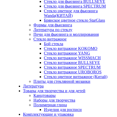
Стекло для фьюзинга BULLSEYE
Стекло для фьюзинга SPECTRUM
Стекло цветное для фьюзинга
Wanda(КИТАЙ)
Брянское цветное стекло StarGlass
Формы для фьюзинга
Литература по стеклу
Печи для фьюзинга и моллирования
Стекло витражное
Бой стекла
Стекло витражное KOKOMO
Стекло витражное YANG
Стекло витражное WISSMACH
Стекло витражное BULLSEYE
Стекло витражное SPECTRUM
Стекло витражное UROBOROS
Стекло цветное витражное (Китай)
Плиты для стеклянной мозаики
Литература
Товары для творчества и для детей
Канцтовары
Наборы для творчества
Полимерная глина
Изделия для росписи
Комплектующие и упаковка