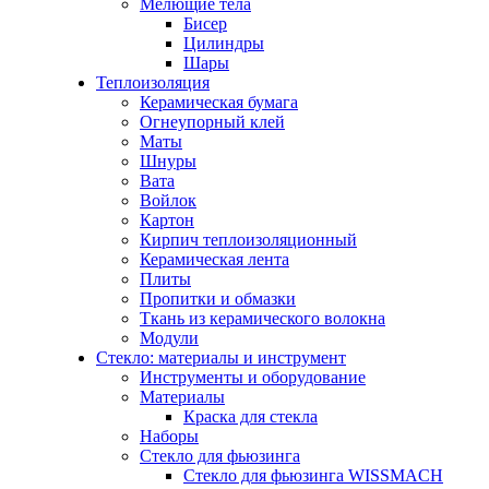
Мелющие тела
Бисер
Цилиндры
Шары
Теплоизоляция
Керамическая бумага
Огнеупорный клей
Маты
Шнуры
Вата
Войлок
Картон
Кирпич теплоизоляционный
Керамическая лента
Плиты
Пропитки и обмазки
Ткань из керамического волокна
Модули
Стекло: материалы и инструмент
Инструменты и оборудование
Материалы
Краска для стекла
Наборы
Стекло для фьюзинга
Стекло для фьюзинга WISSMACH