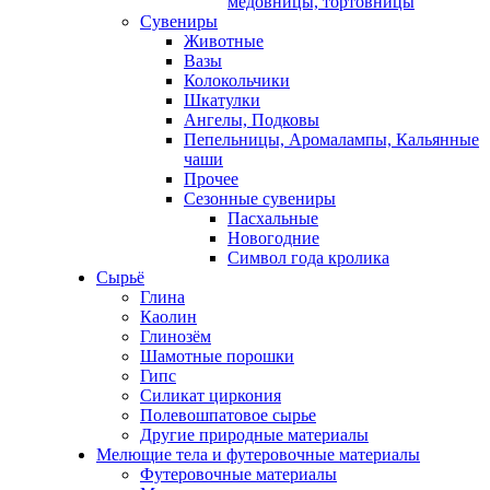
медовницы, тортовницы
Сувениры
Животные
Вазы
Колокольчики
Шкатулки
Ангелы, Подковы
Пепельницы, Аромалампы, Кальянные
чаши
Прочее
Сезонные сувениры
Пасхальные
Новогодние
Символ года кролика
Сырьё
Глина
Каолин
Глинозём
Шамотные порошки
Гипс
Силикат циркония
Полевошпатовое сырье
Другие природные материалы
Мелющие тела и футеровочные материалы
Футеровочные материалы