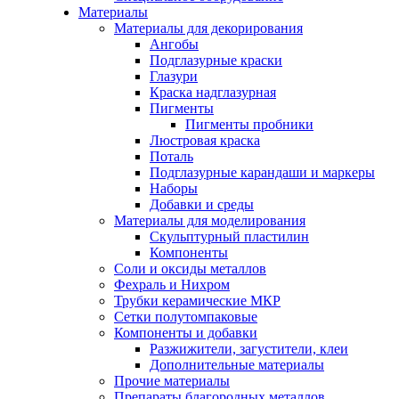
Материалы
Материалы для декорирования
Ангобы
Подглазурные краски
Глазури
Краска надглазурная
Пигменты
Пигменты пробники
Люстровая краска
Поталь
Подглазурные карандаши и маркеры
Наборы
Добавки и среды
Материалы для моделирования
Скульптурный пластилин
Компоненты
Соли и оксиды металлов
Фехраль и Нихром
Трубки керамические МКР
Сетки полутомпаковые
Компоненты и добавки
Разжижители, загустители, клеи
Дополнительные материалы
Прочие материалы
Препараты благородных металлов