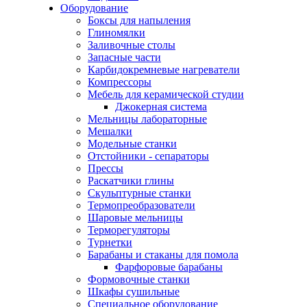
Оборудование
Боксы для напыления
Глиномялки
Заливочные столы
Запасные части
Карбидокремневые нагреватели
Компрессоры
Мебель для керамической студии
Джокерная система
Мельницы лабораторные
Мешалки
Модельные станки
Отстойники - сепараторы
Прессы
Раскатчики глины
Скульптурные станки
Термопреобразователи
Шаровые мельницы
Терморегуляторы
Турнетки
Барабаны и стаканы для помола
Фарфоровые барабаны
Формовочные станки
Шкафы сушильные
Специальное оборудование