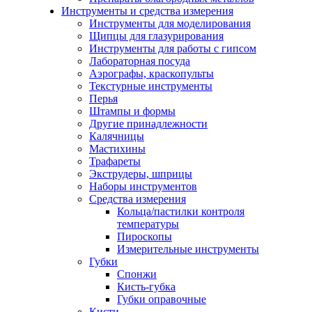
Инструменты и средства измерения
Инструменты для моделирования
Щипцы для глазурирования
Инструменты для работы с гипсом
Лабораторная посуда
Аэрографы, краскопульты
Текстурные инструменты
Перья
Штампы и формы
Другие принадлежности
Калячницы
Мастихины
Трафареты
Экструдеры, шприцы
Наборы инструментов
Средства измерения
Кольца/пастилки контроля
температуры
Пироскопы
Измерительные инструменты
Губки
Спонжи
Кисть-губка
Губки оправочные
Кисти