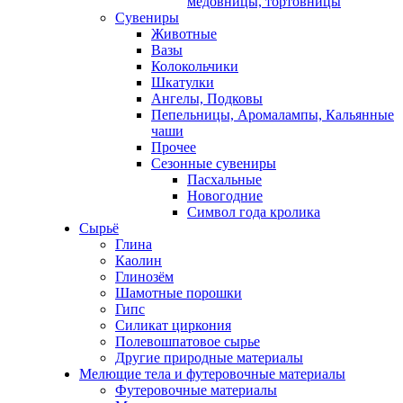
медовницы, тортовницы
Сувениры
Животные
Вазы
Колокольчики
Шкатулки
Ангелы, Подковы
Пепельницы, Аромалампы, Кальянные
чаши
Прочее
Сезонные сувениры
Пасхальные
Новогодние
Символ года кролика
Сырьё
Глина
Каолин
Глинозём
Шамотные порошки
Гипс
Силикат циркония
Полевошпатовое сырье
Другие природные материалы
Мелющие тела и футеровочные материалы
Футеровочные материалы