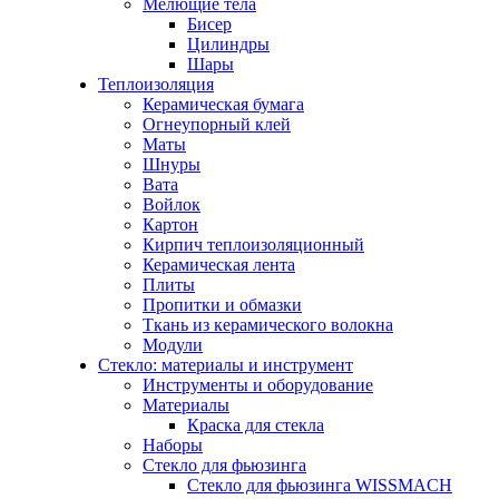
Мелющие тела
Бисер
Цилиндры
Шары
Теплоизоляция
Керамическая бумага
Огнеупорный клей
Маты
Шнуры
Вата
Войлок
Картон
Кирпич теплоизоляционный
Керамическая лента
Плиты
Пропитки и обмазки
Ткань из керамического волокна
Модули
Стекло: материалы и инструмент
Инструменты и оборудование
Материалы
Краска для стекла
Наборы
Стекло для фьюзинга
Стекло для фьюзинга WISSMACH