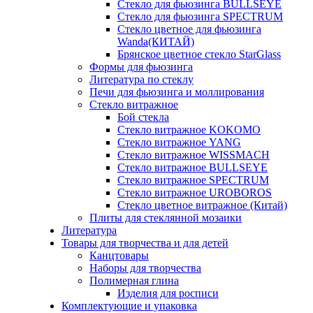
Стекло для фьюзинга BULLSEYE
Стекло для фьюзинга SPECTRUM
Стекло цветное для фьюзинга
Wanda(КИТАЙ)
Брянское цветное стекло StarGlass
Формы для фьюзинга
Литература по стеклу
Печи для фьюзинга и моллирования
Стекло витражное
Бой стекла
Стекло витражное KOKOMO
Стекло витражное YANG
Стекло витражное WISSMACH
Стекло витражное BULLSEYE
Стекло витражное SPECTRUM
Стекло витражное UROBOROS
Стекло цветное витражное (Китай)
Плиты для стеклянной мозаики
Литература
Товары для творчества и для детей
Канцтовары
Наборы для творчества
Полимерная глина
Изделия для росписи
Комплектующие и упаковка