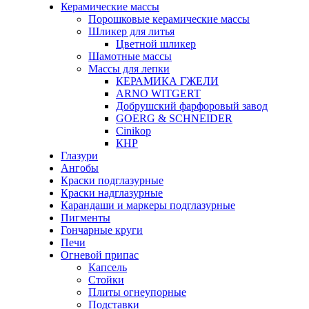
Керамические массы
Порошковые керамические массы
Шликер для литья
Цветной шликер
Шамотные массы
Массы для лепки
КЕРАМИКА ГЖЕЛИ
ARNO WITGERT
Добрушский фарфоровый завод
GOERG & SCHNEIDER
Cinikop
КНР
Глазури
Ангобы
Краски подглазурные
Краски надглазурные
Карандаши и маркеры подглазурные
Пигменты
Гончарные круги
Печи
Огневой припас
Капсель
Стойки
Плиты огнеупорные
Подставки