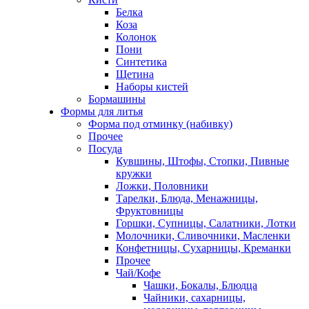
Белка
Коза
Колонок
Пони
Синтетика
Щетина
Наборы кистей
Бормашины
Формы для литья
Форма под отминку (набивку)
Прочее
Посуда
Кувшины, Штофы, Стопки, Пивные
кружки
Ложки, Половники
Тарелки, Блюда, Менажницы,
Фруктовницы
Горшки, Супницы, Салатники, Лотки
Молочники, Сливочники, Масленки
Конфетницы, Сухарницы, Креманки
Прочее
Чай/Кофе
Чашки, Бокалы, Блюдца
Чайники, сахарницы,