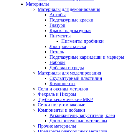
Материалы
Материалы для декорирования
Ангобы
Подглазурные краски
Глазури
Краска надглазурная
Пигменты
Пигменты пробники
Люстровая краска
Поталь
Подглазурные карандаши и маркеры
Наборы
Добавки и среды
Материалы для моделирования
Скульптурный пластилин
Компоненты
Соли и оксиды металлов
Фехраль и Нихром
Трубки керамические МКР
Сетки полутомпаковые
Компоненты и добавки
Разжижители, загустители, клеи
Дополнительные материалы
Прочие материалы
Препараты благородных металлов