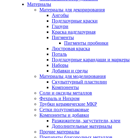
Материалы
Материалы для декорирования
Ангобы
Подглазурные краски
Глазури
Краска надглазурная
Пигменты
Пигменты пробники
Люстровая краска
Поталь
Подглазурные карандаши и маркеры
Наборы
Добавки и среды
Материалы для моделирования
Скульптурный пластилин
Компоненты
Соли и оксиды металлов
Фехраль и Нихром
Трубки керамические МКР
Сетки полутомпаковые
Компоненты и добавки
Разжижители, загустители, клеи
Дополнительные материалы
Прочие материалы
Препараты благородных металлов