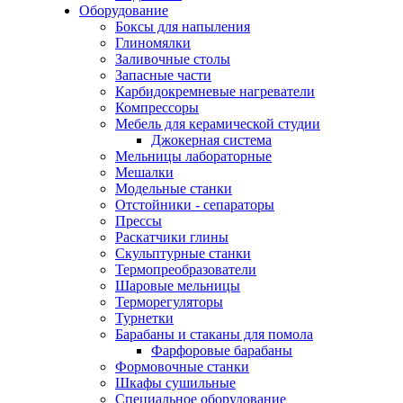
Оборудование
Боксы для напыления
Глиномялки
Заливочные столы
Запасные части
Карбидокремневые нагреватели
Компрессоры
Мебель для керамической студии
Джокерная система
Мельницы лабораторные
Мешалки
Модельные станки
Отстойники - сепараторы
Прессы
Раскатчики глины
Скульптурные станки
Термопреобразователи
Шаровые мельницы
Терморегуляторы
Турнетки
Барабаны и стаканы для помола
Фарфоровые барабаны
Формовочные станки
Шкафы сушильные
Специальное оборудование