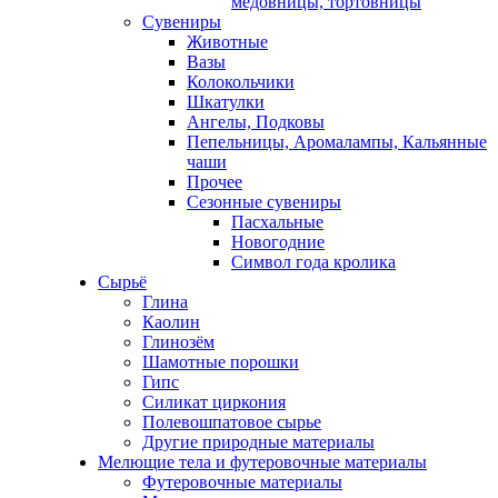
медовницы, тортовницы
Сувениры
Животные
Вазы
Колокольчики
Шкатулки
Ангелы, Подковы
Пепельницы, Аромалампы, Кальянные
чаши
Прочее
Сезонные сувениры
Пасхальные
Новогодние
Символ года кролика
Сырьё
Глина
Каолин
Глинозём
Шамотные порошки
Гипс
Силикат циркония
Полевошпатовое сырье
Другие природные материалы
Мелющие тела и футеровочные материалы
Футеровочные материалы