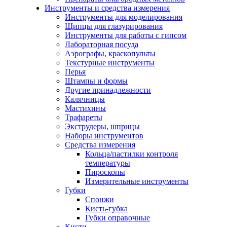
Инструменты и средства измерения
Инструменты для моделирования
Щипцы для глазурирования
Инструменты для работы с гипсом
Лабораторная посуда
Аэрографы, краскопульты
Текстурные инструменты
Перья
Штампы и формы
Другие принадлежности
Калячницы
Мастихины
Трафареты
Экструдеры, шприцы
Наборы инструментов
Средства измерения
Кольца/пастилки контроля
температуры
Пироскопы
Измерительные инструменты
Губки
Спонжи
Кисть-губка
Губки оправочные
Кисти