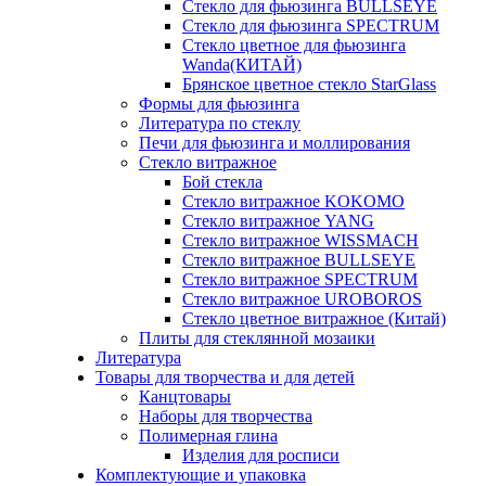
Стекло для фьюзинга BULLSEYE
Стекло для фьюзинга SPECTRUM
Стекло цветное для фьюзинга
Wanda(КИТАЙ)
Брянское цветное стекло StarGlass
Формы для фьюзинга
Литература по стеклу
Печи для фьюзинга и моллирования
Стекло витражное
Бой стекла
Стекло витражное KOKOMO
Стекло витражное YANG
Стекло витражное WISSMACH
Стекло витражное BULLSEYE
Стекло витражное SPECTRUM
Стекло витражное UROBOROS
Стекло цветное витражное (Китай)
Плиты для стеклянной мозаики
Литература
Товары для творчества и для детей
Канцтовары
Наборы для творчества
Полимерная глина
Изделия для росписи
Комплектующие и упаковка