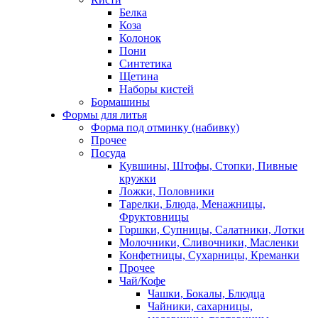
Белка
Коза
Колонок
Пони
Синтетика
Щетина
Наборы кистей
Бормашины
Формы для литья
Форма под отминку (набивку)
Прочее
Посуда
Кувшины, Штофы, Стопки, Пивные
кружки
Ложки, Половники
Тарелки, Блюда, Менажницы,
Фруктовницы
Горшки, Супницы, Салатники, Лотки
Молочники, Сливочники, Масленки
Конфетницы, Сухарницы, Креманки
Прочее
Чай/Кофе
Чашки, Бокалы, Блюдца
Чайники, сахарницы,