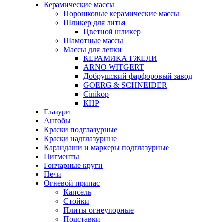
Керамические массы
Порошковые керамические массы
Шликер для литья
Цветной шликер
Шамотные массы
Массы для лепки
КЕРАМИКА ГЖЕЛИ
ARNO WITGERT
Добрушский фарфоровый завод
GOERG & SCHNEIDER
Cinikop
КНР
Глазури
Ангобы
Краски подглазурные
Краски надглазурные
Карандаши и маркеры подглазурные
Пигменты
Гончарные круги
Печи
Огневой припас
Капсель
Стойки
Плиты огнеупорные
Подставки