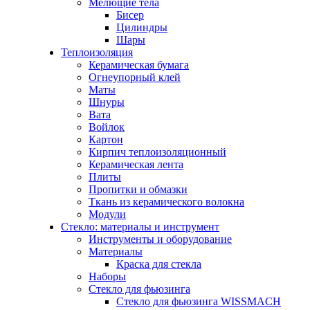
Мелющие тела
Бисер
Цилиндры
Шары
Теплоизоляция
Керамическая бумага
Огнеупорный клей
Маты
Шнуры
Вата
Войлок
Картон
Кирпич теплоизоляционный
Керамическая лента
Плиты
Пропитки и обмазки
Ткань из керамического волокна
Модули
Стекло: материалы и инструмент
Инструменты и оборудование
Материалы
Краска для стекла
Наборы
Стекло для фьюзинга
Стекло для фьюзинга WISSMACH