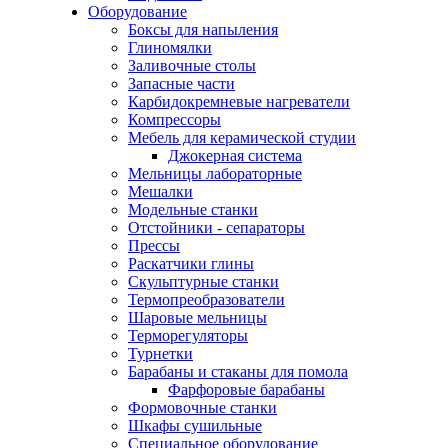
Оборудование
Боксы для напыления
Глиномялки
Заливочные столы
Запасные части
Карбидокремневые нагреватели
Компрессоры
Мебель для керамической студии
Джокерная система
Мельницы лабораторные
Мешалки
Модельные станки
Отстойники - сепараторы
Прессы
Раскатчики глины
Скульптурные станки
Термопреобразователи
Шаровые мельницы
Терморегуляторы
Турнетки
Барабаны и стаканы для помола
Фарфоровые барабаны
Формовочные станки
Шкафы сушильные
Специальное оборудование