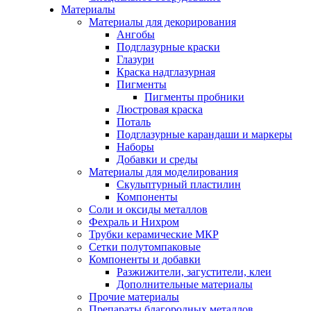
Материалы
Материалы для декорирования
Ангобы
Подглазурные краски
Глазури
Краска надглазурная
Пигменты
Пигменты пробники
Люстровая краска
Поталь
Подглазурные карандаши и маркеры
Наборы
Добавки и среды
Материалы для моделирования
Скульптурный пластилин
Компоненты
Соли и оксиды металлов
Фехраль и Нихром
Трубки керамические МКР
Сетки полутомпаковые
Компоненты и добавки
Разжижители, загустители, клеи
Дополнительные материалы
Прочие материалы
Препараты благородных металлов