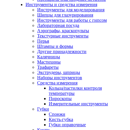
Инструменты и средства измерения
Инструменты для моделирования
Щипцы для глазурирования
Инструменты для работы с гипсом
Лабораторная посуда
Аэрографы, краскопульты
Текстурные инструменты
Перья
Штампы и формы
Другие принадлежности
Калячницы
Мастихины
Трафареты
Экструдеры, шприцы
Наборы инструментов
Средства измерения
Кольца/пастилки контроля
температуры
Пироскопы
Измерительные инструменты
Губки
Спонжи
Кисть-губка
Губки оправочные
Кисти