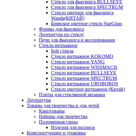
Стекло для фьюзинга BULLSEYE
Стекло для фьюзинга SPECTRUM
Стекло цветное для фьюзинга
Wanda(КИТАЙ)
Брянское цветное стекло StarGlass
Формы для фьюзинга
Литература по стеклу
Печи для фьюзинга и моллирования
Стекло витражное
Бой стекла
Стекло витражное KOKOMO
Стекло витражное YANG
Стекло витражное WISSMACH
Стекло витражное BULLSEYE
Стекло витражное SPECTRUM
Стекло витражное UROBOROS
Стекло цветное витражное (Китай)
Плиты для стеклянной мозаики
Литература
Товары для творчества и для детей
Канцтовары
Наборы для творчества
Полимерная глина
Изделия для росписи
Комплектующие и упаковка