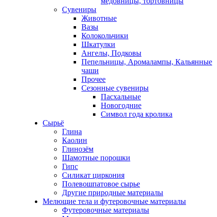
медовницы, тортовницы
Сувениры
Животные
Вазы
Колокольчики
Шкатулки
Ангелы, Подковы
Пепельницы, Аромалампы, Кальянные
чаши
Прочее
Сезонные сувениры
Пасхальные
Новогодние
Символ года кролика
Сырьё
Глина
Каолин
Глинозём
Шамотные порошки
Гипс
Силикат циркония
Полевошпатовое сырье
Другие природные материалы
Мелющие тела и футеровочные материалы
Футеровочные материалы