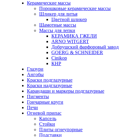
Керамические массы
Порошковые керамические массы
Шликер для литья
Цветной шликер
Шамотные массы
Массы для лепки
КЕРАМИКА ГЖЕЛИ
ARNO WITGERT
Добрушский фарфоровый завод
GOERG & SCHNEIDER
Cinikop
КНР
Глазури
Ангобы
Краски подглазурные
Краски надглазурные
Карандаши и маркеры подглазурные
Пигменты
Гончарные круги
Печи
Огневой припас
Капсель
Стойки
Плиты огнеупорные
Подставки