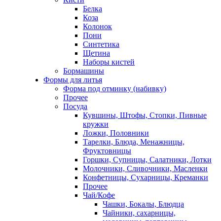
Белка
Коза
Колонок
Пони
Синтетика
Щетина
Наборы кистей
Бормашины
Формы для литья
Форма под отминку (набивку)
Прочее
Посуда
Кувшины, Штофы, Стопки, Пивные
кружки
Ложки, Половники
Тарелки, Блюда, Менажницы,
Фруктовницы
Горшки, Супницы, Салатники, Лотки
Молочники, Сливочники, Масленки
Конфетницы, Сухарницы, Креманки
Прочее
Чай/Кофе
Чашки, Бокалы, Блюдца
Чайники, сахарницы,