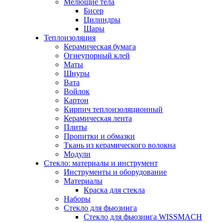
Мелющие тела
Бисер
Цилиндры
Шары
Теплоизоляция
Керамическая бумага
Огнеупорный клей
Маты
Шнуры
Вата
Войлок
Картон
Кирпич теплоизоляционный
Керамическая лента
Плиты
Пропитки и обмазки
Ткань из керамического волокна
Модули
Стекло: материалы и инструмент
Инструменты и оборудование
Материалы
Краска для стекла
Наборы
Стекло для фьюзинга
Стекло для фьюзинга WISSMACH