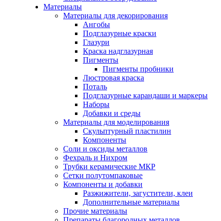
Материалы
Материалы для декорирования
Ангобы
Подглазурные краски
Глазури
Краска надглазурная
Пигменты
Пигменты пробники
Люстровая краска
Поталь
Подглазурные карандаши и маркеры
Наборы
Добавки и среды
Материалы для моделирования
Скульптурный пластилин
Компоненты
Соли и оксиды металлов
Фехраль и Нихром
Трубки керамические МКР
Сетки полутомпаковые
Компоненты и добавки
Разжижители, загустители, клеи
Дополнительные материалы
Прочие материалы
Препараты благородных металлов