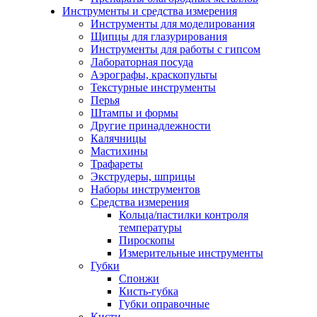
Инструменты и средства измерения
Инструменты для моделирования
Щипцы для глазурирования
Инструменты для работы с гипсом
Лабораторная посуда
Аэрографы, краскопульты
Текстурные инструменты
Перья
Штампы и формы
Другие принадлежности
Калячницы
Мастихины
Трафареты
Экструдеры, шприцы
Наборы инструментов
Средства измерения
Кольца/пастилки контроля
температуры
Пироскопы
Измерительные инструменты
Губки
Спонжи
Кисть-губка
Губки оправочные
Кисти