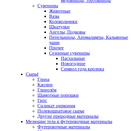
медовницы, тортовницы
Сувениры
Животные
Вазы
Колокольчики
Шкатулки
Ангелы, Подковы
Пепельницы, Аромалампы, Кальянные
чаши
Прочее
Сезонные сувениры
Пасхальные
Новогодние
Символ года кролика
Сырьё
Глина
Каолин
Глинозём
Шамотные порошки
Гипс
Силикат циркония
Полевошпатовое сырье
Другие природные материалы
Мелющие тела и футеровочные материалы
Футеровочные материалы