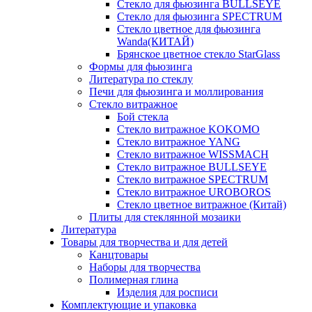
Стекло для фьюзинга BULLSEYE
Стекло для фьюзинга SPECTRUM
Стекло цветное для фьюзинга
Wanda(КИТАЙ)
Брянское цветное стекло StarGlass
Формы для фьюзинга
Литература по стеклу
Печи для фьюзинга и моллирования
Стекло витражное
Бой стекла
Стекло витражное KOKOMO
Стекло витражное YANG
Стекло витражное WISSMACH
Стекло витражное BULLSEYE
Стекло витражное SPECTRUM
Стекло витражное UROBOROS
Стекло цветное витражное (Китай)
Плиты для стеклянной мозаики
Литература
Товары для творчества и для детей
Канцтовары
Наборы для творчества
Полимерная глина
Изделия для росписи
Комплектующие и упаковка