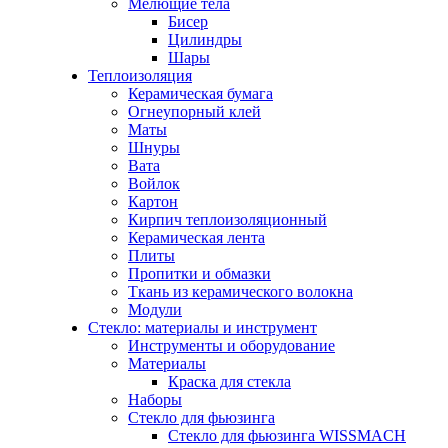
Мелющие тела
Бисер
Цилиндры
Шары
Теплоизоляция
Керамическая бумага
Огнеупорный клей
Маты
Шнуры
Вата
Войлок
Картон
Кирпич теплоизоляционный
Керамическая лента
Плиты
Пропитки и обмазки
Ткань из керамического волокна
Модули
Стекло: материалы и инструмент
Инструменты и оборудование
Материалы
Краска для стекла
Наборы
Стекло для фьюзинга
Стекло для фьюзинга WISSMACH