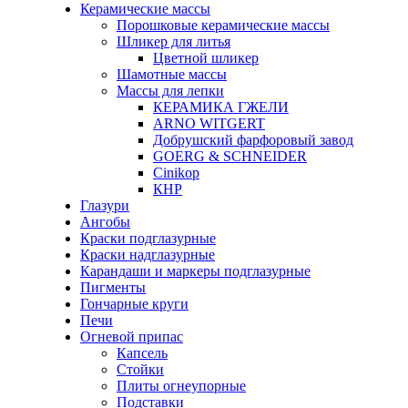
Керамические массы
Порошковые керамические массы
Шликер для литья
Цветной шликер
Шамотные массы
Массы для лепки
КЕРАМИКА ГЖЕЛИ
ARNO WITGERT
Добрушский фарфоровый завод
GOERG & SCHNEIDER
Cinikop
КНР
Глазури
Ангобы
Краски подглазурные
Краски надглазурные
Карандаши и маркеры подглазурные
Пигменты
Гончарные круги
Печи
Огневой припас
Капсель
Стойки
Плиты огнеупорные
Подставки