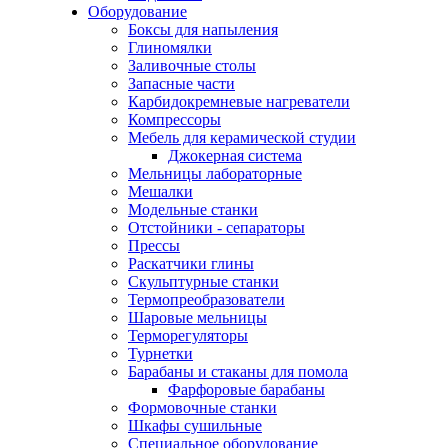
Оборудование
Боксы для напыления
Глиномялки
Заливочные столы
Запасные части
Карбидокремневые нагреватели
Компрессоры
Мебель для керамической студии
Джокерная система
Мельницы лабораторные
Мешалки
Модельные станки
Отстойники - сепараторы
Прессы
Раскатчики глины
Скульптурные станки
Термопреобразователи
Шаровые мельницы
Терморегуляторы
Турнетки
Барабаны и стаканы для помола
Фарфоровые барабаны
Формовочные станки
Шкафы сушильные
Специальное оборудование