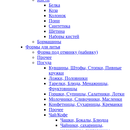
Белка
Коза
Колонок
Пони
Синтетика
Щетина
Наборы кистей
Бормашины
Формы для литья
Форма под отминку (набивку)
Прочее
Посуда
Кувшины, Штофы, Стопки, Пивные
кружки
Ложки, Половники
Тарелки, Блюда, Менажницы,
Фруктовницы
Горшки, Супницы, Салатники, Лотки
Молочники, Сливочники, Масленки
Конфетницы, Сухарницы, Креманки
Прочее
Чай/Кофе
Чашки, Бокалы, Блюдца
Чайники, сахарницы,