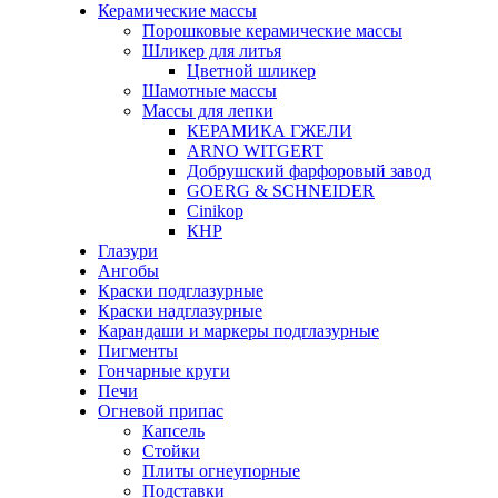
Керамические массы
Порошковые керамические массы
Шликер для литья
Цветной шликер
Шамотные массы
Массы для лепки
КЕРАМИКА ГЖЕЛИ
ARNO WITGERT
Добрушский фарфоровый завод
GOERG & SCHNEIDER
Cinikop
КНР
Глазури
Ангобы
Краски подглазурные
Краски надглазурные
Карандаши и маркеры подглазурные
Пигменты
Гончарные круги
Печи
Огневой припас
Капсель
Стойки
Плиты огнеупорные
Подставки