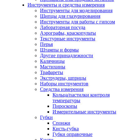
Инструменты и средства измерения
Инструменты для моделирования
Щипцы для глазурирования
Инструменты для работы с гипсом
Лабораторная посуда
Аэрографы, краскопульты
Текстурные инструменты
Перья
Штампы и формы
Другие принадлежности
Калячницы
Мастихины
Трафареты
Экструдеры, шприцы
Наборы инструментов
Средства измерения
Кольца/пастилки контроля
температуры
Пироскопы
Измерительные инструменты
Губки
Спонжи
Кисть-губка
Губки оправочные
Кисти