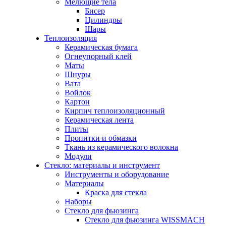
Мелющие тела
Бисер
Цилиндры
Шары
Теплоизоляция
Керамическая бумага
Огнеупорный клей
Маты
Шнуры
Вата
Войлок
Картон
Кирпич теплоизоляционный
Керамическая лента
Плиты
Пропитки и обмазки
Ткань из керамического волокна
Модули
Стекло: материалы и инструмент
Инструменты и оборудование
Материалы
Краска для стекла
Наборы
Стекло для фьюзинга
Стекло для фьюзинга WISSMACH