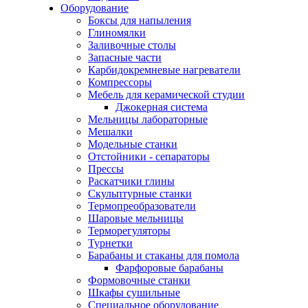
Оборудование
Боксы для напыления
Глиномялки
Заливочные столы
Запасные части
Карбидокремневые нагреватели
Компрессоры
Мебель для керамической студии
Джокерная система
Мельницы лабораторные
Мешалки
Модельные станки
Отстойники - сепараторы
Прессы
Раскатчики глины
Скульптурные станки
Термопреобразователи
Шаровые мельницы
Терморегуляторы
Турнетки
Барабаны и стаканы для помола
Фарфоровые барабаны
Формовочные станки
Шкафы сушильные
Специальное оборудование