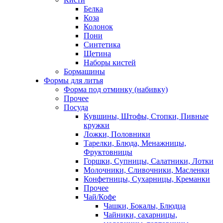
Белка
Коза
Колонок
Пони
Синтетика
Щетина
Наборы кистей
Бормашины
Формы для литья
Форма под отминку (набивку)
Прочее
Посуда
Кувшины, Штофы, Стопки, Пивные
кружки
Ложки, Половники
Тарелки, Блюда, Менажницы,
Фруктовницы
Горшки, Супницы, Салатники, Лотки
Молочники, Сливочники, Масленки
Конфетницы, Сухарницы, Креманки
Прочее
Чай/Кофе
Чашки, Бокалы, Блюдца
Чайники, сахарницы,