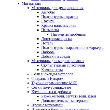
Материалы
Материалы для декорирования
Ангобы
Подглазурные краски
Глазури
Краска надглазурная
Пигменты
Пигменты пробники
Люстровая краска
Поталь
Подглазурные карандаши и маркеры
Наборы
Добавки и среды
Материалы для моделирования
Скульптурный пластилин
Компоненты
Соли и оксиды металлов
Фехраль и Нихром
Трубки керамические МКР
Сетки полутомпаковые
Компоненты и добавки
Разжижители, загустители, клеи
Дополнительные материалы
Прочие материалы
Препараты благородных металлов