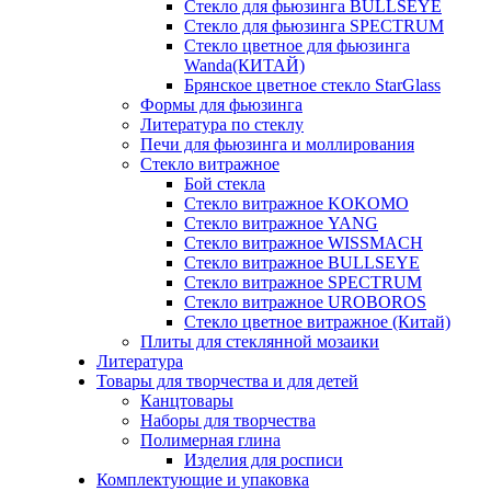
Стекло для фьюзинга BULLSEYE
Стекло для фьюзинга SPECTRUM
Стекло цветное для фьюзинга
Wanda(КИТАЙ)
Брянское цветное стекло StarGlass
Формы для фьюзинга
Литература по стеклу
Печи для фьюзинга и моллирования
Стекло витражное
Бой стекла
Стекло витражное KOKOMO
Стекло витражное YANG
Стекло витражное WISSMACH
Стекло витражное BULLSEYE
Стекло витражное SPECTRUM
Стекло витражное UROBOROS
Стекло цветное витражное (Китай)
Плиты для стеклянной мозаики
Литература
Товары для творчества и для детей
Канцтовары
Наборы для творчества
Полимерная глина
Изделия для росписи
Комплектующие и упаковка