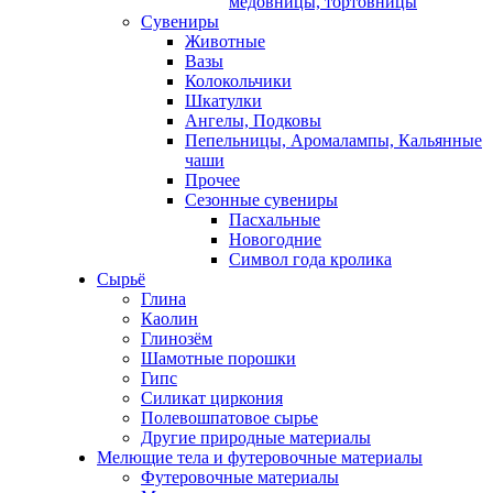
медовницы, тортовницы
Сувениры
Животные
Вазы
Колокольчики
Шкатулки
Ангелы, Подковы
Пепельницы, Аромалампы, Кальянные
чаши
Прочее
Сезонные сувениры
Пасхальные
Новогодние
Символ года кролика
Сырьё
Глина
Каолин
Глинозём
Шамотные порошки
Гипс
Силикат циркония
Полевошпатовое сырье
Другие природные материалы
Мелющие тела и футеровочные материалы
Футеровочные материалы