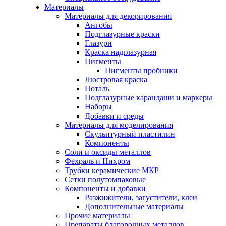
Материалы
Материалы для декорирования
Ангобы
Подглазурные краски
Глазури
Краска надглазурная
Пигменты
Пигменты пробники
Люстровая краска
Поталь
Подглазурные карандаши и маркеры
Наборы
Добавки и среды
Материалы для моделирования
Скульптурный пластилин
Компоненты
Соли и оксиды металлов
Фехраль и Нихром
Трубки керамические МКР
Сетки полутомпаковые
Компоненты и добавки
Разжижители, загустители, клеи
Дополнительные материалы
Прочие материалы
Препараты благородных металлов