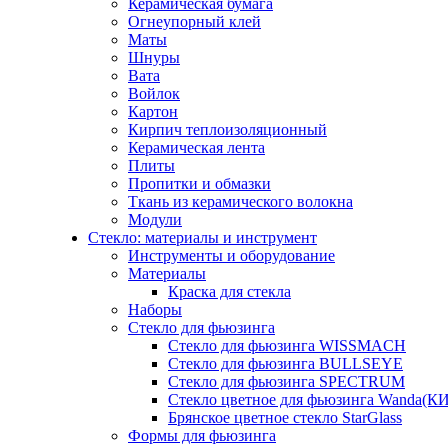
Керамическая бумага
Огнеупорный клей
Маты
Шнуры
Вата
Войлок
Картон
Кирпич теплоизоляционный
Керамическая лента
Плиты
Пропитки и обмазки
Ткань из керамического волокна
Модули
Стекло: материалы и инструмент
Инструменты и оборудование
Материалы
Краска для стекла
Наборы
Стекло для фьюзинга
Стекло для фьюзинга WISSMACH
Стекло для фьюзинга BULLSEYE
Стекло для фьюзинга SPECTRUM
Стекло цветное для фьюзинга Wanda(К
Брянское цветное стекло StarGlass
Формы для фьюзинга