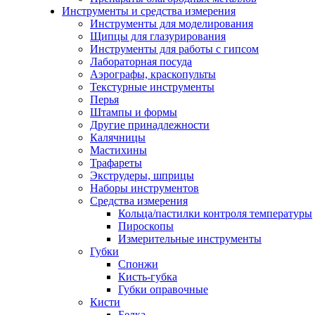
Инструменты и средства измерения
Инструменты для моделирования
Щипцы для глазурирования
Инструменты для работы с гипсом
Лабораторная посуда
Аэрографы, краскопульты
Текстурные инструменты
Перья
Штампы и формы
Другие принадлежности
Калячницы
Мастихины
Трафареты
Экструдеры, шприцы
Наборы инструментов
Средства измерения
Кольца/пастилки контроля температуры
Пироскопы
Измерительные инструменты
Губки
Спонжи
Кисть-губка
Губки оправочные
Кисти
Белка