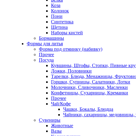
Коза
Колонок
Пони
Синтетика
Щетина
Наборы кистей
Бормашины
Формы для литья
Форма под отминку (набивку)
Прочее
Посуда
Кувшины, Штофы, Стопки, Пивные кр
Ложки, Половники
Тарелки, Блюда, Менажницы, Фруктов
Горшки, Супницы, Салатники, Лотки
Молочники, Сливочники, Масленки
Конфетницы, Сухарницы, Креманки
Прочее
Чай/Кофе
Чашки, Бокалы, Блюдца
Чайники, сахарницы, медовницы,
Сувениры
Животные
Вазы