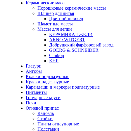
Керамические массы
Порошковые керамические массы
Шликер для литья
Цветной шликер
Шамотные массы
Массы для лепки
КЕРАМИКА ГЖЕЛИ
ARNO WITGERT
Добрушский фарфоровый завод
GOERG & SCHNEIDER
Cinikop
КНР
Глазури
Ангобы
Краски подглазурные
Краски надглазурные
Карандаши и маркеры подглазурные
Пигменты
Гончарные круги
Печи
Огневой припас
Капсель
Стойки
Плиты огнеупорные
Подставки