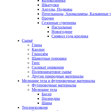
Колокольчики
Шкатулки
Ангелы, Подковы
Пепельницы, Аромалампы, Кальянные 
Прочее
Сезонные сувениры
Пасхальные
Новогодние
Символ года кролика
Сырьё
Глина
Каолин
Глинозём
Шамотные порошки
Гипс
Силикат циркония
Полевошпатовое сырье
Другие природные материалы
Мелющие тела и футеровочные материалы
Футеровочные материалы
Мелющие тела
Бисер
Цилиндры
Шары
Теплоизоляция