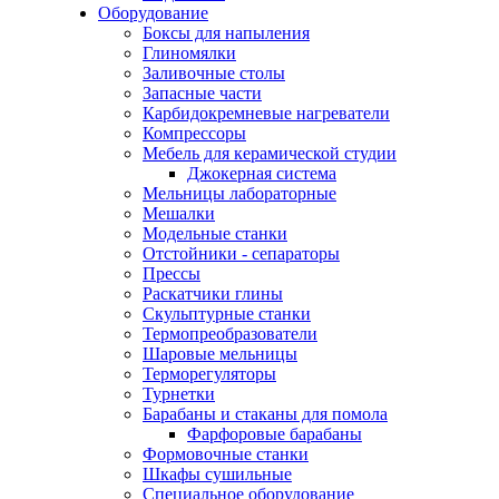
Оборудование
Боксы для напыления
Глиномялки
Заливочные столы
Запасные части
Карбидокремневые нагреватели
Компрессоры
Мебель для керамической студии
Джокерная система
Мельницы лабораторные
Мешалки
Модельные станки
Отстойники - сепараторы
Прессы
Раскатчики глины
Скульптурные станки
Термопреобразователи
Шаровые мельницы
Терморегуляторы
Турнетки
Барабаны и стаканы для помола
Фарфоровые барабаны
Формовочные станки
Шкафы сушильные
Специальное оборудование