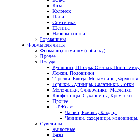
Коза
Колонок
Пони
Синтетика
Щетина
Наборы кистей
Бормашины
Формы для литья
Форма под отминку (набивку)
Прочее
Посуда
Кувшины, Штофы, Стопки, Пивные кр
Ложки, Половники
Тарелки, Блюда, Менажницы, Фруктов
Горшки, Супницы, Салатники, Лотки
Молочники, Сливочники, Масленки
Конфетницы, Сухарницы, Креманки
Прочее
Чай/Кофе
Чашки, Бокалы, Блюдца
Чайники, сахарницы, медовницы,
Сувениры
Животные
Вазы