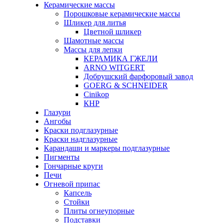
Керамические массы
Порошковые керамические массы
Шликер для литья
Цветной шликер
Шамотные массы
Массы для лепки
КЕРАМИКА ГЖЕЛИ
ARNO WITGERT
Добрушский фарфоровый завод
GOERG & SCHNEIDER
Cinikop
КНР
Глазури
Ангобы
Краски подглазурные
Краски надглазурные
Карандаши и маркеры подглазурные
Пигменты
Гончарные круги
Печи
Огневой припас
Капсель
Стойки
Плиты огнеупорные
Подставки