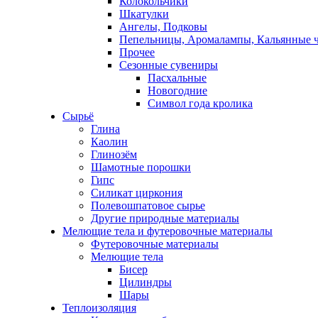
Колокольчики
Шкатулки
Ангелы, Подковы
Пепельницы, Аромалампы, Кальянные 
Прочее
Сезонные сувениры
Пасхальные
Новогодние
Символ года кролика
Сырьё
Глина
Каолин
Глинозём
Шамотные порошки
Гипс
Силикат циркония
Полевошпатовое сырье
Другие природные материалы
Мелющие тела и футеровочные материалы
Футеровочные материалы
Мелющие тела
Бисер
Цилиндры
Шары
Теплоизоляция