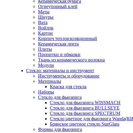
Керамическая бумага
Огнеупорный клей
Маты
Шнуры
Вата
Войлок
Картон
Кирпич теплоизоляционный
Керамическая лента
Плиты
Пропитки и обмазки
Ткань из керамического волокна
Модули
Стекло: материалы и инструмент
Инструменты и оборудование
Материалы
Краска для стекла
Наборы
Стекло для фьюзинга
Стекло для фьюзинга WISSMACH
Стекло для фьюзинга BULLSEYE
Стекло для фьюзинга SPECTRUM
Стекло цветное для фьюзинга Wanda(К
Брянское цветное стекло StarGlass
Формы для фьюзинга