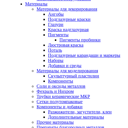
Материалы
Материалы для декорирования
Ангобы
Подглазурные краски
Глазури
Краска надглазурная
Пигменты
Пигменты пробники
Люстровая краска
Поталь
Подглазурные карандаши и маркеры
Наборы
Добавки и среды
Материалы для моделирования
Скульптурный пластилин
Компоненты
Соли и оксиды металлов
Фехраль и Нихром
Трубки керамические МКР
Сетки полутомпаковые
Компоненты и добавки
Разжижители, загустители, клеи
Дополнительные материалы
Прочие материалы
Препараты благородных металлов