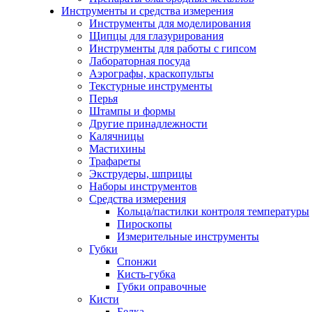
Инструменты и средства измерения
Инструменты для моделирования
Щипцы для глазурирования
Инструменты для работы с гипсом
Лабораторная посуда
Аэрографы, краскопульты
Текстурные инструменты
Перья
Штампы и формы
Другие принадлежности
Калячницы
Мастихины
Трафареты
Экструдеры, шприцы
Наборы инструментов
Средства измерения
Кольца/пастилки контроля температуры
Пироскопы
Измерительные инструменты
Губки
Спонжи
Кисть-губка
Губки оправочные
Кисти
Белка