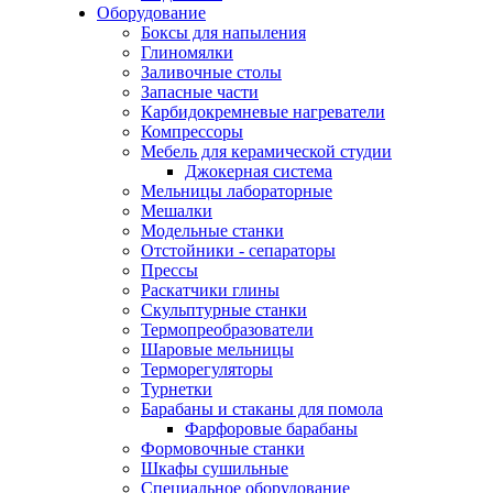
Оборудование
Боксы для напыления
Глиномялки
Заливочные столы
Запасные части
Карбидокремневые нагреватели
Компрессоры
Мебель для керамической студии
Джокерная система
Мельницы лабораторные
Мешалки
Модельные станки
Отстойники - сепараторы
Прессы
Раскатчики глины
Скульптурные станки
Термопреобразователи
Шаровые мельницы
Терморегуляторы
Турнетки
Барабаны и стаканы для помола
Фарфоровые барабаны
Формовочные станки
Шкафы сушильные
Специальное оборудование