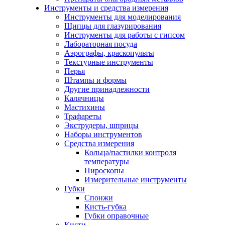
Инструменты и средства измерения
Инструменты для моделирования
Щипцы для глазурирования
Инструменты для работы с гипсом
Лабораторная посуда
Аэрографы, краскопульты
Текстурные инструменты
Перья
Штампы и формы
Другие принадлежности
Калячницы
Мастихины
Трафареты
Экструдеры, шприцы
Наборы инструментов
Средства измерения
Кольца/пастилки контроля
температуры
Пироскопы
Измерительные инструменты
Губки
Спонжи
Кисть-губка
Губки оправочные
Кисти