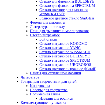
Стекло для фьюзинга BULLSEYE
Стекло для фьюзинга SPECTRUM
Стекло цветное для фьюзинга
Wanda(КИТАЙ)
Брянское цветное стекло StarGlass
Формы для фьюзинга
Литература по стеклу
Печи для фьюзинга и моллирования
Стекло витражное
Бой стекла
Стекло витражное KOKOMO
Стекло витражное YANG
Стекло витражное WISSMACH
Стекло витражное BULLSEYE
Стекло витражное SPECTRUM
Стекло витражное UROBOROS
Стекло цветное витражное (Китай)
Плиты для стеклянной мозаики
Литература
Товары для творчества и для детей
Канцтовары
Наборы для творчества
Полимерная глина
Изделия для росписи
Комплектующие и упаковка