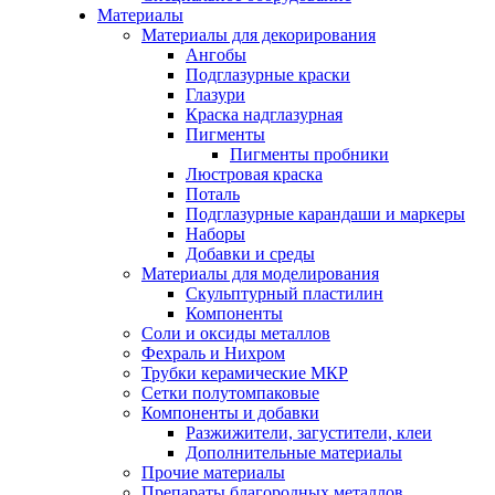
Материалы
Материалы для декорирования
Ангобы
Подглазурные краски
Глазури
Краска надглазурная
Пигменты
Пигменты пробники
Люстровая краска
Поталь
Подглазурные карандаши и маркеры
Наборы
Добавки и среды
Материалы для моделирования
Скульптурный пластилин
Компоненты
Соли и оксиды металлов
Фехраль и Нихром
Трубки керамические МКР
Сетки полутомпаковые
Компоненты и добавки
Разжижители, загустители, клеи
Дополнительные материалы
Прочие материалы
Препараты благородных металлов