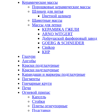
Керамические массы
Порошковые керамические массы
Шликер для литья
Цветной шликер
Шамотные массы
Массы для лепки
КЕРАМИКА ГЖЕЛИ
ARNO WITGERT
Добрушский фарфоровый завод
GOERG & SCHNEIDER
Cinikop
КНР
Глазури
Ангобы
Краски подглазурные
Краски надглазурные
Карандаши и маркеры подглазурные
Пигменты
Гончарные круги
Печи
Огневой припас
Капсель
Стойки
Плиты огнеупорные
Подставки