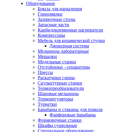
Оборудование
Боксы для напыления
Глиномялки
Заливочные столы
Запасные части
Карбидокремневые нагреватели
Компрессоры
Мебель для керамической студии
Джокерная система
Мельницы лабораторные
Мешалки
Модельные станки
Отстойники - сепараторы
Прессы
Раскатчики глины
Скульптурные станки
Термопреобразователи
Шаровые мельницы
Терморегуляторы
Турнетки
Барабаны и стаканы для помола
Фарфоровые барабаны
Формовочные станки
Шкафы сушильные
Специальное оборудование