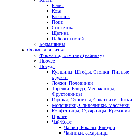
Белка
Коза
Колонок
Пони
Синтетика
Щетина
Наборы кистей
Бормашины
Формы для литья
Форма под отминку (набивку)
Прочее
Посуда
Кувшины, Штофы, Стопки, Пивные
кружки
Ложки, Половники
Тарелки, Блюда, Менажницы,
Фруктовницы
Горшки, Супницы, Салатники, Лотки
Молочники, Сливочники, Масленки
Конфетницы, Сухарницы, Креманки
Прочее
Чай/Кофе
Чашки, Бокалы, Блюдца
Чайники, сахарницы,