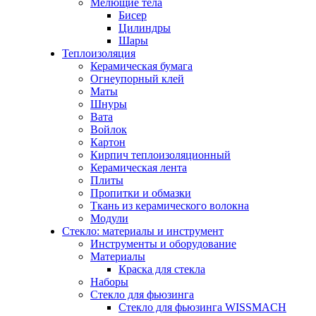
Мелющие тела
Бисер
Цилиндры
Шары
Теплоизоляция
Керамическая бумага
Огнеупорный клей
Маты
Шнуры
Вата
Войлок
Картон
Кирпич теплоизоляционный
Керамическая лента
Плиты
Пропитки и обмазки
Ткань из керамического волокна
Модули
Стекло: материалы и инструмент
Инструменты и оборудование
Материалы
Краска для стекла
Наборы
Стекло для фьюзинга
Стекло для фьюзинга WISSMACH