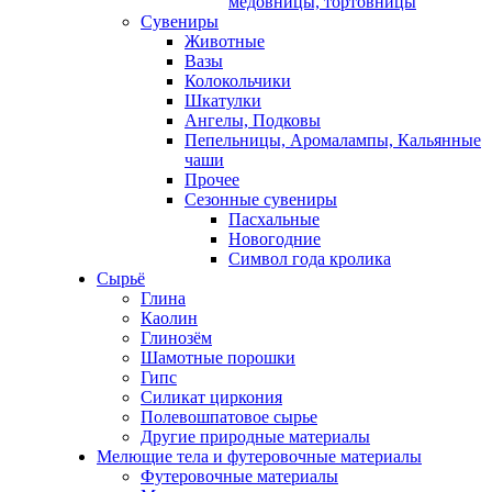
медовницы, тортовницы
Сувениры
Животные
Вазы
Колокольчики
Шкатулки
Ангелы, Подковы
Пепельницы, Аромалампы, Кальянные
чаши
Прочее
Сезонные сувениры
Пасхальные
Новогодние
Символ года кролика
Сырьё
Глина
Каолин
Глинозём
Шамотные порошки
Гипс
Силикат циркония
Полевошпатовое сырье
Другие природные материалы
Мелющие тела и футеровочные материалы
Футеровочные материалы