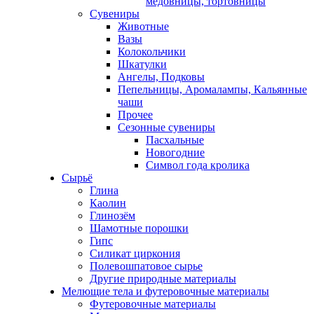
медовницы, тортовницы
Сувениры
Животные
Вазы
Колокольчики
Шкатулки
Ангелы, Подковы
Пепельницы, Аромалампы, Кальянные
чаши
Прочее
Сезонные сувениры
Пасхальные
Новогодние
Символ года кролика
Сырьё
Глина
Каолин
Глинозём
Шамотные порошки
Гипс
Силикат циркония
Полевошпатовое сырье
Другие природные материалы
Мелющие тела и футеровочные материалы
Футеровочные материалы