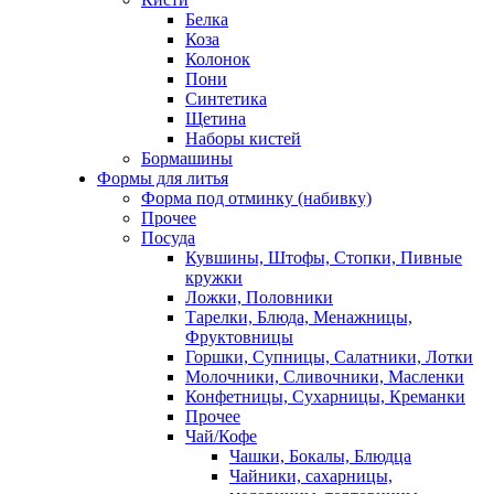
Белка
Коза
Колонок
Пони
Синтетика
Щетина
Наборы кистей
Бормашины
Формы для литья
Форма под отминку (набивку)
Прочее
Посуда
Кувшины, Штофы, Стопки, Пивные
кружки
Ложки, Половники
Тарелки, Блюда, Менажницы,
Фруктовницы
Горшки, Супницы, Салатники, Лотки
Молочники, Сливочники, Масленки
Конфетницы, Сухарницы, Креманки
Прочее
Чай/Кофе
Чашки, Бокалы, Блюдца
Чайники, сахарницы,