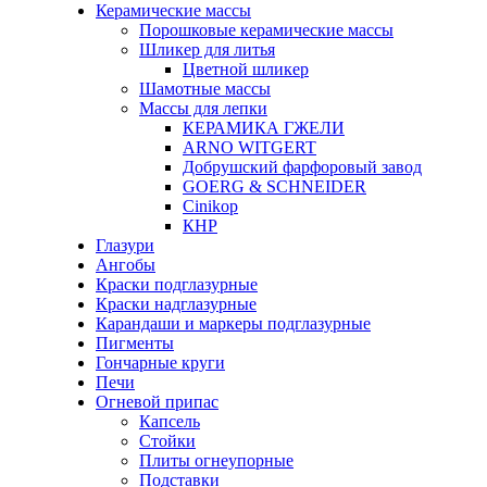
Керамические массы
Порошковые керамические массы
Шликер для литья
Цветной шликер
Шамотные массы
Массы для лепки
КЕРАМИКА ГЖЕЛИ
ARNO WITGERT
Добрушский фарфоровый завод
GOERG & SCHNEIDER
Cinikop
КНР
Глазури
Ангобы
Краски подглазурные
Краски надглазурные
Карандаши и маркеры подглазурные
Пигменты
Гончарные круги
Печи
Огневой припас
Капсель
Стойки
Плиты огнеупорные
Подставки