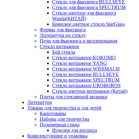
Стекло для фьюзинга BULLSEYE
Стекло для фьюзинга SPECTRUM
Стекло цветное для фьюзинга
Wanda(КИТАЙ)
Брянское цветное стекло StarGlass
Формы для фьюзинга
Литература по стеклу
Печи для фьюзинга и моллирования
Стекло витражное
Бой стекла
Стекло витражное KOKOMO
Стекло витражное YANG
Стекло витражное WISSMACH
Стекло витражное BULLSEYE
Стекло витражное SPECTRUM
Стекло витражное UROBOROS
Стекло цветное витражное (Китай)
Плиты для стеклянной мозаики
Литература
Товары для творчества и для детей
Канцтовары
Наборы для творчества
Полимерная глина
Изделия для росписи
Комплектующие и упаковка