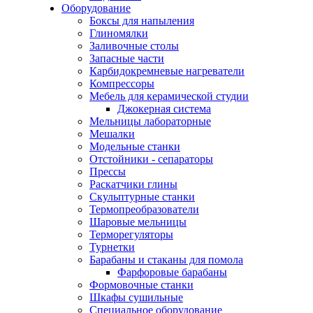
Оборудование
Боксы для напыления
Глиномялки
Заливочные столы
Запасные части
Карбидокремневые нагреватели
Компрессоры
Мебель для керамической студии
Джокерная система
Мельницы лабораторные
Мешалки
Модельные станки
Отстойники - сепараторы
Прессы
Раскатчики глины
Скульптурные станки
Термопреобразователи
Шаровые мельницы
Терморегуляторы
Турнетки
Барабаны и стаканы для помола
Фарфоровые барабаны
Формовочные станки
Шкафы сушильные
Специальное оборудование