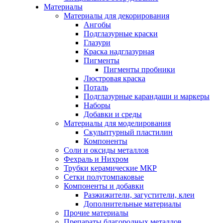
Материалы
Материалы для декорирования
Ангобы
Подглазурные краски
Глазури
Краска надглазурная
Пигменты
Пигменты пробники
Люстровая краска
Поталь
Подглазурные карандаши и маркеры
Наборы
Добавки и среды
Материалы для моделирования
Скульптурный пластилин
Компоненты
Соли и оксиды металлов
Фехраль и Нихром
Трубки керамические МКР
Сетки полутомпаковые
Компоненты и добавки
Разжижители, загустители, клеи
Дополнительные материалы
Прочие материалы
Препараты благородных металлов