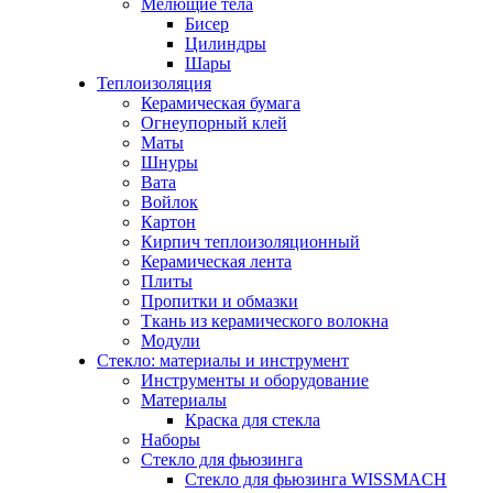
Мелющие тела
Бисер
Цилиндры
Шары
Теплоизоляция
Керамическая бумага
Огнеупорный клей
Маты
Шнуры
Вата
Войлок
Картон
Кирпич теплоизоляционный
Керамическая лента
Плиты
Пропитки и обмазки
Ткань из керамического волокна
Модули
Стекло: материалы и инструмент
Инструменты и оборудование
Материалы
Краска для стекла
Наборы
Стекло для фьюзинга
Стекло для фьюзинга WISSMACH