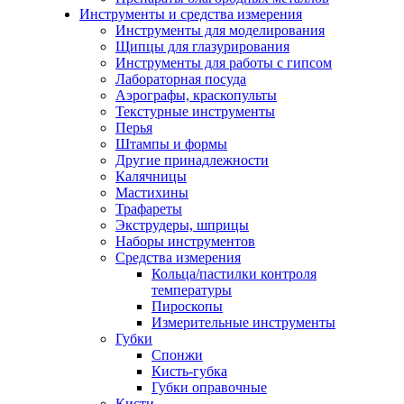
Инструменты и средства измерения
Инструменты для моделирования
Щипцы для глазурирования
Инструменты для работы с гипсом
Лабораторная посуда
Аэрографы, краскопульты
Текстурные инструменты
Перья
Штампы и формы
Другие принадлежности
Калячницы
Мастихины
Трафареты
Экструдеры, шприцы
Наборы инструментов
Средства измерения
Кольца/пастилки контроля
температуры
Пироскопы
Измерительные инструменты
Губки
Спонжи
Кисть-губка
Губки оправочные
Кисти