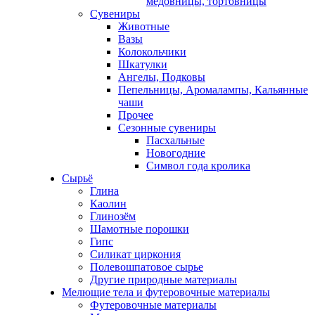
медовницы, тортовницы
Сувениры
Животные
Вазы
Колокольчики
Шкатулки
Ангелы, Подковы
Пепельницы, Аромалампы, Кальянные
чаши
Прочее
Сезонные сувениры
Пасхальные
Новогодние
Символ года кролика
Сырьё
Глина
Каолин
Глинозём
Шамотные порошки
Гипс
Силикат циркония
Полевошпатовое сырье
Другие природные материалы
Мелющие тела и футеровочные материалы
Футеровочные материалы