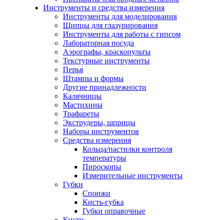
Инструменты и средства измерения
Инструменты для моделирования
Щипцы для глазурирования
Инструменты для работы с гипсом
Лабораторная посуда
Аэрографы, краскопульты
Текстурные инструменты
Перья
Штампы и формы
Другие принадлежности
Калячницы
Мастихины
Трафареты
Экструдеры, шприцы
Наборы инструментов
Средства измерения
Кольца/пастилки контроля
температуры
Пироскопы
Измерительные инструменты
Губки
Спонжи
Кисть-губка
Губки оправочные
Кисти