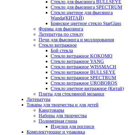
Стекло для фьюзинга BULLSEYE
Стекло для фьюзинга SPECTRUM
Стекло цветное для фьюзинга
Wanda(КИТАЙ)
Брянское цветное стекло StarGlass
Формы для фьюзинга
Литература по стеклу
Печи для фьюзинга и моллирования
Стекло витражное
Бой стекла
Стекло витражное KOKOMO
Стекло витражное YANG
Стекло витражное WISSMACH
Стекло витражное BULLSEYE
Стекло витражное SPECTRUM
Стекло витражное UROBOROS
Стекло цветное витражное (Китай)
Плиты для стеклянной мозаики
Литература
Товары для творчества и для детей
Канцтовары
Наборы для творчества
Полимерная глина
Изделия для росписи
Комплектующие и упаковка