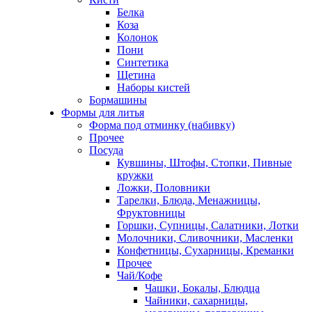
Белка
Коза
Колонок
Пони
Синтетика
Щетина
Наборы кистей
Бормашины
Формы для литья
Форма под отминку (набивку)
Прочее
Посуда
Кувшины, Штофы, Стопки, Пивные
кружки
Ложки, Половники
Тарелки, Блюда, Менажницы,
Фруктовницы
Горшки, Супницы, Салатники, Лотки
Молочники, Сливочники, Масленки
Конфетницы, Сухарницы, Креманки
Прочее
Чай/Кофе
Чашки, Бокалы, Блюдца
Чайники, сахарницы,