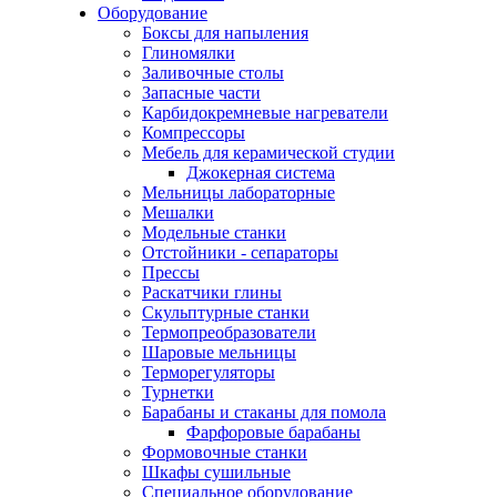
Оборудование
Боксы для напыления
Глиномялки
Заливочные столы
Запасные части
Карбидокремневые нагреватели
Компрессоры
Мебель для керамической студии
Джокерная система
Мельницы лабораторные
Мешалки
Модельные станки
Отстойники - сепараторы
Прессы
Раскатчики глины
Скульптурные станки
Термопреобразователи
Шаровые мельницы
Терморегуляторы
Турнетки
Барабаны и стаканы для помола
Фарфоровые барабаны
Формовочные станки
Шкафы сушильные
Специальное оборудование