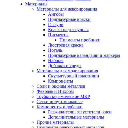
Материалы
Материалы для декорирования
Ангобы
Подглазурные краски
Глазури
Краска надглазурная
Пигменты
Пигменты пробники
Люстровая краска
Поталь
Подглазурные карандаши и маркеры
Наборы
Добавки и среды
Материалы для моделирования
Скульптурный пластилин
Компоненты
Соли и оксиды металлов
Фехраль и Нихром
Трубки керамические МКР
Сетки полутомпаковые
Компоненты и добавки
Разжижители, загустители, клеи
Дополнительные материалы
Прочие материалы
Препараты благородных металлов