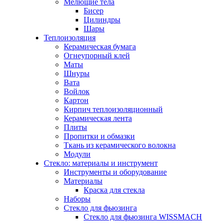
Мелющие тела
Бисер
Цилиндры
Шары
Теплоизоляция
Керамическая бумага
Огнеупорный клей
Маты
Шнуры
Вата
Войлок
Картон
Кирпич теплоизоляционный
Керамическая лента
Плиты
Пропитки и обмазки
Ткань из керамического волокна
Модули
Стекло: материалы и инструмент
Инструменты и оборудование
Материалы
Краска для стекла
Наборы
Стекло для фьюзинга
Стекло для фьюзинга WISSMACH