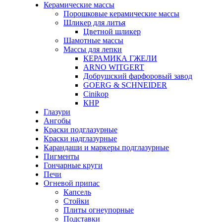
Керамические массы
Порошковые керамические массы
Шликер для литья
Цветной шликер
Шамотные массы
Массы для лепки
КЕРАМИКА ГЖЕЛИ
ARNO WITGERT
Добрушский фарфоровый завод
GOERG & SCHNEIDER
Cinikop
КНР
Глазури
Ангобы
Краски подглазурные
Краски надглазурные
Карандаши и маркеры подглазурные
Пигменты
Гончарные круги
Печи
Огневой припас
Капсель
Стойки
Плиты огнеупорные
Подставки