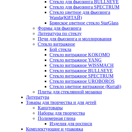
Стекло для фьюзинга BULLSEYE
Стекло для фьюзинга SPECTRUM
Стекло цветное для фьюзинга
Wanda(КИТАЙ)
Брянское цветное стекло StarGlass
Формы для фьюзинга
Литература по стеклу
Печи для фьюзинга и моллирования
Стекло витражное
Бой стекла
Стекло витражное KOKOMO
Стекло витражное YANG
Стекло витражное WISSMACH
Стекло витражное BULLSEYE
Стекло витражное SPECTRUM
Стекло витражное UROBOROS
Стекло цветное витражное (Китай)
Плиты для стеклянной мозаики
Литература
Товары для творчества и для детей
Канцтовары
Наборы для творчества
Полимерная глина
Изделия для росписи
Комплектующие и упаковка