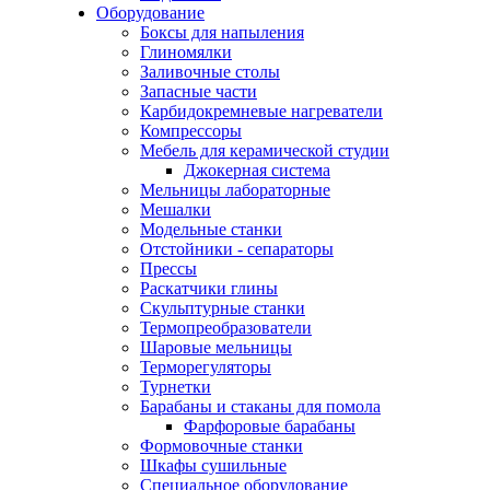
Оборудование
Боксы для напыления
Глиномялки
Заливочные столы
Запасные части
Карбидокремневые нагреватели
Компрессоры
Мебель для керамической студии
Джокерная система
Мельницы лабораторные
Мешалки
Модельные станки
Отстойники - сепараторы
Прессы
Раскатчики глины
Скульптурные станки
Термопреобразователи
Шаровые мельницы
Терморегуляторы
Турнетки
Барабаны и стаканы для помола
Фарфоровые барабаны
Формовочные станки
Шкафы сушильные
Специальное оборудование