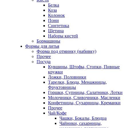
Белка
Коза
Колонок
Пони
Синтетика
Щетина
Наборы кистей
Бормашины
Формы для литья
Форма под отминку (набивку)
Прочее
Посуда
Кувшины, Штофы, Стопки, Пивные
кружки
Ложки, Половники
Тарелки, Блюда, Менажницы,
Фруктовницы
Горшки, Супницы, Салатники, Лотки
Молочники, Сливочники, Масленки
Конфетницы, Сухарницы, Креманки
Прочее
Чай/Кофе
Чашки, Бокалы, Блюдца
Чайники, сахарницы,