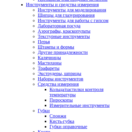
Инструменты и средства измерения
Инструменты для моделирования
Щипцы для глазурирования
Инструменты для работы с гипсом
Лабораторная посуда
Аэрографы, краскопульты
Текстурные инструменты
Перья
Штампы и формы
Другие принадлежности
Калячницы
Мастихины
Трафареты
Экструдеры, шприцы
Наборы инструментов
Средства измерения
Кольца/пастилки контроля
температуры
Пироскопы
Измерительные инструменты
Губки
Спонжи
Кисть-губка
Губки оправочные
Кисти