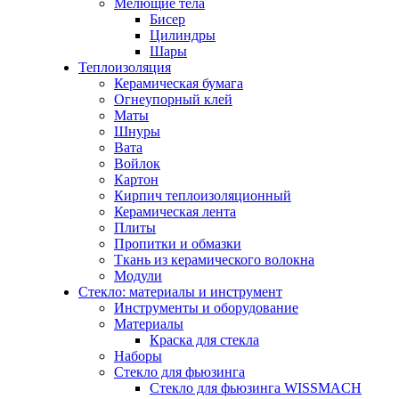
Мелющие тела
Бисер
Цилиндры
Шары
Теплоизоляция
Керамическая бумага
Огнеупорный клей
Маты
Шнуры
Вата
Войлок
Картон
Кирпич теплоизоляционный
Керамическая лента
Плиты
Пропитки и обмазки
Ткань из керамического волокна
Модули
Стекло: материалы и инструмент
Инструменты и оборудование
Материалы
Краска для стекла
Наборы
Стекло для фьюзинга
Стекло для фьюзинга WISSMACH