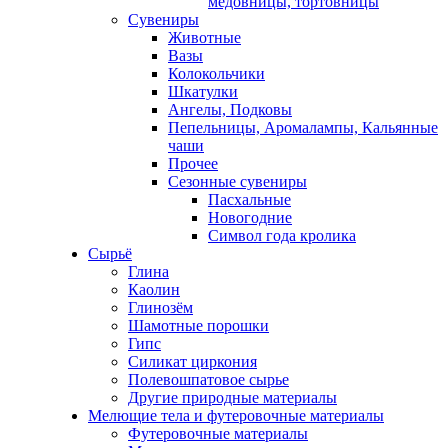
медовницы, тортовницы
Сувениры
Животные
Вазы
Колокольчики
Шкатулки
Ангелы, Подковы
Пепельницы, Аромалампы, Кальянные
чаши
Прочее
Сезонные сувениры
Пасхальные
Новогодние
Символ года кролика
Сырьё
Глина
Каолин
Глинозём
Шамотные порошки
Гипс
Силикат циркония
Полевошпатовое сырье
Другие природные материалы
Мелющие тела и футеровочные материалы
Футеровочные материалы