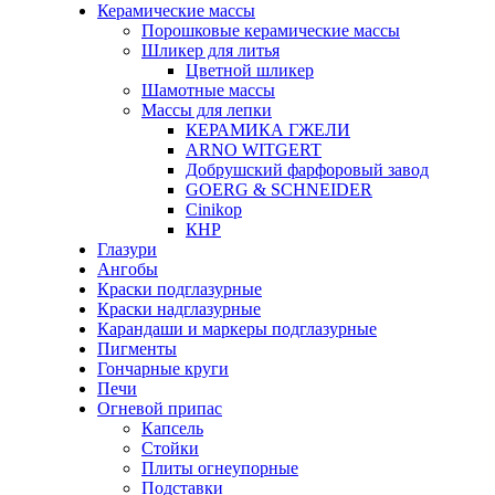
Керамические массы
Порошковые керамические массы
Шликер для литья
Цветной шликер
Шамотные массы
Массы для лепки
КЕРАМИКА ГЖЕЛИ
ARNO WITGERT
Добрушский фарфоровый завод
GOERG & SCHNEIDER
Cinikop
КНР
Глазури
Ангобы
Краски подглазурные
Краски надглазурные
Карандаши и маркеры подглазурные
Пигменты
Гончарные круги
Печи
Огневой припас
Капсель
Стойки
Плиты огнеупорные
Подставки