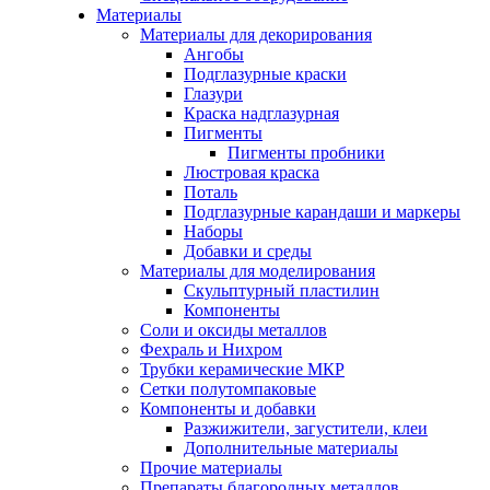
Материалы
Материалы для декорирования
Ангобы
Подглазурные краски
Глазури
Краска надглазурная
Пигменты
Пигменты пробники
Люстровая краска
Поталь
Подглазурные карандаши и маркеры
Наборы
Добавки и среды
Материалы для моделирования
Скульптурный пластилин
Компоненты
Соли и оксиды металлов
Фехраль и Нихром
Трубки керамические МКР
Сетки полутомпаковые
Компоненты и добавки
Разжижители, загустители, клеи
Дополнительные материалы
Прочие материалы
Препараты благородных металлов