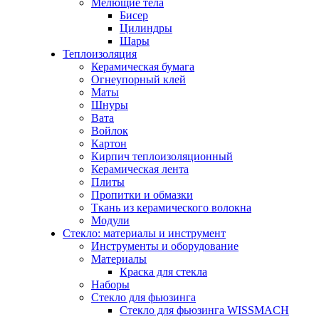
Мелющие тела
Бисер
Цилиндры
Шары
Теплоизоляция
Керамическая бумага
Огнеупорный клей
Маты
Шнуры
Вата
Войлок
Картон
Кирпич теплоизоляционный
Керамическая лента
Плиты
Пропитки и обмазки
Ткань из керамического волокна
Модули
Стекло: материалы и инструмент
Инструменты и оборудование
Материалы
Краска для стекла
Наборы
Стекло для фьюзинга
Стекло для фьюзинга WISSMACH