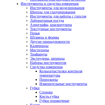
Инструменты и средства измерения
Инструменты для моделирования
Щипцы для глазурирования
Инструменты для работы с гипсом
Лабораторная посуда
Аэрографы, краскопульты
Текстурные инструменты
Перья
Штампы и формы
Другие принадлежности
Калячницы
Мастихины
Трафареты
Экструдеры, шприцы
Наборы инструментов
Средства измерения
Кольца/пастилки контроля
температуры
Пироскопы
Измерительные инструменты
Губки
Спонжи
Кисть-губка
Губки оправочные
Кисти