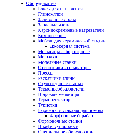
Оборудование
Боксы для напыления
Глиномялки
Заливочные столы
Запасные части
Карбидокремневые нагреватели
Компрессоры
Мебель для керамической студии
Джокерная система
Мельницы лабораторные
Мешалки
Модельные станки
Отстойники - сепараторы
Прессы
Раскатчики глины
Скульптурные станки
Термопреобразователи
Шаровые мельницы
Терморегуляторы
Турнетки
Барабаны и стаканы для помола
Фарфоровые барабаны
Формовочные станки
Шкафы сушильные
Специальное оборудование