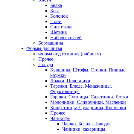
Белка
Коза
Колонок
Пони
Синтетика
Щетина
Наборы кистей
Бормашины
Формы для литья
Форма под отминку (набивку)
Прочее
Посуда
Кувшины, Штофы, Стопки, Пивные
кружки
Ложки, Половники
Тарелки, Блюда, Менажницы,
Фруктовницы
Горшки, Супницы, Салатники, Лотки
Молочники, Сливочники, Масленки
Конфетницы, Сухарницы, Креманки
Прочее
Чай/Кофе
Чашки, Бокалы, Блюдца
Чайники, сахарницы,