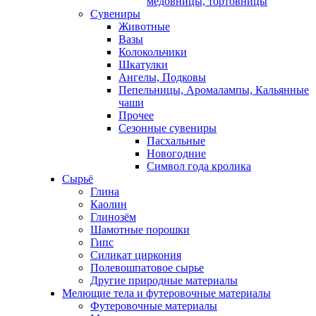
медовницы, тортовницы
Сувениры
Животные
Вазы
Колокольчики
Шкатулки
Ангелы, Подковы
Пепельницы, Аромалампы, Кальянные
чаши
Прочее
Сезонные сувениры
Пасхальные
Новогодние
Символ года кролика
Сырьё
Глина
Каолин
Глинозём
Шамотные порошки
Гипс
Силикат циркония
Полевошпатовое сырье
Другие природные материалы
Мелющие тела и футеровочные материалы
Футеровочные материалы