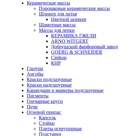
Керамические массы
Порошковые керамические массы
Шликер для литья
Цветной шликер
Шамотные массы
Массы для лепки
КЕРАМИКА ГЖЕЛИ
ARNO WITGERT
Добрушский фарфоровый завод
GOERG & SCHNEIDER
Cinikop
КНР
Глазури
Ангобы
Краски подглазурные
Краски надглазурные
Карандаши и маркеры подглазурные
Пигменты
Гончарные круги
Печи
Огневой припас
Капсель
Стойки
Плиты огнеупорные
Подставки