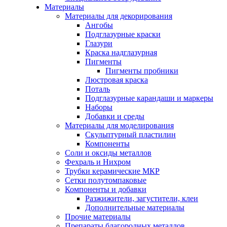
Материалы
Материалы для декорирования
Ангобы
Подглазурные краски
Глазури
Краска надглазурная
Пигменты
Пигменты пробники
Люстровая краска
Поталь
Подглазурные карандаши и маркеры
Наборы
Добавки и среды
Материалы для моделирования
Скульптурный пластилин
Компоненты
Соли и оксиды металлов
Фехраль и Нихром
Трубки керамические МКР
Сетки полутомпаковые
Компоненты и добавки
Разжижители, загустители, клеи
Дополнительные материалы
Прочие материалы
Препараты благородных металлов