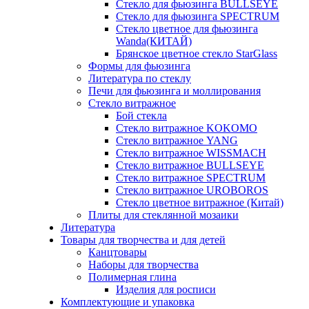
Стекло для фьюзинга BULLSEYE
Стекло для фьюзинга SPECTRUM
Стекло цветное для фьюзинга
Wanda(КИТАЙ)
Брянское цветное стекло StarGlass
Формы для фьюзинга
Литература по стеклу
Печи для фьюзинга и моллирования
Стекло витражное
Бой стекла
Стекло витражное KOKOMO
Стекло витражное YANG
Стекло витражное WISSMACH
Стекло витражное BULLSEYE
Стекло витражное SPECTRUM
Стекло витражное UROBOROS
Стекло цветное витражное (Китай)
Плиты для стеклянной мозаики
Литература
Товары для творчества и для детей
Канцтовары
Наборы для творчества
Полимерная глина
Изделия для росписи
Комплектующие и упаковка