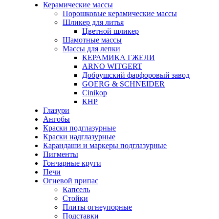
Керамические массы
Порошковые керамические массы
Шликер для литья
Цветной шликер
Шамотные массы
Массы для лепки
КЕРАМИКА ГЖЕЛИ
ARNO WITGERT
Добрушский фарфоровый завод
GOERG & SCHNEIDER
Cinikop
КНР
Глазури
Ангобы
Краски подглазурные
Краски надглазурные
Карандаши и маркеры подглазурные
Пигменты
Гончарные круги
Печи
Огневой припас
Капсель
Стойки
Плиты огнеупорные
Подставки