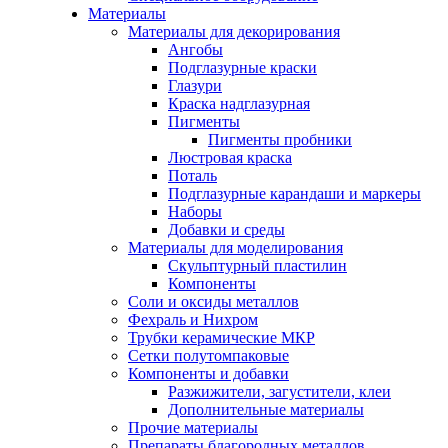
Материалы
Материалы для декорирования
Ангобы
Подглазурные краски
Глазури
Краска надглазурная
Пигменты
Пигменты пробники
Люстровая краска
Поталь
Подглазурные карандаши и маркеры
Наборы
Добавки и среды
Материалы для моделирования
Скульптурный пластилин
Компоненты
Соли и оксиды металлов
Фехраль и Нихром
Трубки керамические МКР
Сетки полутомпаковые
Компоненты и добавки
Разжижители, загустители, клеи
Дополнительные материалы
Прочие материалы
Препараты благородных металлов