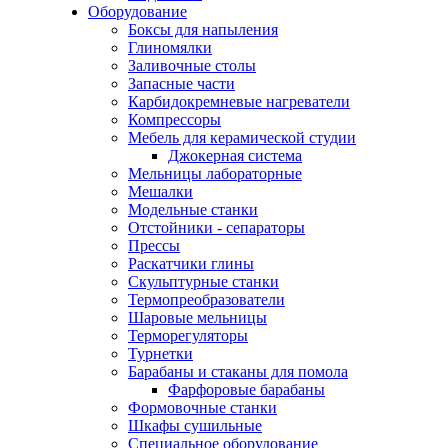
Оборудование
Боксы для напыления
Глиномялки
Заливочные столы
Запасные части
Карбидокремневые нагреватели
Компрессоры
Мебель для керамической студии
Джокерная система
Мельницы лабораторные
Мешалки
Модельные станки
Отстойники - сепараторы
Прессы
Раскатчики глины
Скульптурные станки
Термопреобразователи
Шаровые мельницы
Терморегуляторы
Турнетки
Барабаны и стаканы для помола
Фарфоровые барабаны
Формовочные станки
Шкафы сушильные
Специальное оборудование