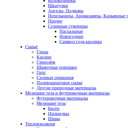
Колокольчики
Шкатулки
Ангелы, Подковы
Пепельницы, Аромалампы, Кальянные 
Прочее
Сезонные сувениры
Пасхальные
Новогодние
Символ года кролика
Сырьё
Глина
Каолин
Глинозём
Шамотные порошки
Гипс
Силикат циркония
Полевошпатовое сырье
Другие природные материалы
Мелющие тела и футеровочные материалы
Футеровочные материалы
Мелющие тела
Бисер
Цилиндры
Шары
Теплоизоляция