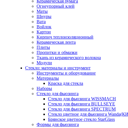
Керамическая бумага
Огнеупорный клей
Маты
Шнуры
Вата
Войлок
Картон
Кирпич теплоизоляционный
Керамическая лента
Плиты
Пропитки и обмазки
Ткань из керамического волокна
Модули
Стекло: материалы и инструмент
Инструменты и оборудование
Материалы
Краска для стекла
Наборы
Стекло для фьюзинга
Стекло для фьюзинга WISSMACH
Стекло для фьюзинга BULLSEYE
Стекло для фьюзинга SPECTRUM
Стекло цветное для фьюзинга Wanda(К
Брянское цветное стекло StarGlass
Формы для фьюзинга