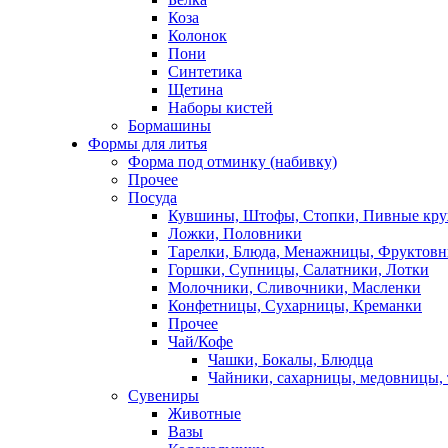
Коза
Колонок
Пони
Синтетика
Щетина
Наборы кистей
Бормашины
Формы для литья
Форма под отминку (набивку)
Прочее
Посуда
Кувшины, Штофы, Стопки, Пивные кр
Ложки, Половники
Тарелки, Блюда, Менажницы, Фруктов
Горшки, Супницы, Салатники, Лотки
Молочники, Сливочники, Масленки
Конфетницы, Сухарницы, Креманки
Прочее
Чай/Кофе
Чашки, Бокалы, Блюдца
Чайники, сахарницы, медовницы,
Сувениры
Животные
Вазы