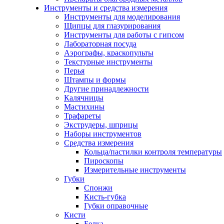
Инструменты и средства измерения
Инструменты для моделирования
Щипцы для глазурирования
Инструменты для работы с гипсом
Лабораторная посуда
Аэрографы, краскопульты
Текстурные инструменты
Перья
Штампы и формы
Другие принадлежности
Калячницы
Мастихины
Трафареты
Экструдеры, шприцы
Наборы инструментов
Средства измерения
Кольца/пастилки контроля температуры
Пироскопы
Измерительные инструменты
Губки
Спонжи
Кисть-губка
Губки оправочные
Кисти
Белка