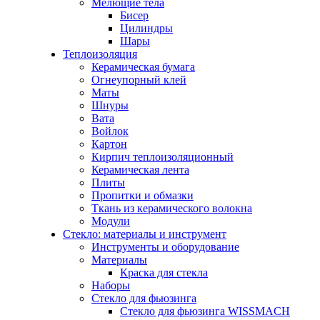
Мелющие тела
Бисер
Цилиндры
Шары
Теплоизоляция
Керамическая бумага
Огнеупорный клей
Маты
Шнуры
Вата
Войлок
Картон
Кирпич теплоизоляционный
Керамическая лента
Плиты
Пропитки и обмазки
Ткань из керамического волокна
Модули
Стекло: материалы и инструмент
Инструменты и оборудование
Материалы
Краска для стекла
Наборы
Стекло для фьюзинга
Стекло для фьюзинга WISSMACH