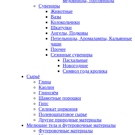
медовницы, тортовницы
Сувениры
Животные
Вазы
Колокольчики
Шкатулки
Ангелы, Подковы
Пепельницы, Аромалампы, Кальянные
чаши
Прочее
Сезонные сувениры
Пасхальные
Новогодние
Символ года кролика
Сырьё
Глина
Каолин
Глинозём
Шамотные порошки
Гипс
Силикат циркония
Полевошпатовое сырье
Другие природные материалы
Мелющие тела и футеровочные материалы
Футеровочные материалы