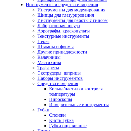
Инструменты и средства измерения
Инструменты для моделирования
Щипцы для глазурирования
Инструменты для работы с гипсом
Лабораторная посуда
Аэрографы, краскопульты
Текстурные инструменты
Перья
Штампы и формы
Другие принадлежности
Калячницы
Мастихины
Трафареты
Экструдеры, шприцы
Наборы инструментов
Средства измерения
Кольца/пастилки контроля
температуры
Пироскопы
Измерительные инструменты
Губки
Спонжи
Кисть-губка
Губки оправочные
Кисти