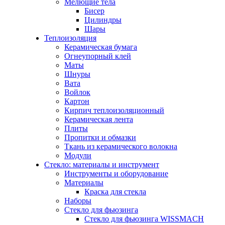
Мелющие тела
Бисер
Цилиндры
Шары
Теплоизоляция
Керамическая бумага
Огнеупорный клей
Маты
Шнуры
Вата
Войлок
Картон
Кирпич теплоизоляционный
Керамическая лента
Плиты
Пропитки и обмазки
Ткань из керамического волокна
Модули
Стекло: материалы и инструмент
Инструменты и оборудование
Материалы
Краска для стекла
Наборы
Стекло для фьюзинга
Стекло для фьюзинга WISSMACH