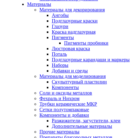
Материалы
Материалы для декорирования
Ангобы
Подглазурные краски
Глазури
Краска надглазурная
Пигменты
Пигменты пробники
Люстровая краска
Поталь
Подглазурные карандаши и маркеры
Наборы
Добавки и среды
Материалы для моделирования
Скульптурный пластилин
Компоненты
Соли и оксиды металлов
Фехраль и Нихром
Трубки керамические МКР
Сетки полутомпаковые
Компоненты и добавки
Разжижители, загустители, клеи
Дополнительные материалы
Прочие материалы
Препараты благородных металлов