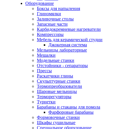
Оборудование
Боксы для напыления
Глиномялки
Заливочные столы
Запасные части
Карбидокремневые нагреватели
Компрессоры
Мебель для керамической студии
Джокерная система
Мельницы лабораторные
Мешалки
Модельные станки
Отстойники - сепараторы
Прессы
Раскатчики глины
Скульптурные станки
Термопреобразователи
Шаровые мельницы
Терморегуляторы
Турнетки
Барабаны и стаканы для помола
Фарфоровые барабаны
Формовочные станки
Шкафы сушильные
Специальное оборудование