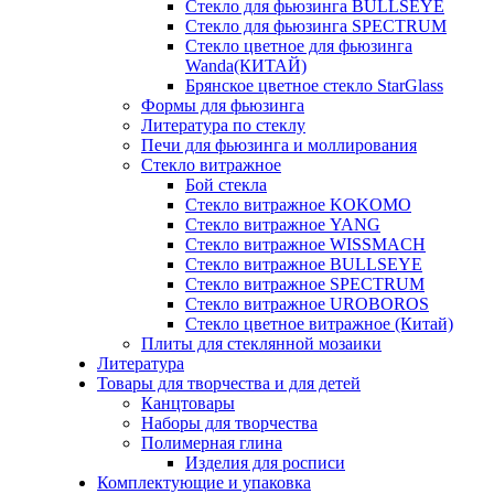
Стекло для фьюзинга BULLSEYE
Стекло для фьюзинга SPECTRUM
Стекло цветное для фьюзинга
Wanda(КИТАЙ)
Брянское цветное стекло StarGlass
Формы для фьюзинга
Литература по стеклу
Печи для фьюзинга и моллирования
Стекло витражное
Бой стекла
Стекло витражное KOKOMO
Стекло витражное YANG
Стекло витражное WISSMACH
Стекло витражное BULLSEYE
Стекло витражное SPECTRUM
Стекло витражное UROBOROS
Стекло цветное витражное (Китай)
Плиты для стеклянной мозаики
Литература
Товары для творчества и для детей
Канцтовары
Наборы для творчества
Полимерная глина
Изделия для росписи
Комплектующие и упаковка