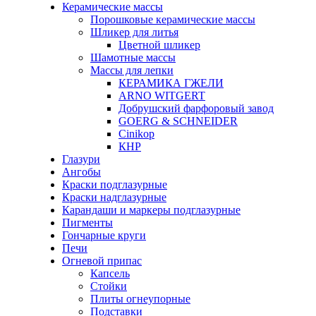
Керамические массы
Порошковые керамические массы
Шликер для литья
Цветной шликер
Шамотные массы
Массы для лепки
КЕРАМИКА ГЖЕЛИ
ARNO WITGERT
Добрушский фарфоровый завод
GOERG & SCHNEIDER
Cinikop
КНР
Глазури
Ангобы
Краски подглазурные
Краски надглазурные
Карандаши и маркеры подглазурные
Пигменты
Гончарные круги
Печи
Огневой припас
Капсель
Стойки
Плиты огнеупорные
Подставки