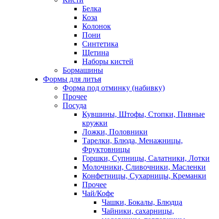
Белка
Коза
Колонок
Пони
Синтетика
Щетина
Наборы кистей
Бормашины
Формы для литья
Форма под отминку (набивку)
Прочее
Посуда
Кувшины, Штофы, Стопки, Пивные
кружки
Ложки, Половники
Тарелки, Блюда, Менажницы,
Фруктовницы
Горшки, Супницы, Салатники, Лотки
Молочники, Сливочники, Масленки
Конфетницы, Сухарницы, Креманки
Прочее
Чай/Кофе
Чашки, Бокалы, Блюдца
Чайники, сахарницы,