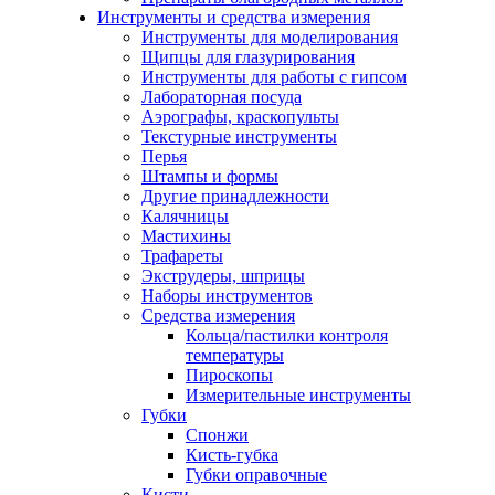
Инструменты и средства измерения
Инструменты для моделирования
Щипцы для глазурирования
Инструменты для работы с гипсом
Лабораторная посуда
Аэрографы, краскопульты
Текстурные инструменты
Перья
Штампы и формы
Другие принадлежности
Калячницы
Мастихины
Трафареты
Экструдеры, шприцы
Наборы инструментов
Средства измерения
Кольца/пастилки контроля
температуры
Пироскопы
Измерительные инструменты
Губки
Спонжи
Кисть-губка
Губки оправочные
Кисти