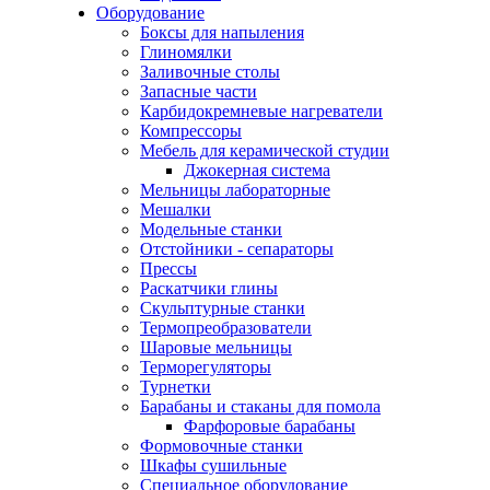
Оборудование
Боксы для напыления
Глиномялки
Заливочные столы
Запасные части
Карбидокремневые нагреватели
Компрессоры
Мебель для керамической студии
Джокерная система
Мельницы лабораторные
Мешалки
Модельные станки
Отстойники - сепараторы
Прессы
Раскатчики глины
Скульптурные станки
Термопреобразователи
Шаровые мельницы
Терморегуляторы
Турнетки
Барабаны и стаканы для помола
Фарфоровые барабаны
Формовочные станки
Шкафы сушильные
Специальное оборудование