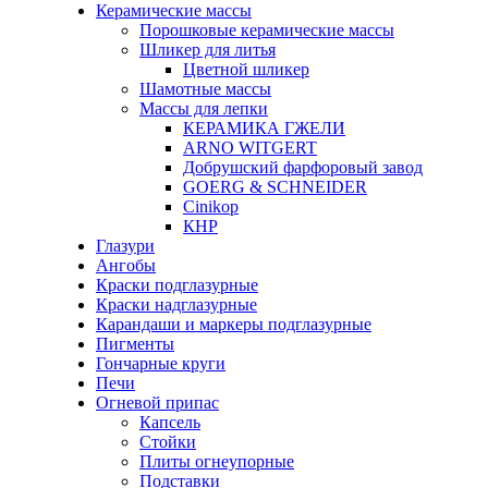
Керамические массы
Порошковые керамические массы
Шликер для литья
Цветной шликер
Шамотные массы
Массы для лепки
КЕРАМИКА ГЖЕЛИ
ARNO WITGERT
Добрушский фарфоровый завод
GOERG & SCHNEIDER
Cinikop
КНР
Глазури
Ангобы
Краски подглазурные
Краски надглазурные
Карандаши и маркеры подглазурные
Пигменты
Гончарные круги
Печи
Огневой припас
Капсель
Стойки
Плиты огнеупорные
Подставки