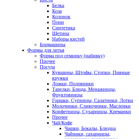
Белка
Коза
Колонок
Пони
Синтетика
Щетина
Наборы кистей
Бормашины
Формы для литья
Форма под отминку (набивку)
Прочее
Посуда
Кувшины, Штофы, Стопки, Пивные
кружки
Ложки, Половники
Тарелки, Блюда, Менажницы,
Фруктовницы
Горшки, Супницы, Салатники, Лотки
Молочники, Сливочники, Масленки
Конфетницы, Сухарницы, Креманки
Прочее
Чай/Кофе
Чашки, Бокалы, Блюдца
Чайники, сахарницы,