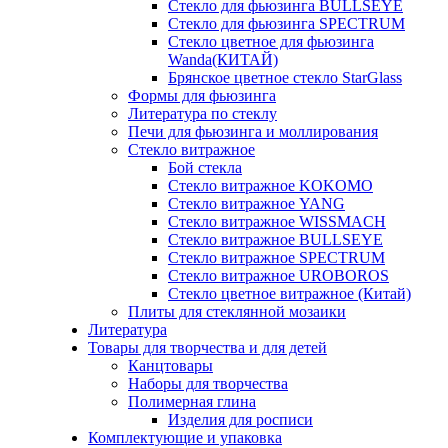
Стекло для фьюзинга BULLSEYE
Стекло для фьюзинга SPECTRUM
Стекло цветное для фьюзинга
Wanda(КИТАЙ)
Брянское цветное стекло StarGlass
Формы для фьюзинга
Литература по стеклу
Печи для фьюзинга и моллирования
Стекло витражное
Бой стекла
Стекло витражное KOKOMO
Стекло витражное YANG
Стекло витражное WISSMACH
Стекло витражное BULLSEYE
Стекло витражное SPECTRUM
Стекло витражное UROBOROS
Стекло цветное витражное (Китай)
Плиты для стеклянной мозаики
Литература
Товары для творчества и для детей
Канцтовары
Наборы для творчества
Полимерная глина
Изделия для росписи
Комплектующие и упаковка