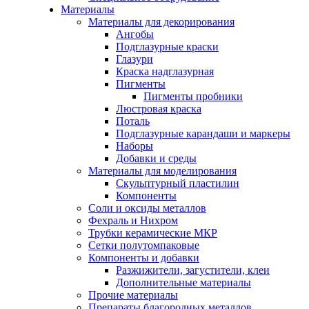
Материалы
Материалы для декорирования
Ангобы
Подглазурные краски
Глазури
Краска надглазурная
Пигменты
Пигменты пробники
Люстровая краска
Поталь
Подглазурные карандаши и маркеры
Наборы
Добавки и среды
Материалы для моделирования
Скульптурный пластилин
Компоненты
Соли и оксиды металлов
Фехраль и Нихром
Трубки керамические МКР
Сетки полутомпаковые
Компоненты и добавки
Разжижители, загустители, клеи
Дополнительные материалы
Прочие материалы
Препараты благородных металлов