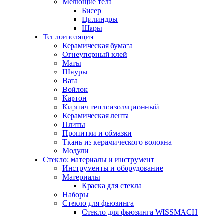
Мелющие тела
Бисер
Цилиндры
Шары
Теплоизоляция
Керамическая бумага
Огнеупорный клей
Маты
Шнуры
Вата
Войлок
Картон
Кирпич теплоизоляционный
Керамическая лента
Плиты
Пропитки и обмазки
Ткань из керамического волокна
Модули
Стекло: материалы и инструмент
Инструменты и оборудование
Материалы
Краска для стекла
Наборы
Стекло для фьюзинга
Стекло для фьюзинга WISSMACH