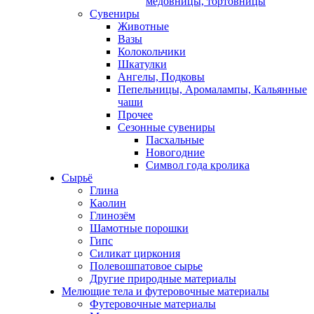
медовницы, тортовницы
Сувениры
Животные
Вазы
Колокольчики
Шкатулки
Ангелы, Подковы
Пепельницы, Аромалампы, Кальянные
чаши
Прочее
Сезонные сувениры
Пасхальные
Новогодние
Символ года кролика
Сырьё
Глина
Каолин
Глинозём
Шамотные порошки
Гипс
Силикат циркония
Полевошпатовое сырье
Другие природные материалы
Мелющие тела и футеровочные материалы
Футеровочные материалы