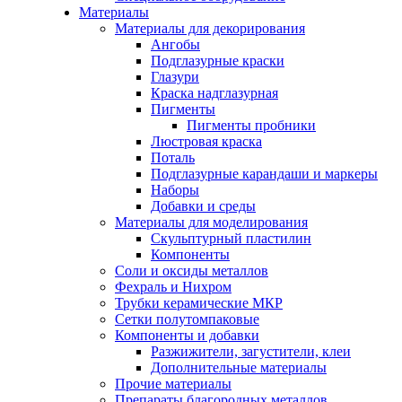
Материалы
Материалы для декорирования
Ангобы
Подглазурные краски
Глазури
Краска надглазурная
Пигменты
Пигменты пробники
Люстровая краска
Поталь
Подглазурные карандаши и маркеры
Наборы
Добавки и среды
Материалы для моделирования
Скульптурный пластилин
Компоненты
Соли и оксиды металлов
Фехраль и Нихром
Трубки керамические МКР
Сетки полутомпаковые
Компоненты и добавки
Разжижители, загустители, клеи
Дополнительные материалы
Прочие материалы
Препараты благородных металлов