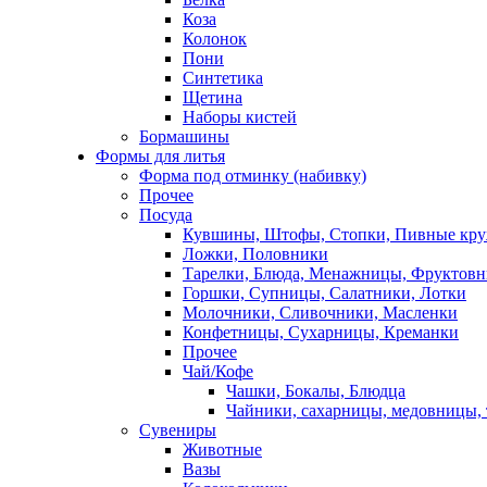
Коза
Колонок
Пони
Синтетика
Щетина
Наборы кистей
Бормашины
Формы для литья
Форма под отминку (набивку)
Прочее
Посуда
Кувшины, Штофы, Стопки, Пивные кр
Ложки, Половники
Тарелки, Блюда, Менажницы, Фруктов
Горшки, Супницы, Салатники, Лотки
Молочники, Сливочники, Масленки
Конфетницы, Сухарницы, Креманки
Прочее
Чай/Кофе
Чашки, Бокалы, Блюдца
Чайники, сахарницы, медовницы,
Сувениры
Животные
Вазы