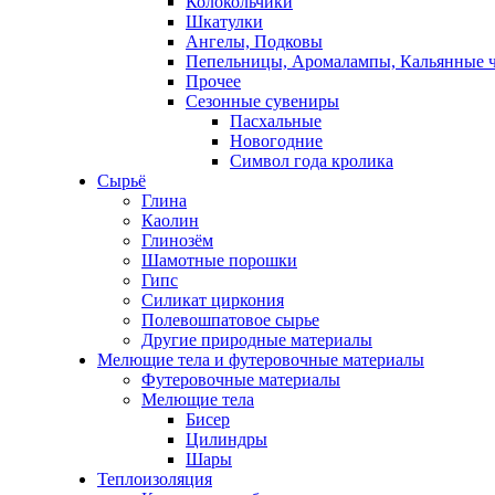
Колокольчики
Шкатулки
Ангелы, Подковы
Пепельницы, Аромалампы, Кальянные 
Прочее
Сезонные сувениры
Пасхальные
Новогодние
Символ года кролика
Сырьё
Глина
Каолин
Глинозём
Шамотные порошки
Гипс
Силикат циркония
Полевошпатовое сырье
Другие природные материалы
Мелющие тела и футеровочные материалы
Футеровочные материалы
Мелющие тела
Бисер
Цилиндры
Шары
Теплоизоляция