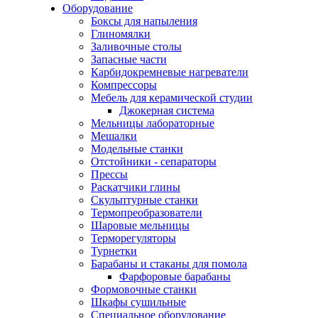
Оборудование
Боксы для напыления
Глиномялки
Заливочные столы
Запасные части
Карбидокремневые нагреватели
Компрессоры
Мебель для керамической студии
Джокерная система
Мельницы лабораторные
Мешалки
Модельные станки
Отстойники - сепараторы
Прессы
Раскатчики глины
Скульптурные станки
Термопреобразователи
Шаровые мельницы
Терморегуляторы
Турнетки
Барабаны и стаканы для помола
Фарфоровые барабаны
Формовочные станки
Шкафы сушильные
Специальное оборудование