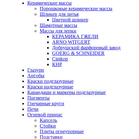
Керамические массы
Порошковые керамические массы
Шликер для литья
Цветной шликер
Шамотные массы
Массы для лепки
КЕРАМИКА ГЖЕЛИ
ARNO WITGERT
Добрушский фарфоровый завод
GOERG & SCHNEIDER
Cinikop
КНР
Глазури
Ангобы
Краски подглазурные
Краски надглазурные
Карандаши и маркеры подглазурные
Пигменты
Гончарные круги
Печи
Огневой припас
Капсель
Стойки
Плиты огнеупорные
Подставки