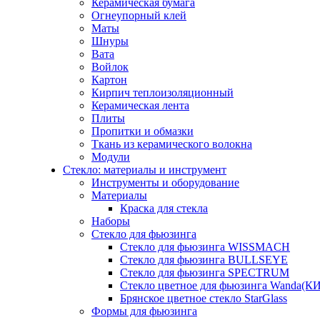
Керамическая бумага
Огнеупорный клей
Маты
Шнуры
Вата
Войлок
Картон
Кирпич теплоизоляционный
Керамическая лента
Плиты
Пропитки и обмазки
Ткань из керамического волокна
Модули
Стекло: материалы и инструмент
Инструменты и оборудование
Материалы
Краска для стекла
Наборы
Стекло для фьюзинга
Стекло для фьюзинга WISSMACH
Стекло для фьюзинга BULLSEYE
Стекло для фьюзинга SPECTRUM
Стекло цветное для фьюзинга Wanda(К
Брянское цветное стекло StarGlass
Формы для фьюзинга