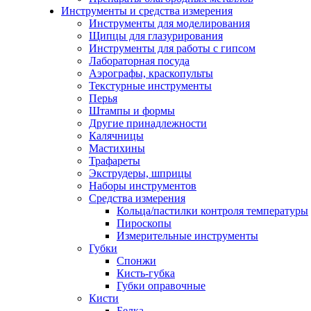
Инструменты и средства измерения
Инструменты для моделирования
Щипцы для глазурирования
Инструменты для работы с гипсом
Лабораторная посуда
Аэрографы, краскопульты
Текстурные инструменты
Перья
Штампы и формы
Другие принадлежности
Калячницы
Мастихины
Трафареты
Экструдеры, шприцы
Наборы инструментов
Средства измерения
Кольца/пастилки контроля температуры
Пироскопы
Измерительные инструменты
Губки
Спонжи
Кисть-губка
Губки оправочные
Кисти
Белка