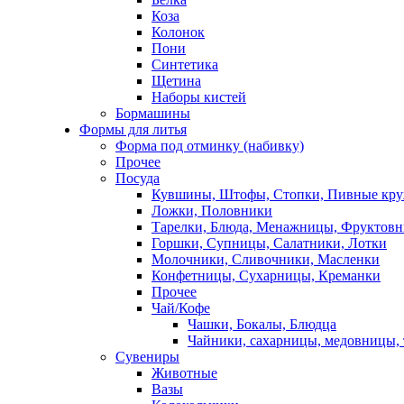
Коза
Колонок
Пони
Синтетика
Щетина
Наборы кистей
Бормашины
Формы для литья
Форма под отминку (набивку)
Прочее
Посуда
Кувшины, Штофы, Стопки, Пивные кр
Ложки, Половники
Тарелки, Блюда, Менажницы, Фруктов
Горшки, Супницы, Салатники, Лотки
Молочники, Сливочники, Масленки
Конфетницы, Сухарницы, Креманки
Прочее
Чай/Кофе
Чашки, Бокалы, Блюдца
Чайники, сахарницы, медовницы,
Сувениры
Животные
Вазы