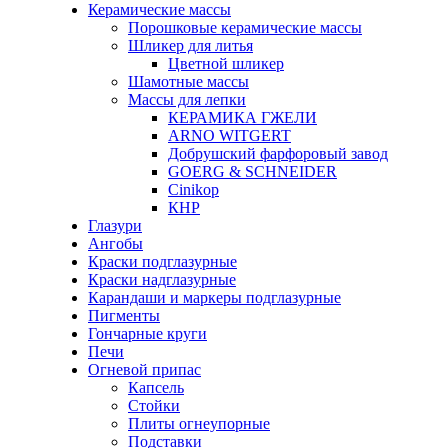
Керамические массы
Порошковые керамические массы
Шликер для литья
Цветной шликер
Шамотные массы
Массы для лепки
КЕРАМИКА ГЖЕЛИ
ARNO WITGERT
Добрушский фарфоровый завод
GOERG & SCHNEIDER
Cinikop
КНР
Глазури
Ангобы
Краски подглазурные
Краски надглазурные
Карандаши и маркеры подглазурные
Пигменты
Гончарные круги
Печи
Огневой припас
Капсель
Стойки
Плиты огнеупорные
Подставки