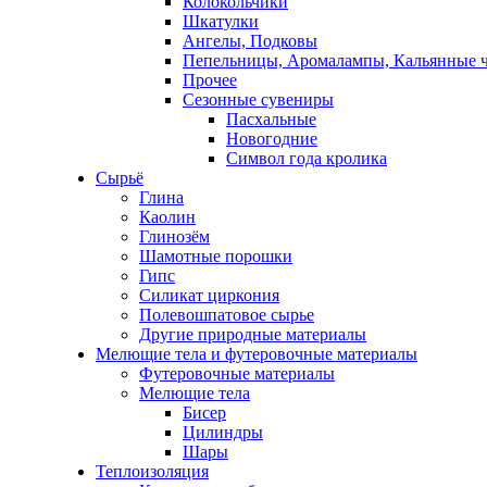
Колокольчики
Шкатулки
Ангелы, Подковы
Пепельницы, Аромалампы, Кальянные 
Прочее
Сезонные сувениры
Пасхальные
Новогодние
Символ года кролика
Сырьё
Глина
Каолин
Глинозём
Шамотные порошки
Гипс
Силикат циркония
Полевошпатовое сырье
Другие природные материалы
Мелющие тела и футеровочные материалы
Футеровочные материалы
Мелющие тела
Бисер
Цилиндры
Шары
Теплоизоляция