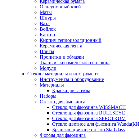
Керамическая бумага
Огнеупорный клей
Маты
Шнуры
Вата
Войлок
Картон
Кирпич теплоизоляционный
Керамическая лента
Плиты
Пропитки и обмазки
Ткань из керамического волокна
Модули
Стекло: материалы и инструмент
Инструменты и оборудование
Материалы
Краска для стекла
Наборы
Стекло для фьюзинга
Стекло для фьюзинга WISSMACH
Стекло для фьюзинга BULLSEYE
Стекло для фьюзинга SPECTRUM
Стекло цветное для фьюзинга Wanda(К
Брянское цветное стекло StarGlass
Формы для фьюзинга