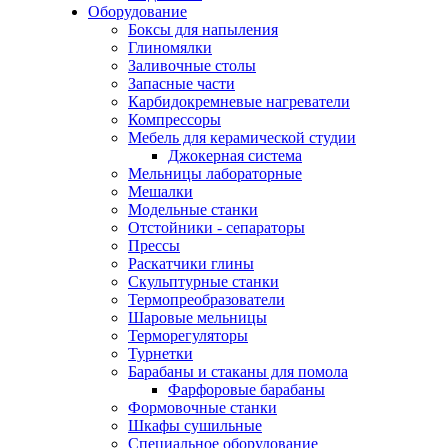
Оборудование
Боксы для напыления
Глиномялки
Заливочные столы
Запасные части
Карбидокремневые нагреватели
Компрессоры
Мебель для керамической студии
Джокерная система
Мельницы лабораторные
Мешалки
Модельные станки
Отстойники - сепараторы
Прессы
Раскатчики глины
Скульптурные станки
Термопреобразователи
Шаровые мельницы
Терморегуляторы
Турнетки
Барабаны и стаканы для помола
Фарфоровые барабаны
Формовочные станки
Шкафы сушильные
Специальное оборудование