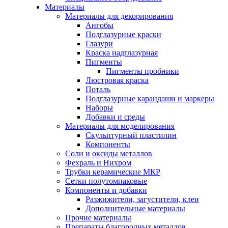
Материалы
Материалы для декорирования
Ангобы
Подглазурные краски
Глазури
Краска надглазурная
Пигменты
Пигменты пробники
Люстровая краска
Поталь
Подглазурные карандаши и маркеры
Наборы
Добавки и среды
Материалы для моделирования
Скульптурный пластилин
Компоненты
Соли и оксиды металлов
Фехраль и Нихром
Трубки керамические МКР
Сетки полутомпаковые
Компоненты и добавки
Разжижители, загустители, клеи
Дополнительные материалы
Прочие материалы
Препараты благородных металлов