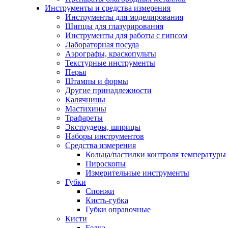
Инструменты и средства измерения
Инструменты для моделирования
Щипцы для глазурирования
Инструменты для работы с гипсом
Лабораторная посуда
Аэрографы, краскопульты
Текстурные инструменты
Перья
Штампы и формы
Другие принадлежности
Калячницы
Мастихины
Трафареты
Экструдеры, шприцы
Наборы инструментов
Средства измерения
Кольца/пастилки контроля температуры
Пироскопы
Измерительные инструменты
Губки
Спонжи
Кисть-губка
Губки оправочные
Кисти
Белка