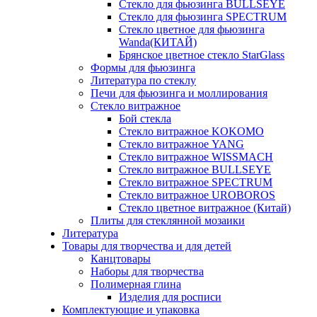
Стекло для фьюзинга BULLSEYE
Стекло для фьюзинга SPECTRUM
Стекло цветное для фьюзинга
Wanda(КИТАЙ)
Брянское цветное стекло StarGlass
Формы для фьюзинга
Литература по стеклу
Печи для фьюзинга и моллирования
Стекло витражное
Бой стекла
Стекло витражное KOKOMO
Стекло витражное YANG
Стекло витражное WISSMACH
Стекло витражное BULLSEYE
Стекло витражное SPECTRUM
Стекло витражное UROBOROS
Стекло цветное витражное (Китай)
Плиты для стеклянной мозаики
Литература
Товары для творчества и для детей
Канцтовары
Наборы для творчества
Полимерная глина
Изделия для росписи
Комплектующие и упаковка