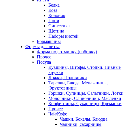
Белка
Коза
Колонок
Пони
Синтетика
Щетина
Наборы кистей
Бормашины
Формы для литья
Форма под отминку (набивку)
Прочее
Посуда
Кувшины, Штофы, Стопки, Пивные
кружки
Ложки, Половники
Тарелки, Блюда, Менажницы,
Фруктовницы
Горшки, Супницы, Салатники, Лотки
Молочники, Сливочники, Масленки
Конфетницы, Сухарницы, Креманки
Прочее
Чай/Кофе
Чашки, Бокалы, Блюдца
Чайники, сахарницы,