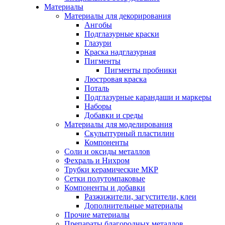
Материалы
Материалы для декорирования
Ангобы
Подглазурные краски
Глазури
Краска надглазурная
Пигменты
Пигменты пробники
Люстровая краска
Поталь
Подглазурные карандаши и маркеры
Наборы
Добавки и среды
Материалы для моделирования
Скульптурный пластилин
Компоненты
Соли и оксиды металлов
Фехраль и Нихром
Трубки керамические МКР
Сетки полутомпаковые
Компоненты и добавки
Разжижители, загустители, клеи
Дополнительные материалы
Прочие материалы
Препараты благородных металлов