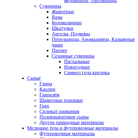
медовницы, тортовницы
Сувениры
Животные
Вазы
Колокольчики
Шкатулки
Ангелы, Подковы
Пепельницы, Аромалампы, Кальянные
чаши
Прочее
Сезонные сувениры
Пасхальные
Новогодние
Символ года кролика
Сырьё
Глина
Каолин
Глинозём
Шамотные порошки
Гипс
Силикат циркония
Полевошпатовое сырье
Другие природные материалы
Мелющие тела и футеровочные материалы
Футеровочные материалы