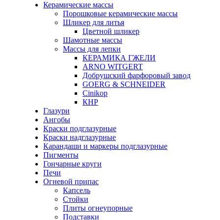
Керамические массы
Порошковые керамические массы
Шликер для литья
Цветной шликер
Шамотные массы
Массы для лепки
КЕРАМИКА ГЖЕЛИ
ARNO WITGERT
Добрушский фарфоровый завод
GOERG & SCHNEIDER
Cinikop
КНР
Глазури
Ангобы
Краски подглазурные
Краски надглазурные
Карандаши и маркеры подглазурные
Пигменты
Гончарные круги
Печи
Огневой припас
Капсель
Стойки
Плиты огнеупорные
Подставки