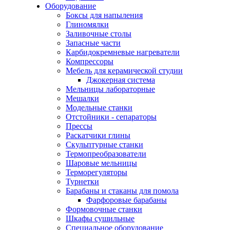
Оборудование
Боксы для напыления
Глиномялки
Заливочные столы
Запасные части
Карбидокремневые нагреватели
Компрессоры
Мебель для керамической студии
Джокерная система
Мельницы лабораторные
Мешалки
Модельные станки
Отстойники - сепараторы
Прессы
Раскатчики глины
Скульптурные станки
Термопреобразователи
Шаровые мельницы
Терморегуляторы
Турнетки
Барабаны и стаканы для помола
Фарфоровые барабаны
Формовочные станки
Шкафы сушильные
Специальное оборудование