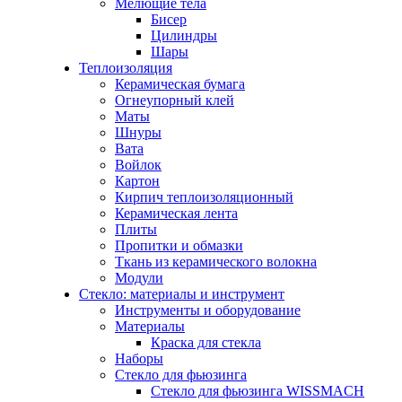
Мелющие тела
Бисер
Цилиндры
Шары
Теплоизоляция
Керамическая бумага
Огнеупорный клей
Маты
Шнуры
Вата
Войлок
Картон
Кирпич теплоизоляционный
Керамическая лента
Плиты
Пропитки и обмазки
Ткань из керамического волокна
Модули
Стекло: материалы и инструмент
Инструменты и оборудование
Материалы
Краска для стекла
Наборы
Стекло для фьюзинга
Стекло для фьюзинга WISSMACH