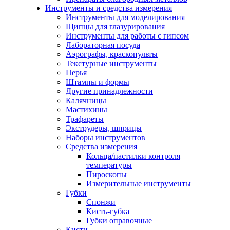
Инструменты и средства измерения
Инструменты для моделирования
Щипцы для глазурирования
Инструменты для работы с гипсом
Лабораторная посуда
Аэрографы, краскопульты
Текстурные инструменты
Перья
Штампы и формы
Другие принадлежности
Калячницы
Мастихины
Трафареты
Экструдеры, шприцы
Наборы инструментов
Средства измерения
Кольца/пастилки контроля
температуры
Пироскопы
Измерительные инструменты
Губки
Спонжи
Кисть-губка
Губки оправочные
Кисти