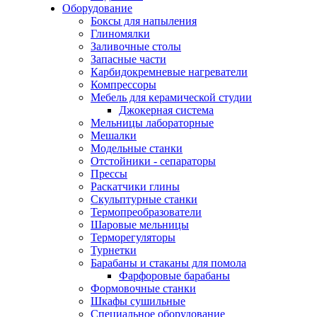
Оборудование
Боксы для напыления
Глиномялки
Заливочные столы
Запасные части
Карбидокремневые нагреватели
Компрессоры
Мебель для керамической студии
Джокерная система
Мельницы лабораторные
Мешалки
Модельные станки
Отстойники - сепараторы
Прессы
Раскатчики глины
Скульптурные станки
Термопреобразователи
Шаровые мельницы
Терморегуляторы
Турнетки
Барабаны и стаканы для помола
Фарфоровые барабаны
Формовочные станки
Шкафы сушильные
Специальное оборудование