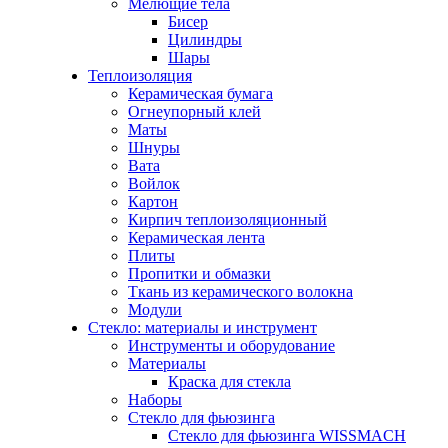
Мелющие тела
Бисер
Цилиндры
Шары
Теплоизоляция
Керамическая бумага
Огнеупорный клей
Маты
Шнуры
Вата
Войлок
Картон
Кирпич теплоизоляционный
Керамическая лента
Плиты
Пропитки и обмазки
Ткань из керамического волокна
Модули
Стекло: материалы и инструмент
Инструменты и оборудование
Материалы
Краска для стекла
Наборы
Стекло для фьюзинга
Стекло для фьюзинга WISSMACH