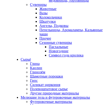
медовницы, тортовницы
Сувениры
Животные
Вазы
Колокольчики
Шкатулки
Ангелы, Подковы
Пепельницы, Аромалампы, Кальянные
чаши
Прочее
Сезонные сувениры
Пасхальные
Новогодние
Символ года кролика
Сырьё
Глина
Каолин
Глинозём
Шамотные порошки
Гипс
Силикат циркония
Полевошпатовое сырье
Другие природные материалы
Мелющие тела и футеровочные материалы
Футеровочные материалы