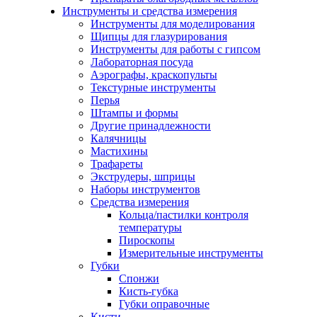
Инструменты и средства измерения
Инструменты для моделирования
Щипцы для глазурирования
Инструменты для работы с гипсом
Лабораторная посуда
Аэрографы, краскопульты
Текстурные инструменты
Перья
Штампы и формы
Другие принадлежности
Калячницы
Мастихины
Трафареты
Экструдеры, шприцы
Наборы инструментов
Средства измерения
Кольца/пастилки контроля
температуры
Пироскопы
Измерительные инструменты
Губки
Спонжи
Кисть-губка
Губки оправочные
Кисти