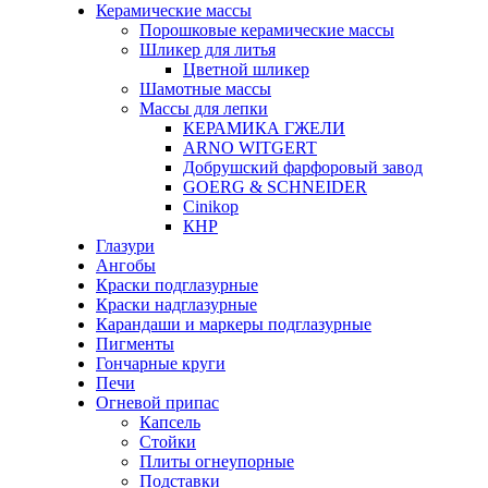
Керамические массы
Порошковые керамические массы
Шликер для литья
Цветной шликер
Шамотные массы
Массы для лепки
КЕРАМИКА ГЖЕЛИ
ARNO WITGERT
Добрушский фарфоровый завод
GOERG & SCHNEIDER
Cinikop
КНР
Глазури
Ангобы
Краски подглазурные
Краски надглазурные
Карандаши и маркеры подглазурные
Пигменты
Гончарные круги
Печи
Огневой припас
Капсель
Стойки
Плиты огнеупорные
Подставки