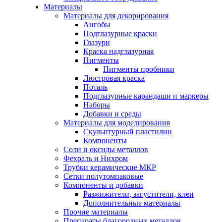
Материалы
Материалы для декорирования
Ангобы
Подглазурные краски
Глазури
Краска надглазурная
Пигменты
Пигменты пробники
Люстровая краска
Поталь
Подглазурные карандаши и маркеры
Наборы
Добавки и среды
Материалы для моделирования
Скульптурный пластилин
Компоненты
Соли и оксиды металлов
Фехраль и Нихром
Трубки керамические МКР
Сетки полутомпаковые
Компоненты и добавки
Разжижители, загустители, клеи
Дополнительные материалы
Прочие материалы
Препараты благородных металлов