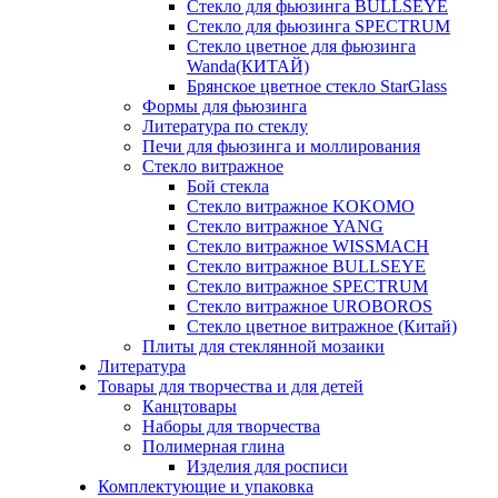
Стекло для фьюзинга BULLSEYE
Стекло для фьюзинга SPECTRUM
Стекло цветное для фьюзинга
Wanda(КИТАЙ)
Брянское цветное стекло StarGlass
Формы для фьюзинга
Литература по стеклу
Печи для фьюзинга и моллирования
Стекло витражное
Бой стекла
Стекло витражное KOKOMO
Стекло витражное YANG
Стекло витражное WISSMACH
Стекло витражное BULLSEYE
Стекло витражное SPECTRUM
Стекло витражное UROBOROS
Стекло цветное витражное (Китай)
Плиты для стеклянной мозаики
Литература
Товары для творчества и для детей
Канцтовары
Наборы для творчества
Полимерная глина
Изделия для росписи
Комплектующие и упаковка