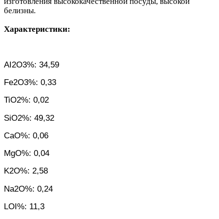
изготовления высококачественной посуды, высокой
белизны.
Характеристики:
AI2O3%: 34,59
Fe2O3%: 0,33
TiO2%: 0,02
SiO2%: 49,32
CaO%: 0,06
MgO%: 0,04
K2O%: 2,58
Na2O%: 0,24
LOI%: 11,3