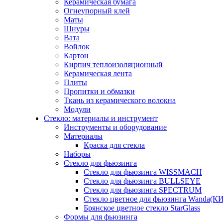
Керамическая бумага
Огнеупорный клей
Маты
Шнуры
Вата
Войлок
Картон
Кирпич теплоизоляционный
Керамическая лента
Плиты
Пропитки и обмазки
Ткань из керамического волокна
Модули
Стекло: материалы и инструмент
Инструменты и оборудование
Материалы
Краска для стекла
Наборы
Стекло для фьюзинга
Стекло для фьюзинга WISSMACH
Стекло для фьюзинга BULLSEYE
Стекло для фьюзинга SPECTRUM
Стекло цветное для фьюзинга Wanda(К
Брянское цветное стекло StarGlass
Формы для фьюзинга