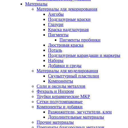
Материалы
Материалы для декорирования
Ангобы
Подглазурные краски
Глазури
Краска надглазурная
Пигменты
Пигменты пробники
Люстровая краска
Поталь
Подглазурные карандаши и маркеры
Наборы
Добавки и среды
Материалы для моделирования
Скульптурный пластилин
Компоненты
Соли и оксиды металлов
Фехраль и Нихром
Трубки керамические МКР
Сетки полутомпаковые
Компоненты и добавки
Разжижители, загустители, клеи
Дополнительные материалы
Прочие материалы
Препараты благородных металлов