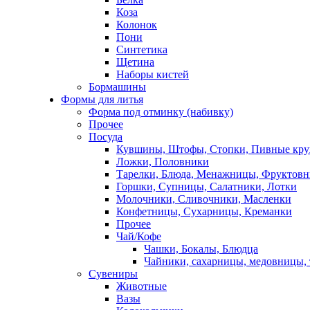
Коза
Колонок
Пони
Синтетика
Щетина
Наборы кистей
Бормашины
Формы для литья
Форма под отминку (набивку)
Прочее
Посуда
Кувшины, Штофы, Стопки, Пивные кр
Ложки, Половники
Тарелки, Блюда, Менажницы, Фруктов
Горшки, Супницы, Салатники, Лотки
Молочники, Сливочники, Масленки
Конфетницы, Сухарницы, Креманки
Прочее
Чай/Кофе
Чашки, Бокалы, Блюдца
Чайники, сахарницы, медовницы,
Сувениры
Животные
Вазы