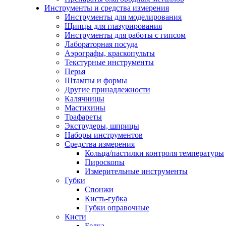
Инструменты и средства измерения
Инструменты для моделирования
Щипцы для глазурирования
Инструменты для работы с гипсом
Лабораторная посуда
Аэрографы, краскопульты
Текстурные инструменты
Перья
Штампы и формы
Другие принадлежности
Калячницы
Мастихины
Трафареты
Экструдеры, шприцы
Наборы инструментов
Средства измерения
Кольца/пастилки контроля температуры
Пироскопы
Измерительные инструменты
Губки
Спонжи
Кисть-губка
Губки оправочные
Кисти
Белка