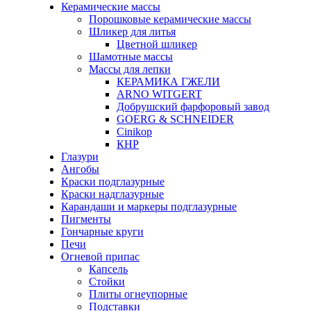
Керамические массы
Порошковые керамические массы
Шликер для литья
Цветной шликер
Шамотные массы
Массы для лепки
КЕРАМИКА ГЖЕЛИ
ARNO WITGERT
Добрушский фарфоровый завод
GOERG & SCHNEIDER
Cinikop
КНР
Глазури
Ангобы
Краски подглазурные
Краски надглазурные
Карандаши и маркеры подглазурные
Пигменты
Гончарные круги
Печи
Огневой припас
Капсель
Стойки
Плиты огнеупорные
Подставки