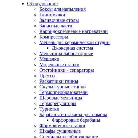
Оборудование
Боксы для напыления
Глиномялки
Заливочные столы
Запасные части
Карбидокремневые нагреватели
Компрессоры
Мебель для керамической студии
Джокерная система
Мельницы лабораторные
Мешалки
Модельные станки
Отстойники - сепараторы
Прессы
Раскатчики глины
Скульптурные станки
Термопреобразователи
Шаровые мельницы
Терморегуляторы
Турнетки
Барабаны и стаканы для помола
Фарфоровые барабаны
Формовочные станки
Шкафы сушильные
Специальное оборудование