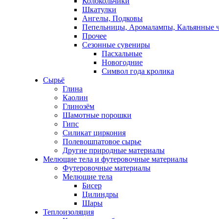
Колокольчики
Шкатулки
Ангелы, Подковы
Пепельницы, Аромалампы, Кальянные 
Прочее
Сезонные сувениры
Пасхальные
Новогодние
Символ года кролика
Сырьё
Глина
Каолин
Глинозём
Шамотные порошки
Гипс
Силикат циркония
Полевошпатовое сырье
Другие природные материалы
Мелющие тела и футеровочные материалы
Футеровочные материалы
Мелющие тела
Бисер
Цилиндры
Шары
Теплоизоляция