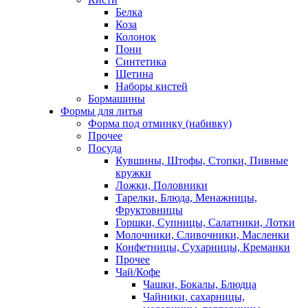
Белка
Коза
Колонок
Пони
Синтетика
Щетина
Наборы кистей
Бормашины
Формы для литья
Форма под отминку (набивку)
Прочее
Посуда
Кувшины, Штофы, Стопки, Пивные
кружки
Ложки, Половники
Тарелки, Блюда, Менажницы,
Фруктовницы
Горшки, Супницы, Салатники, Лотки
Молочники, Сливочники, Масленки
Конфетницы, Сухарницы, Креманки
Прочее
Чай/Кофе
Чашки, Бокалы, Блюдца
Чайники, сахарницы,