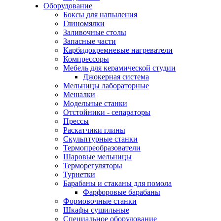
Оборудование
Боксы для напыления
Глиномялки
Заливочные столы
Запасные части
Карбидокремневые нагреватели
Компрессоры
Мебель для керамической студии
Джокерная система
Мельницы лабораторные
Мешалки
Модельные станки
Отстойники - сепараторы
Прессы
Раскатчики глины
Скульптурные станки
Термопреобразователи
Шаровые мельницы
Терморегуляторы
Турнетки
Барабаны и стаканы для помола
Фарфоровые барабаны
Формовочные станки
Шкафы сушильные
Специальное оборудование