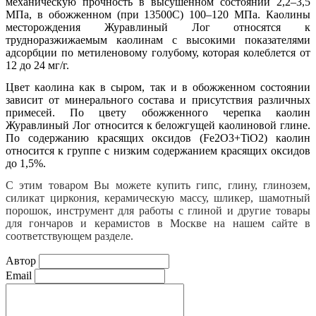
механическую прочность в высушенном состоянии 2,2–3,5
МПа, в обожженном (при 1350
0
С) 100–120 МПа. Каолины
месторождения Журавлиный Лог относятся к
трудноразжижаемым каолинам с высокими показателями
адсорбции по метиленовому голубому, которая колеблется от
12 до 24 мг/г.
Цвет каолина как в сыром, так и в обожженном состоянии
зависит от минерального состава и присутствия различных
примесей. По цвету обожженного черепка каолин
Журавлиный Лог относится к беложгущей каолиновой глине.
По содержанию красящих оксидов (Fe
2
O
3
+TiO
2
) каолин
относится к группе с низким содержанием красящих оксидов
до 1,5%.
С этим товаром Вы можете купить гипс, глину, глинозем,
силикат циркония, керамическую массу, шликер, шамотный
порошок, инструмент для работы с глиной и другие товары
для гончаров и керамистов в Москве на нашем сайте в
соответствующем разделе.
Автор
Email