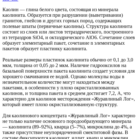
Каолин — глина белого цвета, состоящая из минерала
каолинита. Образуется при разрушении (выветривании)
гранитов, гнейсов и других горных пород, содержащих
полевые шпаты (первичные каолины). Структура каолинита
состоит из слоев или листов тетраэдрического, построенного
из тетраэдров SiO4, и октаэдрического AlO6. Сочетание слоев
образует элементарный пакет, сочетание n элементарных
пакетов образует пластинку каолинита.
Реальные размеры пластинок каолинита обычно от 0,1 до 3,0
мкм, толщина от 0,05 до 2 мкм. Наличие гидрооксилов на
базальной поверхности пакета каолинита создает условия для
хорошего смачивания ее водой. Однако молекулы воды в
незначительном количестве могут находиться между
пакетами, в особенности у плохо окристаллизованных
каолинов, и толщина пакета в среднем достигает 7,2, А, что
характерно для каолинов месторождения «Журавлиный Лог»,
который имеет плохо окристаллизованную структуру.
Для каолинового концентрата «Журавлиный Лог» характерно
не только наличие основного породообразующего минерала
— каолинита (89–92%), кварца (5–7%), микроклина до 4%, а
также присутствие неупорядоченной смектитовой фазы. В
составе фиксируются каолинит, иллит, кварц и микроклин.