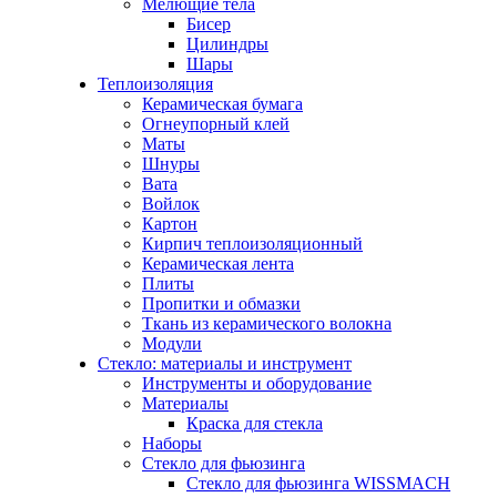
Мелющие тела
Бисер
Цилиндры
Шары
Теплоизоляция
Керамическая бумага
Огнеупорный клей
Маты
Шнуры
Вата
Войлок
Картон
Кирпич теплоизоляционный
Керамическая лента
Плиты
Пропитки и обмазки
Ткань из керамического волокна
Модули
Стекло: материалы и инструмент
Инструменты и оборудование
Материалы
Краска для стекла
Наборы
Стекло для фьюзинга
Стекло для фьюзинга WISSMACH