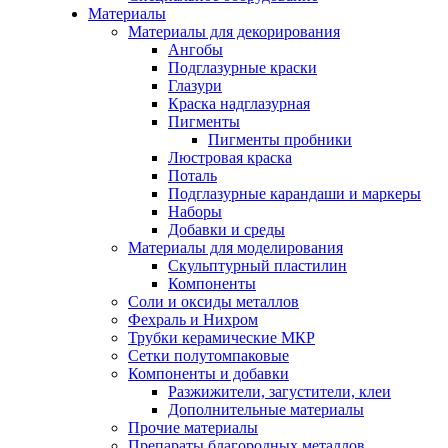
Материалы
Материалы для декорирования
Ангобы
Подглазурные краски
Глазури
Краска надглазурная
Пигменты
Пигменты пробники
Люстровая краска
Поталь
Подглазурные карандаши и маркеры
Наборы
Добавки и среды
Материалы для моделирования
Скульптурный пластилин
Компоненты
Соли и оксиды металлов
Фехраль и Нихром
Трубки керамические МКР
Сетки полутомпаковые
Компоненты и добавки
Разжижители, загустители, клеи
Дополнительные материалы
Прочие материалы
Препараты благородных металлов