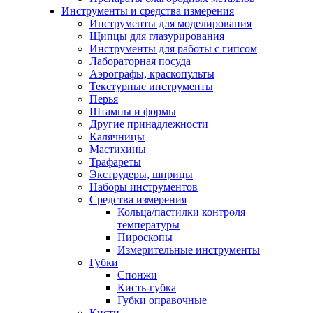
Инструменты и средства измерения
Инструменты для моделирования
Щипцы для глазурирования
Инструменты для работы с гипсом
Лабораторная посуда
Аэрографы, краскопульты
Текстурные инструменты
Перья
Штампы и формы
Другие принадлежности
Калячницы
Мастихины
Трафареты
Экструдеры, шприцы
Наборы инструментов
Средства измерения
Кольца/пастилки контроля
температуры
Пироскопы
Измерительные инструменты
Губки
Спонжи
Кисть-губка
Губки оправочные
Кисти