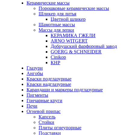
Керамические массы
Порошковые керамические массы
Шликер для литья
Цветной шликер
Шамотные массы
Массы для лепки
КЕРАМИКА ГЖЕЛИ
ARNO WITGERT
Добрушский фарфоровый завод
GOERG & SCHNEIDER
Cinikop
КНР
Глазури
Ангобы
Краски подглазурные
Краски надглазурные
Карандаши и маркеры подглазурные
Пигменты
Гончарные круги
Печи
Огневой припас
Капсель
Стойки
Плиты огнеупорные
Подставки