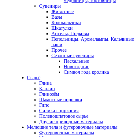
медовницы, тортовницы
Сувениры
Животные
Вазы
Колокольчики
Шкатулки
Ангелы, Подковы
Пепельницы, Аромалампы, Кальянные
чаши
Прочее
Сезонные сувениры
Пасхальные
Новогодние
Символ года кролика
Сырьё
Глина
Каолин
Глинозём
Шамотные порошки
Гипс
Силикат циркония
Полевошпатовое сырье
Другие природные материалы
Мелющие тела и футеровочные материалы
Футеровочные материалы