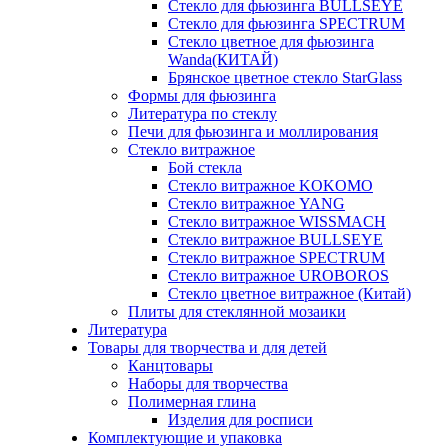
Стекло для фьюзинга BULLSEYE
Стекло для фьюзинга SPECTRUM
Стекло цветное для фьюзинга
Wanda(КИТАЙ)
Брянское цветное стекло StarGlass
Формы для фьюзинга
Литература по стеклу
Печи для фьюзинга и моллирования
Стекло витражное
Бой стекла
Стекло витражное KOKOMO
Стекло витражное YANG
Стекло витражное WISSMACH
Стекло витражное BULLSEYE
Стекло витражное SPECTRUM
Стекло витражное UROBOROS
Стекло цветное витражное (Китай)
Плиты для стеклянной мозаики
Литература
Товары для творчества и для детей
Канцтовары
Наборы для творчества
Полимерная глина
Изделия для росписи
Комплектующие и упаковка