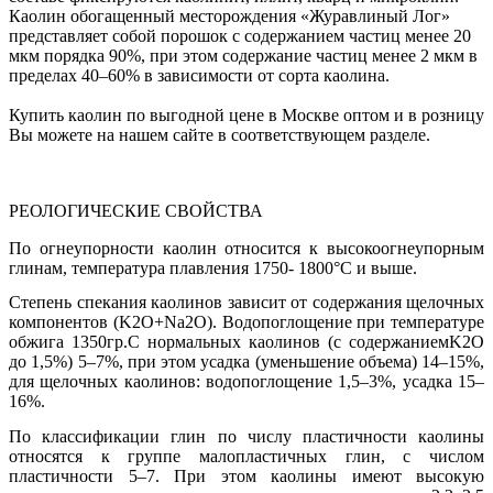
Каолин обогащенный месторождения «Журавлиный Лог»
представляет собой порошок с содержанием частиц менее 20
мкм порядка 90%, при этом содержание частиц менее 2 мкм в
пределах 40–60% в зависимости от сорта каолина.
Купить каолин по выгодной цене в Москве оптом и в розницу
Вы можете на нашем сайте в соответствующем разделе.
РЕОЛОГИЧЕСКИЕ СВОЙСТВА
По огнеупорности каолин относится к высокоогнеупорным
глинам, температура плавления 1750- 1800°С и выше.
Степень спекания каолинов зависит от содержания щелочных
компонентов (K
2
O+Na
2
O). Водопоглощение при температуре
обжига 1350
гр.С нормальных каолинов (с содержаниемK
2
O
до 1,5%) 5–7%, при этом усадка (уменьшение объема) 14–15%,
для щелочных каолинов: водопоглощение 1,5–3%, усадка 15–
16%.
По классификации глин по числу пластичности каолины
относятся к группе малопластичных глин, с числом
пластичности 5–7. При этом каолины имеют высокую