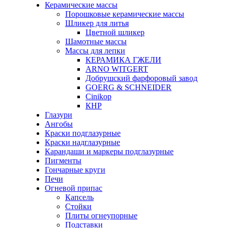
Керамические массы
Порошковые керамические массы
Шликер для литья
Цветной шликер
Шамотные массы
Массы для лепки
КЕРАМИКА ГЖЕЛИ
ARNO WITGERT
Добрушский фарфоровый завод
GOERG & SCHNEIDER
Cinikop
КНР
Глазури
Ангобы
Краски подглазурные
Краски надглазурные
Карандаши и маркеры подглазурные
Пигменты
Гончарные круги
Печи
Огневой припас
Капсель
Стойки
Плиты огнеупорные
Подставки