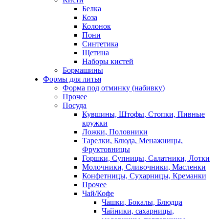
Белка
Коза
Колонок
Пони
Синтетика
Щетина
Наборы кистей
Бормашины
Формы для литья
Форма под отминку (набивку)
Прочее
Посуда
Кувшины, Штофы, Стопки, Пивные
кружки
Ложки, Половники
Тарелки, Блюда, Менажницы,
Фруктовницы
Горшки, Супницы, Салатники, Лотки
Молочники, Сливочники, Масленки
Конфетницы, Сухарницы, Креманки
Прочее
Чай/Кофе
Чашки, Бокалы, Блюдца
Чайники, сахарницы,