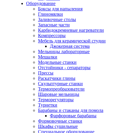
Оборудование
Боксы для напыления
Глиномялки
Заливочные столы
Запасные части
Карбидокремневые нагреватели
Компрессоры
Мебель для керамической студии
Джокерная система
Мельницы лабораторные
Мешалки
Модельные станки
Отстойники - сепараторы
Прессы
Раскатчики глины
Скульптурные станки
Термопреобразователи
Шаровые мельницы
Терморегуляторы
Турнетки
Барабаны и стаканы для помола
Фарфоровые барабаны
Формовочные станки
Шкафы сушильные
Специальное оборудование