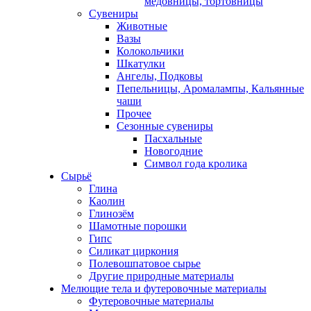
медовницы, тортовницы
Сувениры
Животные
Вазы
Колокольчики
Шкатулки
Ангелы, Подковы
Пепельницы, Аромалампы, Кальянные
чаши
Прочее
Сезонные сувениры
Пасхальные
Новогодние
Символ года кролика
Сырьё
Глина
Каолин
Глинозём
Шамотные порошки
Гипс
Силикат циркония
Полевошпатовое сырье
Другие природные материалы
Мелющие тела и футеровочные материалы
Футеровочные материалы