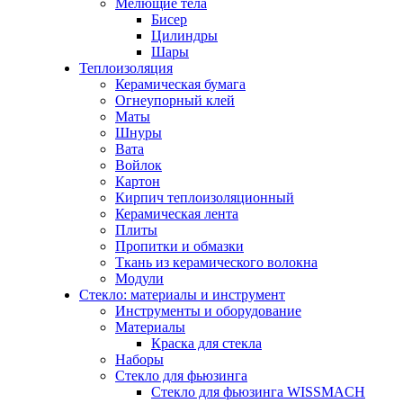
Мелющие тела
Бисер
Цилиндры
Шары
Теплоизоляция
Керамическая бумага
Огнеупорный клей
Маты
Шнуры
Вата
Войлок
Картон
Кирпич теплоизоляционный
Керамическая лента
Плиты
Пропитки и обмазки
Ткань из керамического волокна
Модули
Стекло: материалы и инструмент
Инструменты и оборудование
Материалы
Краска для стекла
Наборы
Стекло для фьюзинга
Стекло для фьюзинга WISSMACH