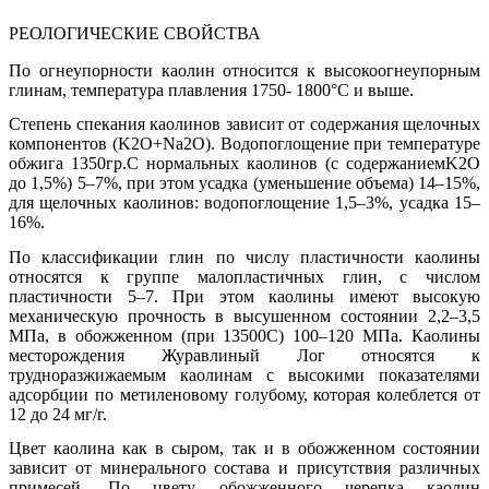
РЕОЛОГИЧЕСКИЕ СВОЙСТВА
По огнеупорности каолин относится к высокоогнеупорным
глинам, температура плавления 1750- 1800°С и выше.
Степень спекания каолинов зависит от содержания щелочных
компонентов (K
2
O+Na
2
O). Водопоглощение при температуре
обжига 1350
гр.С нормальных каолинов (с содержаниемK
2
O
до 1,5%) 5–7%, при этом усадка (уменьшение объема) 14–15%,
для щелочных каолинов: водопоглощение 1,5–3%, усадка 15–
16%.
По классификации глин по числу пластичности каолины
относятся к группе малопластичных глин, с числом
пластичности 5–7. При этом каолины имеют высокую
механическую прочность в высушенном состоянии 2,2–3,5
МПа, в обожженном (при 1350
0
С) 100–120 МПа. Каолины
месторождения Журавлиный Лог относятся к
трудноразжижаемым каолинам с высокими показателями
адсорбции по метиленовому голубому, которая колеблется от
12 до 24 мг/г.
Цвет каолина как в сыром, так и в обожженном состоянии
зависит от минерального состава и присутствия различных
примесей. По цвету обожженного черепка каолин