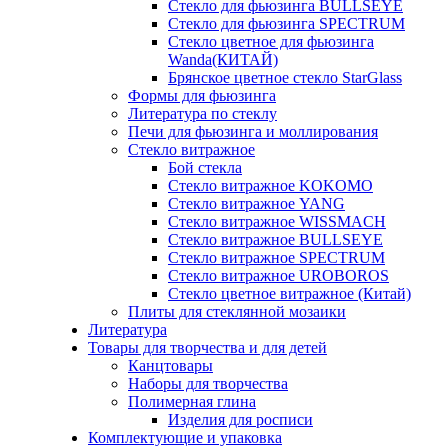
Стекло для фьюзинга BULLSEYE
Стекло для фьюзинга SPECTRUM
Стекло цветное для фьюзинга
Wanda(КИТАЙ)
Брянское цветное стекло StarGlass
Формы для фьюзинга
Литература по стеклу
Печи для фьюзинга и моллирования
Стекло витражное
Бой стекла
Стекло витражное KOKOMO
Стекло витражное YANG
Стекло витражное WISSMACH
Стекло витражное BULLSEYE
Стекло витражное SPECTRUM
Стекло витражное UROBOROS
Стекло цветное витражное (Китай)
Плиты для стеклянной мозаики
Литература
Товары для творчества и для детей
Канцтовары
Наборы для творчества
Полимерная глина
Изделия для росписи
Комплектующие и упаковка