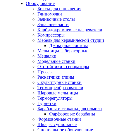
Оборудование
Боксы для напыления
Глиномялки
Заливочные столы
Запасные части
Карбидокремневые нагреватели
Компрессоры
Мебель для керамической студии
Джокерная система
Мельницы лабораторные
Мешалки
Модельные станки
Отстойники - сепараторы
Прессы
Раскатчики глины
Скульптурные станки
Термопреобразователи
Шаровые мельницы
Терморегуляторы
Турнетки
Барабаны и стаканы для помола
Фарфоровые барабаны
Формовочные станки
Шкафы сушильные
Специальное оборудование