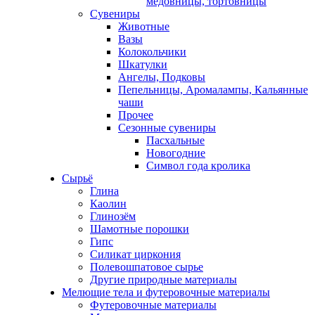
медовницы, тортовницы
Сувениры
Животные
Вазы
Колокольчики
Шкатулки
Ангелы, Подковы
Пепельницы, Аромалампы, Кальянные
чаши
Прочее
Сезонные сувениры
Пасхальные
Новогодние
Символ года кролика
Сырьё
Глина
Каолин
Глинозём
Шамотные порошки
Гипс
Силикат циркония
Полевошпатовое сырье
Другие природные материалы
Мелющие тела и футеровочные материалы
Футеровочные материалы