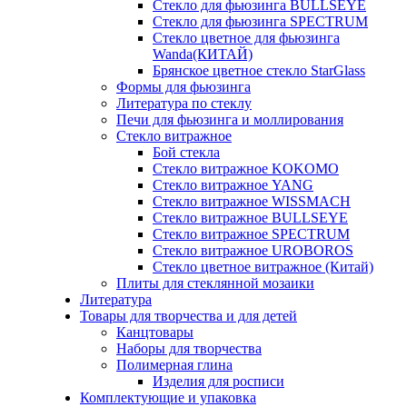
Стекло для фьюзинга BULLSEYE
Стекло для фьюзинга SPECTRUM
Стекло цветное для фьюзинга
Wanda(КИТАЙ)
Брянское цветное стекло StarGlass
Формы для фьюзинга
Литература по стеклу
Печи для фьюзинга и моллирования
Стекло витражное
Бой стекла
Стекло витражное KOKOMO
Стекло витражное YANG
Стекло витражное WISSMACH
Стекло витражное BULLSEYE
Стекло витражное SPECTRUM
Стекло витражное UROBOROS
Стекло цветное витражное (Китай)
Плиты для стеклянной мозаики
Литература
Товары для творчества и для детей
Канцтовары
Наборы для творчества
Полимерная глина
Изделия для росписи
Комплектующие и упаковка