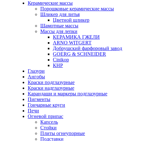
Керамические массы
Порошковые керамические массы
Шликер для литья
Цветной шликер
Шамотные массы
Массы для лепки
КЕРАМИКА ГЖЕЛИ
ARNO WITGERT
Добрушский фарфоровый завод
GOERG & SCHNEIDER
Cinikop
КНР
Глазури
Ангобы
Краски подглазурные
Краски надглазурные
Карандаши и маркеры подглазурные
Пигменты
Гончарные круги
Печи
Огневой припас
Капсель
Стойки
Плиты огнеупорные
Подставки