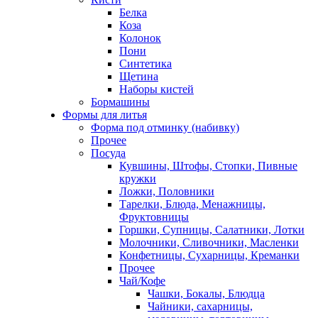
Белка
Коза
Колонок
Пони
Синтетика
Щетина
Наборы кистей
Бормашины
Формы для литья
Форма под отминку (набивку)
Прочее
Посуда
Кувшины, Штофы, Стопки, Пивные
кружки
Ложки, Половники
Тарелки, Блюда, Менажницы,
Фруктовницы
Горшки, Супницы, Салатники, Лотки
Молочники, Сливочники, Масленки
Конфетницы, Сухарницы, Креманки
Прочее
Чай/Кофе
Чашки, Бокалы, Блюдца
Чайники, сахарницы,