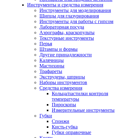
Инструменты и средства измерения
Инструменты для моделирования
Щипцы для глазурирования
Инструменты для работы с гипсом
Лабораторная посуда
Аэрографы, краскопульты
Текстурные инструменты
Перья
Штампы и формы
Другие принадлежности
Калячницы
Мастихины
Трафареты
Экструдеры, шприцы
Наборы инструментов
Средства измерения
Кольца/пастилки контроля
температуры
Пироскопы
Измерительные инструменты
Губки
Спонжи
Кисть-губка
Губки оправочные
Кисти