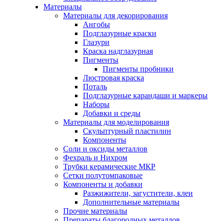
Материалы
Материалы для декорирования
Ангобы
Подглазурные краски
Глазури
Краска надглазурная
Пигменты
Пигменты пробники
Люстровая краска
Поталь
Подглазурные карандаши и маркеры
Наборы
Добавки и среды
Материалы для моделирования
Скульптурный пластилин
Компоненты
Соли и оксиды металлов
Фехраль и Нихром
Трубки керамические МКР
Сетки полутомпаковые
Компоненты и добавки
Разжижители, загустители, клеи
Дополнительные материалы
Прочие материалы
Препараты благородных металлов