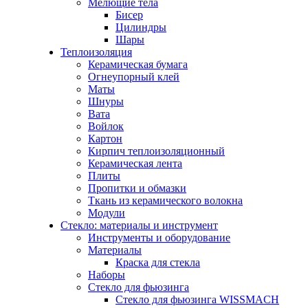
Мелющие тела
Бисер
Цилиндры
Шары
Теплоизоляция
Керамическая бумага
Огнеупорный клей
Маты
Шнуры
Вата
Войлок
Картон
Кирпич теплоизоляционный
Керамическая лента
Плиты
Пропитки и обмазки
Ткань из керамического волокна
Модули
Стекло: материалы и инструмент
Инструменты и оборудование
Материалы
Краска для стекла
Наборы
Стекло для фьюзинга
Стекло для фьюзинга WISSMACH