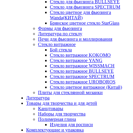
Стекло для фьюзинга BULLSEYE
Стекло для фьюзинга SPECTRUM
Стекло цветное для фьюзинга
Wanda(КИТАЙ)
Брянское цветное стекло StarGlass
Формы для фьюзинга
Литература по стеклу
Печи для фьюзинга и моллирования
Стекло витражное
Бой стекла
Стекло витражное KOKOMO
Стекло витражное YANG
Стекло витражное WISSMACH
Стекло витражное BULLSEYE
Стекло витражное SPECTRUM
Стекло витражное UROBOROS
Стекло цветное витражное (Китай)
Плиты для стеклянной мозаики
Литература
Товары для творчества и для детей
Канцтовары
Наборы для творчества
Полимерная глина
Изделия для росписи
Комплектующие и упаковка