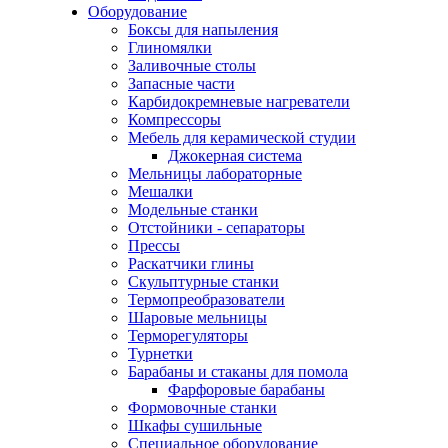
Оборудование
Боксы для напыления
Глиномялки
Заливочные столы
Запасные части
Карбидокремневые нагреватели
Компрессоры
Мебель для керамической студии
Джокерная система
Мельницы лабораторные
Мешалки
Модельные станки
Отстойники - сепараторы
Прессы
Раскатчики глины
Скульптурные станки
Термопреобразователи
Шаровые мельницы
Терморегуляторы
Турнетки
Барабаны и стаканы для помола
Фарфоровые барабаны
Формовочные станки
Шкафы сушильные
Специальное оборудование