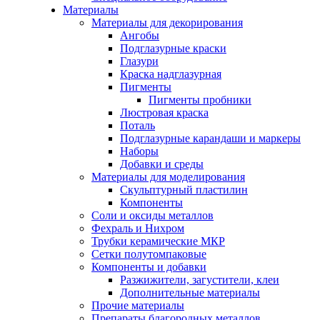
Материалы
Материалы для декорирования
Ангобы
Подглазурные краски
Глазури
Краска надглазурная
Пигменты
Пигменты пробники
Люстровая краска
Поталь
Подглазурные карандаши и маркеры
Наборы
Добавки и среды
Материалы для моделирования
Скульптурный пластилин
Компоненты
Соли и оксиды металлов
Фехраль и Нихром
Трубки керамические МКР
Сетки полутомпаковые
Компоненты и добавки
Разжижители, загустители, клеи
Дополнительные материалы
Прочие материалы
Препараты благородных металлов