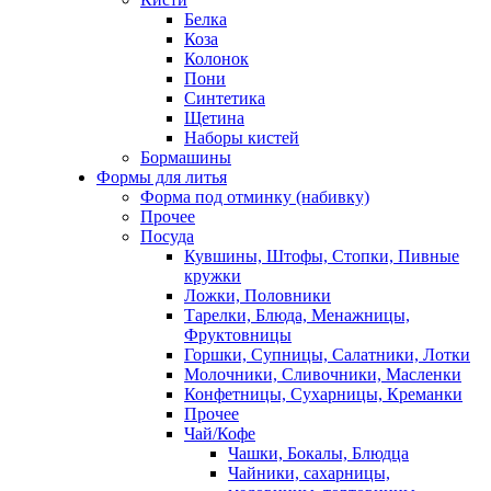
Белка
Коза
Колонок
Пони
Синтетика
Щетина
Наборы кистей
Бормашины
Формы для литья
Форма под отминку (набивку)
Прочее
Посуда
Кувшины, Штофы, Стопки, Пивные
кружки
Ложки, Половники
Тарелки, Блюда, Менажницы,
Фруктовницы
Горшки, Супницы, Салатники, Лотки
Молочники, Сливочники, Масленки
Конфетницы, Сухарницы, Креманки
Прочее
Чай/Кофе
Чашки, Бокалы, Блюдца
Чайники, сахарницы,