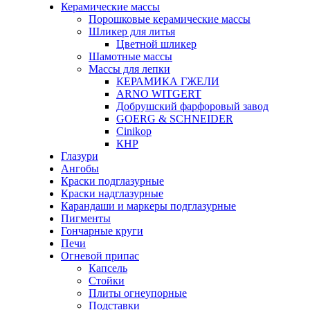
Керамические массы
Порошковые керамические массы
Шликер для литья
Цветной шликер
Шамотные массы
Массы для лепки
КЕРАМИКА ГЖЕЛИ
ARNO WITGERT
Добрушский фарфоровый завод
GOERG & SCHNEIDER
Cinikop
КНР
Глазури
Ангобы
Краски подглазурные
Краски надглазурные
Карандаши и маркеры подглазурные
Пигменты
Гончарные круги
Печи
Огневой припас
Капсель
Стойки
Плиты огнеупорные
Подставки