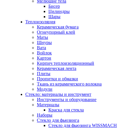
Мелющие тела
Бисер
Цилиндры
Шары
Теплоизоляция
Керамическая бумага
Огнеупорный клей
Маты
Шнуры
Вата
Войлок
Картон
Кирпич теплоизоляционный
Керамическая лента
Плиты
Пропитки и обмазки
Ткань из керамического волокна
Модули
Стекло: материалы и инструмент
Инструменты и оборудование
Материалы
Краска для стекла
Наборы
Стекло для фьюзинга
Стекло для фьюзинга WISSMACH