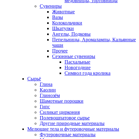
медовницы, тортовницы
Сувениры
Животные
Вазы
Колокольчики
Шкатулки
Ангелы, Подковы
Пепельницы, Аромалампы, Кальянные
чаши
Прочее
Сезонные сувениры
Пасхальные
Новогодние
Символ года кролика
Сырьё
Глина
Каолин
Глинозём
Шамотные порошки
Гипс
Силикат циркония
Полевошпатовое сырье
Другие природные материалы
Мелющие тела и футеровочные материалы
Футеровочные материалы