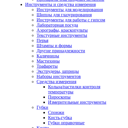
Инструменты и средства измерения
Инструменты для моделирования
Щипцы для глазурирования
Инструменты для работы с гипсом
Лабораторная посуда
Аэрографы, краскопульты
Текстурные инструменты
Перья
Штампы и формы
Другие принадлежности
Калячницы
Мастихины
Трафареты
Экструдеры, шприцы
Наборы инструментов
Средства измерения
Кольца/пастилки контроля
температуры
Пироскопы
Измерительные инструменты
Губки
Спонжи
Кисть-губка
Губки оправочные
Кисти