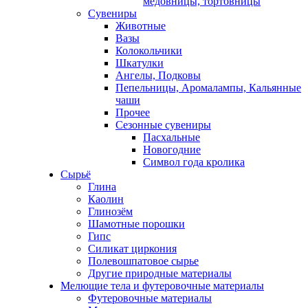
медовницы, тортовницы
Сувениры
Животные
Вазы
Колокольчики
Шкатулки
Ангелы, Подковы
Пепельницы, Аромалампы, Кальянные
чаши
Прочее
Сезонные сувениры
Пасхальные
Новогодние
Символ года кролика
Сырьё
Глина
Каолин
Глинозём
Шамотные порошки
Гипс
Силикат циркония
Полевошпатовое сырье
Другие природные материалы
Мелющие тела и футеровочные материалы
Футеровочные материалы