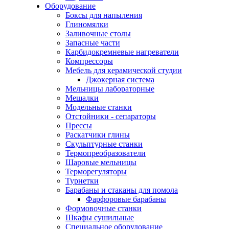
Оборудование
Боксы для напыления
Глиномялки
Заливочные столы
Запасные части
Карбидокремневые нагреватели
Компрессоры
Мебель для керамической студии
Джокерная система
Мельницы лабораторные
Мешалки
Модельные станки
Отстойники - сепараторы
Прессы
Раскатчики глины
Скульптурные станки
Термопреобразователи
Шаровые мельницы
Терморегуляторы
Турнетки
Барабаны и стаканы для помола
Фарфоровые барабаны
Формовочные станки
Шкафы сушильные
Специальное оборудование