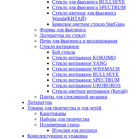
Стекло для фьюзинга BULLSEYE
Стекло для фьюзинга SPECTRUM
Стекло цветное для фьюзинга
Wanda(КИТАЙ)
Брянское цветное стекло StarGlass
Формы для фьюзинга
Литература по стеклу
Печи для фьюзинга и моллирования
Стекло витражное
Бой стекла
Стекло витражное KOKOMO
Стекло витражное YANG
Стекло витражное WISSMACH
Стекло витражное BULLSEYE
Стекло витражное SPECTRUM
Стекло витражное UROBOROS
Стекло цветное витражное (Китай)
Плиты для стеклянной мозаики
Литература
Товары для творчества и для детей
Канцтовары
Наборы для творчества
Полимерная глина
Изделия для росписи
Комплектующие и упаковка