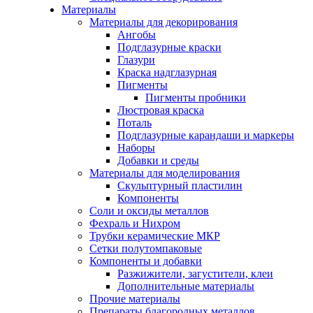
Материалы
Материалы для декорирования
Ангобы
Подглазурные краски
Глазури
Краска надглазурная
Пигменты
Пигменты пробники
Люстровая краска
Поталь
Подглазурные карандаши и маркеры
Наборы
Добавки и среды
Материалы для моделирования
Скульптурный пластилин
Компоненты
Соли и оксиды металлов
Фехраль и Нихром
Трубки керамические МКР
Сетки полутомпаковые
Компоненты и добавки
Разжижители, загустители, клеи
Дополнительные материалы
Прочие материалы
Препараты благородных металлов