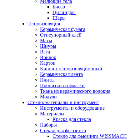
Мелющие тела
Бисер
Цилиндры
Шары
Теплоизоляция
Керамическая бумага
Огнеупорный клей
Маты
Шнуры
Вата
Войлок
Картон
Кирпич теплоизоляционный
Керамическая лента
Плиты
Пропитки и обмазки
Ткань из керамического волокна
Модули
Стекло: материалы и инструмент
Инструменты и оборудование
Материалы
Краска для стекла
Наборы
Стекло для фьюзинга
Стекло для фьюзинга WISSMACH