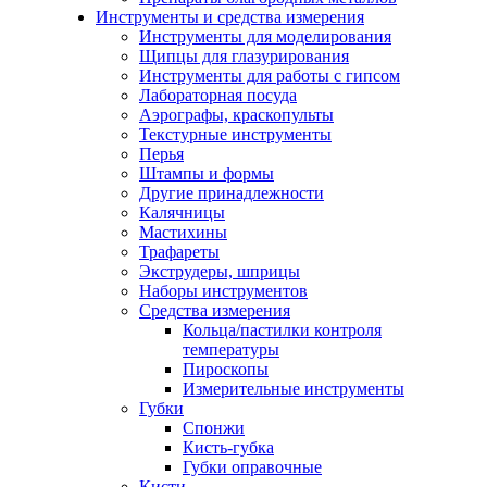
Инструменты и средства измерения
Инструменты для моделирования
Щипцы для глазурирования
Инструменты для работы с гипсом
Лабораторная посуда
Аэрографы, краскопульты
Текстурные инструменты
Перья
Штампы и формы
Другие принадлежности
Калячницы
Мастихины
Трафареты
Экструдеры, шприцы
Наборы инструментов
Средства измерения
Кольца/пастилки контроля
температуры
Пироскопы
Измерительные инструменты
Губки
Спонжи
Кисть-губка
Губки оправочные
Кисти