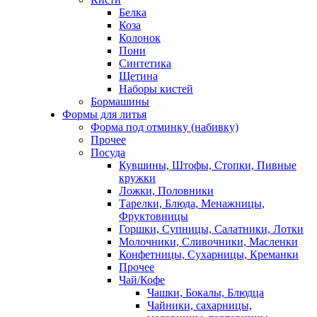
Белка
Коза
Колонок
Пони
Синтетика
Щетина
Наборы кистей
Бормашины
Формы для литья
Форма под отминку (набивку)
Прочее
Посуда
Кувшины, Штофы, Стопки, Пивные
кружки
Ложки, Половники
Тарелки, Блюда, Менажницы,
Фруктовницы
Горшки, Супницы, Салатники, Лотки
Молочники, Сливочники, Масленки
Конфетницы, Сухарницы, Креманки
Прочее
Чай/Кофе
Чашки, Бокалы, Блюдца
Чайники, сахарницы,