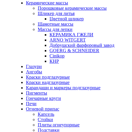
Керамические массы
Порошковые керамические массы
Шликер для литья
Цветной шликер
Шамотные массы
Массы для лепки
КЕРАМИКА ГЖЕЛИ
ARNO WITGERT
Добрушский фарфоровый завод
GOERG & SCHNEIDER
Cinikop
КНР
Глазури
Ангобы
Краски подглазурные
Краски надглазурные
Карандаши и маркеры подглазурные
Пигменты
Гончарные круги
Печи
Огневой припас
Капсель
Стойки
Плиты огнеупорные
Подставки