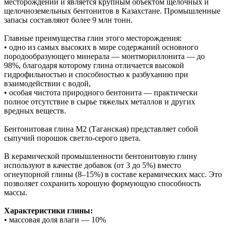
месторождений и является крупным объектом щелочных и
щелочноземельных бентонитов в Казахстане. Промышленные
запасы составляют более 9 млн тонн.
Главные преимущества глин этого месторождения:
• одно из самых высоких в мире содержаний основного
породообразующего минерала — монтмориллонита — до
98%, благодаря которому глина отличается высокой
гидрофильностью и способностью к разбуханию при
взаимодействии с водой,
• особая чистота природного бентонита — практически
полное отсутствие в сырье тяжелых металлов и других
вредных веществ.
Бентонитовая глина М2 (Таганская) представляет собой
сыпучий порошок светло-серого цвета.
В керамической промышленности бентонитовую глину
используют в качестве добавок (от 3 до 5%) вместо
огнеупорной глины (8–15%) в составе керамических масс. Это
позволяет сохранить хорошую формующую способность
массы.
Характеристики глины:
• массовая доля влаги — 10%