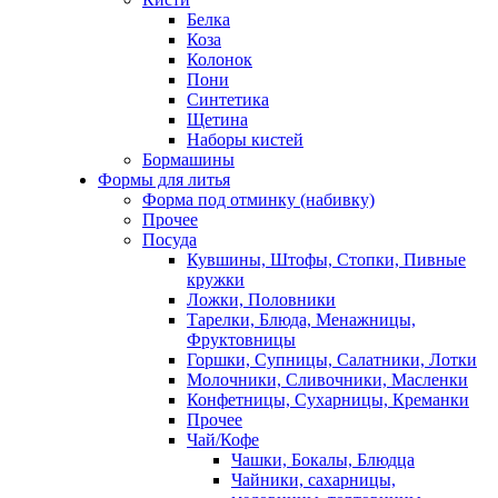
Белка
Коза
Колонок
Пони
Синтетика
Щетина
Наборы кистей
Бормашины
Формы для литья
Форма под отминку (набивку)
Прочее
Посуда
Кувшины, Штофы, Стопки, Пивные
кружки
Ложки, Половники
Тарелки, Блюда, Менажницы,
Фруктовницы
Горшки, Супницы, Салатники, Лотки
Молочники, Сливочники, Масленки
Конфетницы, Сухарницы, Креманки
Прочее
Чай/Кофе
Чашки, Бокалы, Блюдца
Чайники, сахарницы,