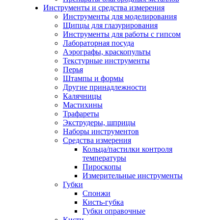
Инструменты и средства измерения
Инструменты для моделирования
Щипцы для глазурирования
Инструменты для работы с гипсом
Лабораторная посуда
Аэрографы, краскопульты
Текстурные инструменты
Перья
Штампы и формы
Другие принадлежности
Калячницы
Мастихины
Трафареты
Экструдеры, шприцы
Наборы инструментов
Средства измерения
Кольца/пастилки контроля
температуры
Пироскопы
Измерительные инструменты
Губки
Спонжи
Кисть-губка
Губки оправочные
Кисти