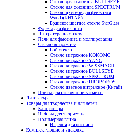
Стекло для фьюзинга BULLSEYE
Стекло для фьюзинга SPECTRUM
Стекло цветное для фьюзинга
Wanda(КИТАЙ)
Брянское цветное стекло StarGlass
Формы для фьюзинга
Литература по стеклу
Печи для фьюзинга и моллирования
Стекло витражное
Бой стекла
Стекло витражное KOKOMO
Стекло витражное YANG
Стекло витражное WISSMACH
Стекло витражное BULLSEYE
Стекло витражное SPECTRUM
Стекло витражное UROBOROS
Стекло цветное витражное (Китай)
Плиты для стеклянной мозаики
Литература
Товары для творчества и для детей
Канцтовары
Наборы для творчества
Полимерная глина
Изделия для росписи
Комплектующие и упаковка