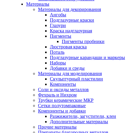
Материалы
Материалы для декорирования
Ангобы
Подглазурные краски
Глазури
Краска надглазурная
Пигменты
Пигменты пробники
Люстровая краска
Поталь
Подглазурные карандаши и маркеры
Наборы
Добавки и среды
Материалы для моделирования
Скульптурный пластилин
Компоненты
Соли и оксиды металлов
Фехраль и Нихром
Трубки керамические МКР
Сетки полутомпаковые
Компоненты и добавки
Разжижители, загустители, клеи
Дополнительные материалы
Прочие материалы
Препараты благородных металлов