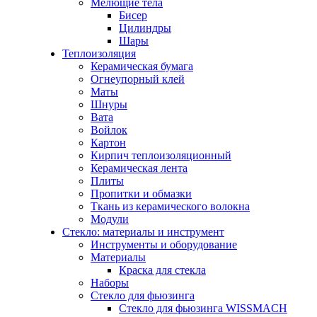
Мелющие тела
Бисер
Цилиндры
Шары
Теплоизоляция
Керамическая бумага
Огнеупорный клей
Маты
Шнуры
Вата
Войлок
Картон
Кирпич теплоизоляционный
Керамическая лента
Плиты
Пропитки и обмазки
Ткань из керамического волокна
Модули
Стекло: материалы и инструмент
Инструменты и оборудование
Материалы
Краска для стекла
Наборы
Стекло для фьюзинга
Стекло для фьюзинга WISSMACH