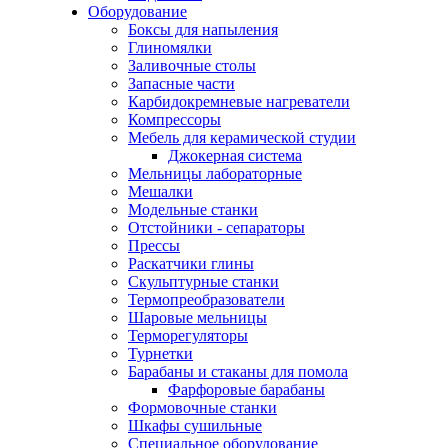
Оборудование
Боксы для напыления
Глиномялки
Заливочные столы
Запасные части
Карбидокремневые нагреватели
Компрессоры
Мебель для керамической студии
Джокерная система
Мельницы лабораторные
Мешалки
Модельные станки
Отстойники - сепараторы
Прессы
Раскатчики глины
Скульптурные станки
Термопреобразователи
Шаровые мельницы
Терморегуляторы
Турнетки
Барабаны и стаканы для помола
Фарфоровые барабаны
Формовочные станки
Шкафы сушильные
Специальное оборудование