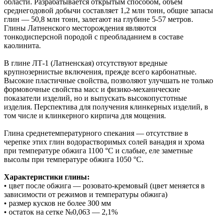
области. Разрабатывается открытым способом, объём
среднегодовой добычи составляет 1,2 млн тонн, общие запасы
глин — 50,8 млн тонн, залегают на глубине 5-57 метров.
Глины Латненского месторождения являются
тонкодисперсной породой с преобладанием в составе
каолинита.
В глине ЛТ-1 (Латненская) отсутствуют вредные
крупнозернистые включения, прежде всего карбонатные.
Высокие пластичные свойства, позволяют улучшать не только
формовочные свойства масс и физико-механические
показатели изделий, но и выпускать высокопустотные
изделия. Перспектива для получения клинкерных изделий, в
том числе и клинкерного кирпича для мощения.
Глина среднетемпературного спекания — отсутствие в
черепке этих глин водорастворимых солей ванадия и хрома
при температуре обжига 1100 °С и слабые, еле заметные
высолы при температуре обжига 1050 °С.
Характеристики глины:
• цвет после обжига — розовато-кремовый (цвет меняется в
зависимости от режимов и температуры обжига)
• размер кусков не более З00 мм
• остаток на сетке №0,063 — 2,1%