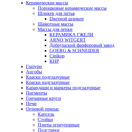
Керамические массы
Порошковые керамические массы
Шликер для литья
Цветной шликер
Шамотные массы
Массы для лепки
КЕРАМИКА ГЖЕЛИ
ARNO WITGERT
Добрушский фарфоровый завод
GOERG & SCHNEIDER
Cinikop
КНР
Глазури
Ангобы
Краски подглазурные
Краски надглазурные
Карандаши и маркеры подглазурные
Пигменты
Гончарные круги
Печи
Огневой припас
Капсель
Стойки
Плиты огнеупорные
Подставки