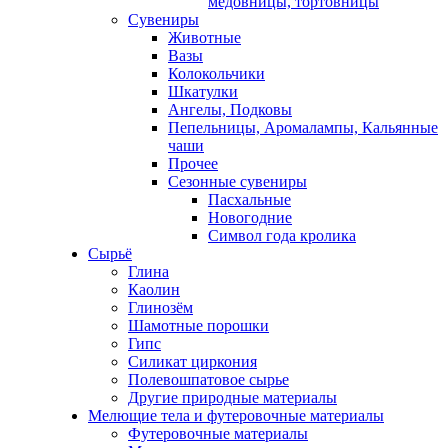
медовницы, тортовницы
Сувениры
Животные
Вазы
Колокольчики
Шкатулки
Ангелы, Подковы
Пепельницы, Аромалампы, Кальянные
чаши
Прочее
Сезонные сувениры
Пасхальные
Новогодние
Символ года кролика
Сырьё
Глина
Каолин
Глинозём
Шамотные порошки
Гипс
Силикат циркония
Полевошпатовое сырье
Другие природные материалы
Мелющие тела и футеровочные материалы
Футеровочные материалы