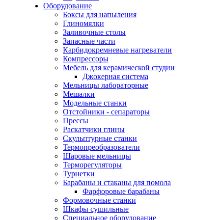
Оборудование
Боксы для напыления
Глиномялки
Заливочные столы
Запасные части
Карбидокремневые нагреватели
Компрессоры
Мебель для керамической студии
Джокерная система
Мельницы лабораторные
Мешалки
Модельные станки
Отстойники - сепараторы
Прессы
Раскатчики глины
Скульптурные станки
Термопреобразователи
Шаровые мельницы
Терморегуляторы
Турнетки
Барабаны и стаканы для помола
Фарфоровые барабаны
Формовочные станки
Шкафы сушильные
Специальное оборудование