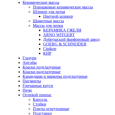
Керамические массы
Порошковые керамические массы
Шликер для литья
Цветной шликер
Шамотные массы
Массы для лепки
КЕРАМИКА ГЖЕЛИ
ARNO WITGERT
Добрушский фарфоровый завод
GOERG & SCHNEIDER
Cinikop
КНР
Глазури
Ангобы
Краски подглазурные
Краски надглазурные
Карандаши и маркеры подглазурные
Пигменты
Гончарные круги
Печи
Огневой припас
Капсель
Стойки
Плиты огнеупорные
Подставки