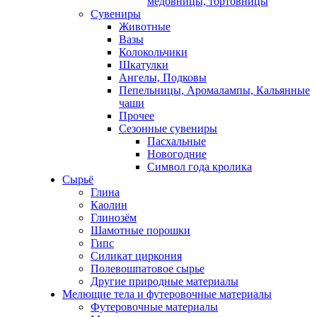
медовницы, тортовницы
Сувениры
Животные
Вазы
Колокольчики
Шкатулки
Ангелы, Подковы
Пепельницы, Аромалампы, Кальянные
чаши
Прочее
Сезонные сувениры
Пасхальные
Новогодние
Символ года кролика
Сырьё
Глина
Каолин
Глинозём
Шамотные порошки
Гипс
Силикат циркония
Полевошпатовое сырье
Другие природные материалы
Мелющие тела и футеровочные материалы
Футеровочные материалы