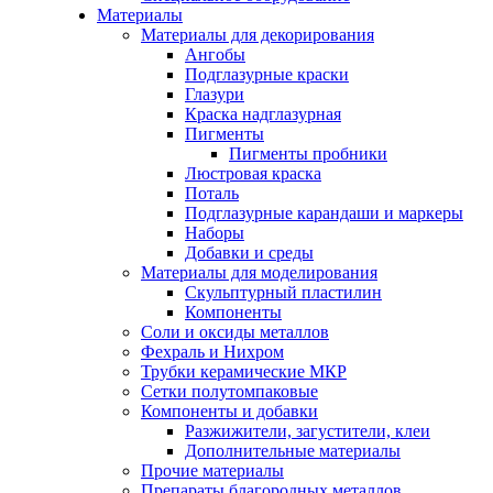
Материалы
Материалы для декорирования
Ангобы
Подглазурные краски
Глазури
Краска надглазурная
Пигменты
Пигменты пробники
Люстровая краска
Поталь
Подглазурные карандаши и маркеры
Наборы
Добавки и среды
Материалы для моделирования
Скульптурный пластилин
Компоненты
Соли и оксиды металлов
Фехраль и Нихром
Трубки керамические МКР
Сетки полутомпаковые
Компоненты и добавки
Разжижители, загустители, клеи
Дополнительные материалы
Прочие материалы
Препараты благородных металлов