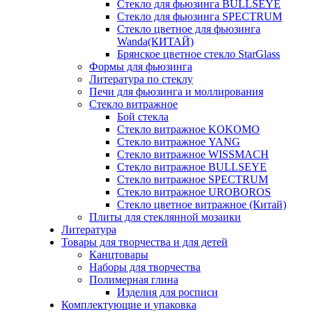
Стекло для фьюзинга BULLSEYE
Стекло для фьюзинга SPECTRUM
Стекло цветное для фьюзинга
Wanda(КИТАЙ)
Брянское цветное стекло StarGlass
Формы для фьюзинга
Литература по стеклу
Печи для фьюзинга и моллирования
Стекло витражное
Бой стекла
Стекло витражное KOKOMO
Стекло витражное YANG
Стекло витражное WISSMACH
Стекло витражное BULLSEYE
Стекло витражное SPECTRUM
Стекло витражное UROBOROS
Стекло цветное витражное (Китай)
Плиты для стеклянной мозаики
Литература
Товары для творчества и для детей
Канцтовары
Наборы для творчества
Полимерная глина
Изделия для росписи
Комплектующие и упаковка