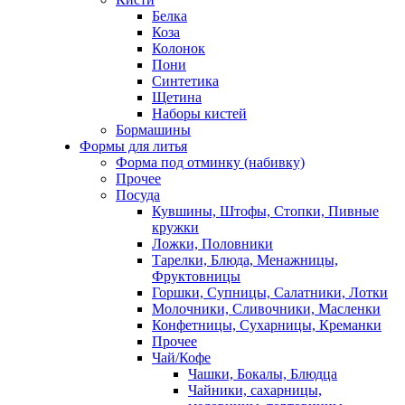
Белка
Коза
Колонок
Пони
Синтетика
Щетина
Наборы кистей
Бормашины
Формы для литья
Форма под отминку (набивку)
Прочее
Посуда
Кувшины, Штофы, Стопки, Пивные
кружки
Ложки, Половники
Тарелки, Блюда, Менажницы,
Фруктовницы
Горшки, Супницы, Салатники, Лотки
Молочники, Сливочники, Масленки
Конфетницы, Сухарницы, Креманки
Прочее
Чай/Кофе
Чашки, Бокалы, Блюдца
Чайники, сахарницы,