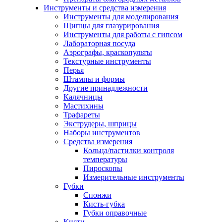
Инструменты и средства измерения
Инструменты для моделирования
Щипцы для глазурирования
Инструменты для работы с гипсом
Лабораторная посуда
Аэрографы, краскопульты
Текстурные инструменты
Перья
Штампы и формы
Другие принадлежности
Калячницы
Мастихины
Трафареты
Экструдеры, шприцы
Наборы инструментов
Средства измерения
Кольца/пастилки контроля
температуры
Пироскопы
Измерительные инструменты
Губки
Спонжи
Кисть-губка
Губки оправочные
Кисти