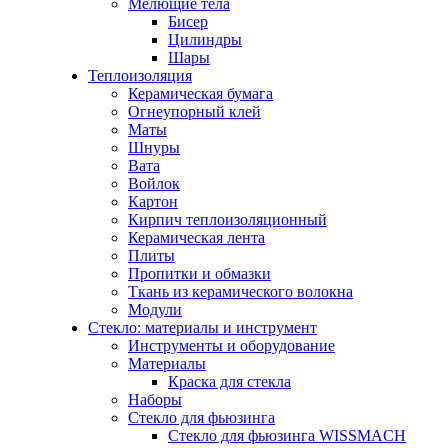
Мелющие тела
Бисер
Цилиндры
Шары
Теплоизоляция
Керамическая бумага
Огнеупорный клей
Маты
Шнуры
Вата
Войлок
Картон
Кирпич теплоизоляционный
Керамическая лента
Плиты
Пропитки и обмазки
Ткань из керамического волокна
Модули
Стекло: материалы и инструмент
Инструменты и оборудование
Материалы
Краска для стекла
Наборы
Стекло для фьюзинга
Стекло для фьюзинга WISSMACH