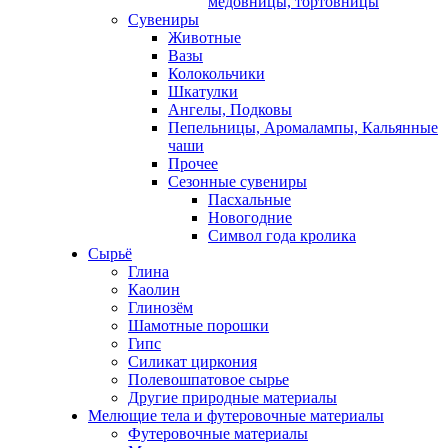
медовницы, тортовницы
Сувениры
Животные
Вазы
Колокольчики
Шкатулки
Ангелы, Подковы
Пепельницы, Аромалампы, Кальянные
чаши
Прочее
Сезонные сувениры
Пасхальные
Новогодние
Символ года кролика
Сырьё
Глина
Каолин
Глинозём
Шамотные порошки
Гипс
Силикат циркония
Полевошпатовое сырье
Другие природные материалы
Мелющие тела и футеровочные материалы
Футеровочные материалы