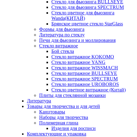
Стекло для фьюзинга BULLSEYE
Стекло для фьюзинга SPECTRUM
Стекло цветное для фьюзинга
Wanda(КИТАЙ)
Брянское цветное стекло StarGlass
Формы для фьюзинга
Литература по стеклу
Печи для фьюзинга и моллирования
Стекло витражное
Бой стекла
Стекло витражное KOKOMO
Стекло витражное YANG
Стекло витражное WISSMACH
Стекло витражное BULLSEYE
Стекло витражное SPECTRUM
Стекло витражное UROBOROS
Стекло цветное витражное (Китай)
Плиты для стеклянной мозаики
Литература
Товары для творчества и для детей
Канцтовары
Наборы для творчества
Полимерная глина
Изделия для росписи
Комплектующие и упаковка