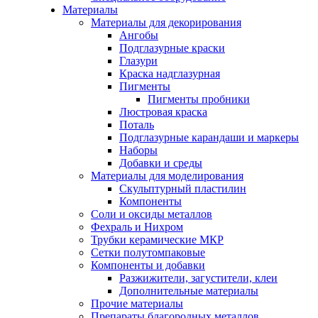
Материалы
Материалы для декорирования
Ангобы
Подглазурные краски
Глазури
Краска надглазурная
Пигменты
Пигменты пробники
Люстровая краска
Поталь
Подглазурные карандаши и маркеры
Наборы
Добавки и среды
Материалы для моделирования
Скульптурный пластилин
Компоненты
Соли и оксиды металлов
Фехраль и Нихром
Трубки керамические МКР
Сетки полутомпаковые
Компоненты и добавки
Разжижители, загустители, клеи
Дополнительные материалы
Прочие материалы
Препараты благородных металлов