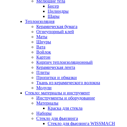
Мелющие тела
Бисер
Цилиндры
Шары
Теплоизоляция
Керамическая бумага
Огнеупорный клей
Маты
Шнуры
Вата
Войлок
Картон
Кирпич теплоизоляционный
Керамическая лента
Плиты
Пропитки и обмазки
Ткань из керамического волокна
Модули
Стекло: материалы и инструмент
Инструменты и оборудование
Материалы
Краска для стекла
Наборы
Стекло для фьюзинга
Стекло для фьюзинга WISSMACH