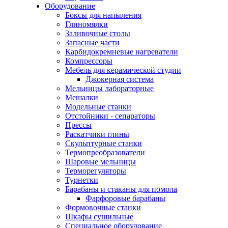
Оборудование
Боксы для напыления
Глиномялки
Заливочные столы
Запасные части
Карбидокремневые нагреватели
Компрессоры
Мебель для керамической студии
Джокерная система
Мельницы лабораторные
Мешалки
Модельные станки
Отстойники - сепараторы
Прессы
Раскатчики глины
Скульптурные станки
Термопреобразователи
Шаровые мельницы
Терморегуляторы
Турнетки
Барабаны и стаканы для помола
Фарфоровые барабаны
Формовочные станки
Шкафы сушильные
Специальное оборудование