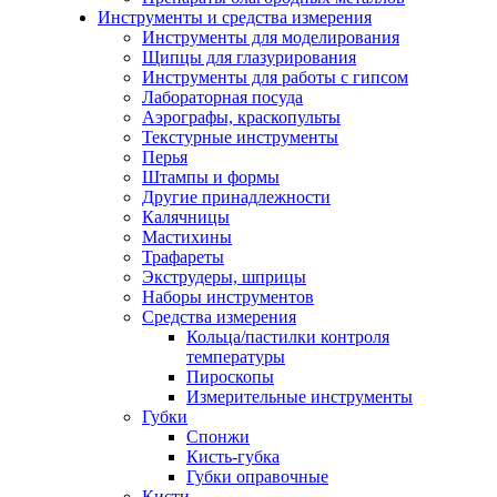
Инструменты и средства измерения
Инструменты для моделирования
Щипцы для глазурирования
Инструменты для работы с гипсом
Лабораторная посуда
Аэрографы, краскопульты
Текстурные инструменты
Перья
Штампы и формы
Другие принадлежности
Калячницы
Мастихины
Трафареты
Экструдеры, шприцы
Наборы инструментов
Средства измерения
Кольца/пастилки контроля
температуры
Пироскопы
Измерительные инструменты
Губки
Спонжи
Кисть-губка
Губки оправочные
Кисти