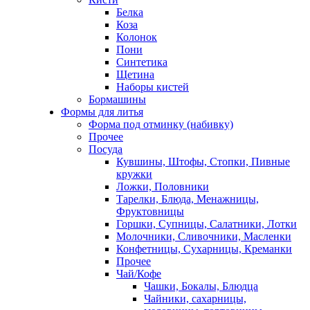
Белка
Коза
Колонок
Пони
Синтетика
Щетина
Наборы кистей
Бормашины
Формы для литья
Форма под отминку (набивку)
Прочее
Посуда
Кувшины, Штофы, Стопки, Пивные
кружки
Ложки, Половники
Тарелки, Блюда, Менажницы,
Фруктовницы
Горшки, Супницы, Салатники, Лотки
Молочники, Сливочники, Масленки
Конфетницы, Сухарницы, Креманки
Прочее
Чай/Кофе
Чашки, Бокалы, Блюдца
Чайники, сахарницы,