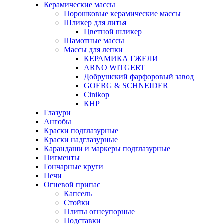
Керамические массы
Порошковые керамические массы
Шликер для литья
Цветной шликер
Шамотные массы
Массы для лепки
КЕРАМИКА ГЖЕЛИ
ARNO WITGERT
Добрушский фарфоровый завод
GOERG & SCHNEIDER
Cinikop
КНР
Глазури
Ангобы
Краски подглазурные
Краски надглазурные
Карандаши и маркеры подглазурные
Пигменты
Гончарные круги
Печи
Огневой припас
Капсель
Стойки
Плиты огнеупорные
Подставки