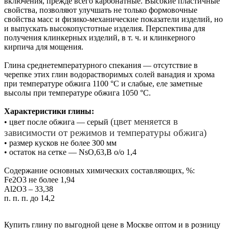
включения, прежде всего карбонатные. Высокие пластичные
свойства, позволяют улучшать не только формовочные
свойства масс и физико-механические показатели изделий, но
и выпускать высокопустотные изделия. Перспектива для
получения клинкерных изделий, в т. ч. и клинкерного
кирпича для мощения.
Глина среднетемпературного спекания — отсутствие в
черепке этих глин водорастворимых солей ванадия и хрома
при температуре обжига 1100 °С и слабые, еле заметные
высолы при температуре обжига 1050 °С.
Характеристики глины:
(цвет меняется в
• цвет после обжига — серый
зависимости от режимов и температуры обжига)
• размер кусков не более З00 мм
• остаток на сетке — NsO,63,B о/о 1,4
Содержание основных химических составляющих, %:
Fе2О3 не более 1,94
Аl2О3 – 33,38
п. п. п. до 14,2
Купить глину по выгодной цене в Москве оптом и в розницу