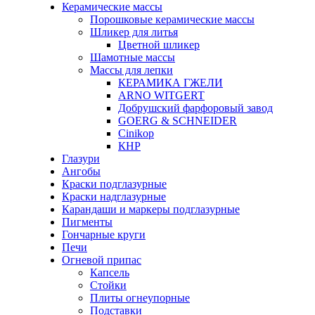
Керамические массы
Порошковые керамические массы
Шликер для литья
Цветной шликер
Шамотные массы
Массы для лепки
КЕРАМИКА ГЖЕЛИ
ARNO WITGERT
Добрушский фарфоровый завод
GOERG & SCHNEIDER
Cinikop
КНР
Глазури
Ангобы
Краски подглазурные
Краски надглазурные
Карандаши и маркеры подглазурные
Пигменты
Гончарные круги
Печи
Огневой припас
Капсель
Стойки
Плиты огнеупорные
Подставки