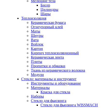
Мелющие тела
Бисер
Цилиндры
Шары
Теплоизоляция
Керамическая бумага
Огнеупорный клей
Маты
Шнуры
Вата
Войлок
Картон
Кирпич теплоизоляционный
Керамическая лента
Плиты
Пропитки и обмазки
Ткань из керамического волокна
Модули
Стекло: материалы и инструмент
Инструменты и оборудование
Материалы
Краска для стекла
Наборы
Стекло для фьюзинга
Стекло для фьюзинга WISSMACH