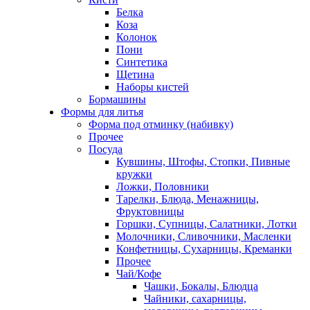
Белка
Коза
Колонок
Пони
Синтетика
Щетина
Наборы кистей
Бормашины
Формы для литья
Форма под отминку (набивку)
Прочее
Посуда
Кувшины, Штофы, Стопки, Пивные
кружки
Ложки, Половники
Тарелки, Блюда, Менажницы,
Фруктовницы
Горшки, Супницы, Салатники, Лотки
Молочники, Сливочники, Масленки
Конфетницы, Сухарницы, Креманки
Прочее
Чай/Кофе
Чашки, Бокалы, Блюдца
Чайники, сахарницы,