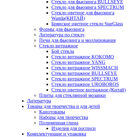
Стекло для фьюзинга BULLSEYE
Стекло для фьюзинга SPECTRUM
Стекло цветное для фьюзинга
Wanda(КИТАЙ)
Брянское цветное стекло StarGlass
Формы для фьюзинга
Литература по стеклу
Печи для фьюзинга и моллирования
Стекло витражное
Бой стекла
Стекло витражное KOKOMO
Стекло витражное YANG
Стекло витражное WISSMACH
Стекло витражное BULLSEYE
Стекло витражное SPECTRUM
Стекло витражное UROBOROS
Стекло цветное витражное (Китай)
Плиты для стеклянной мозаики
Литература
Товары для творчества и для детей
Канцтовары
Наборы для творчества
Полимерная глина
Изделия для росписи
Комплектующие и упаковка