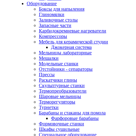
Оборудование
Боксы для напыления
Глиномялки
Заливочные столы
Запасные части
Карбидокремневые нагреватели
Компрессоры
Мебель для керамической студии
Джокерная система
Мельницы лабораторные
Мешалки
Модельные станки
Отстойники - сепараторы
Прессы
Раскатчики глины
Скульптурные станки
Термопреобразователи
Шаровые мельницы
Терморегуляторы
Турнетки
Барабаны и стаканы для помола
Фарфоровые барабаны
Формовочные станки
Шкафы сушильные
Специальное оборудование