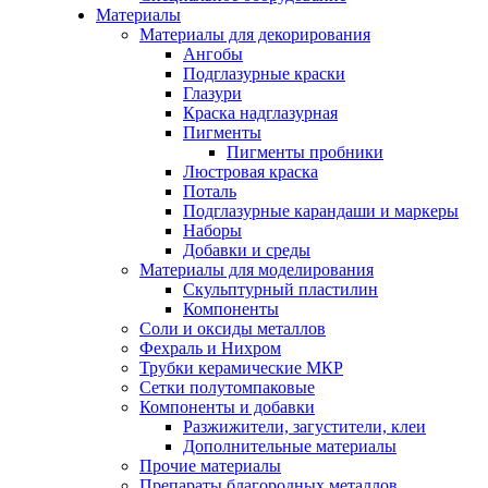
Материалы
Материалы для декорирования
Ангобы
Подглазурные краски
Глазури
Краска надглазурная
Пигменты
Пигменты пробники
Люстровая краска
Поталь
Подглазурные карандаши и маркеры
Наборы
Добавки и среды
Материалы для моделирования
Скульптурный пластилин
Компоненты
Соли и оксиды металлов
Фехраль и Нихром
Трубки керамические МКР
Сетки полутомпаковые
Компоненты и добавки
Разжижители, загустители, клеи
Дополнительные материалы
Прочие материалы
Препараты благородных металлов