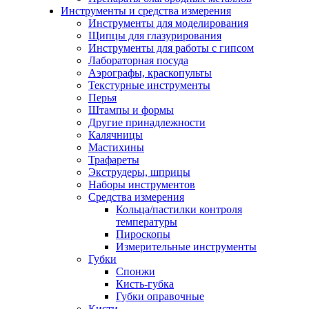
Инструменты и средства измерения
Инструменты для моделирования
Щипцы для глазурирования
Инструменты для работы с гипсом
Лабораторная посуда
Аэрографы, краскопульты
Текстурные инструменты
Перья
Штампы и формы
Другие принадлежности
Калячницы
Мастихины
Трафареты
Экструдеры, шприцы
Наборы инструментов
Средства измерения
Кольца/пастилки контроля
температуры
Пироскопы
Измерительные инструменты
Губки
Спонжи
Кисть-губка
Губки оправочные
Кисти