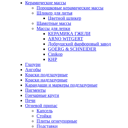
Керамические массы
Порошковые керамические массы
Шликер для литья
Цветной шликер
Шамотные массы
Массы для лепки
КЕРАМИКА ГЖЕЛИ
ARNO WITGERT
Добрушский фарфоровый завод
GOERG & SCHNEIDER
Cinikop
КНР
Глазури
Ангобы
Краски подглазурные
Краски надглазурные
Карандаши и маркеры подглазурные
Пигменты
Гончарные круги
Печи
Огневой припас
Капсель
Стойки
Плиты огнеупорные
Подставки