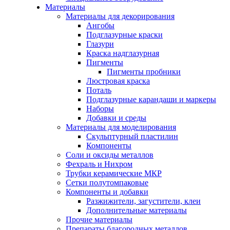
Материалы
Материалы для декорирования
Ангобы
Подглазурные краски
Глазури
Краска надглазурная
Пигменты
Пигменты пробники
Люстровая краска
Поталь
Подглазурные карандаши и маркеры
Наборы
Добавки и среды
Материалы для моделирования
Скульптурный пластилин
Компоненты
Соли и оксиды металлов
Фехраль и Нихром
Трубки керамические МКР
Сетки полутомпаковые
Компоненты и добавки
Разжижители, загустители, клеи
Дополнительные материалы
Прочие материалы
Препараты благородных металлов