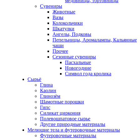
медовницы, тортовницы
Сувениры
Животные
Вазы
Колокольчики
Шкатулки
Ангелы, Подковы
Пепельницы, Аромалампы, Кальянные
чаши
Прочее
Сезонные сувениры
Пасхальные
Новогодние
Символ года кролика
Сырьё
Глина
Каолин
Глинозём
Шамотные порошки
Гипс
Силикат циркония
Полевошпатовое сырье
Другие природные материалы
Мелющие тела и футеровочные материалы
Футеровочные материалы