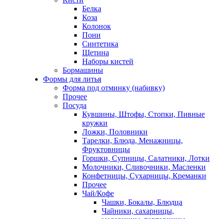
Белка
Коза
Колонок
Пони
Синтетика
Щетина
Наборы кистей
Бормашины
Формы для литья
Форма под отминку (набивку)
Прочее
Посуда
Кувшины, Штофы, Стопки, Пивные
кружки
Ложки, Половники
Тарелки, Блюда, Менажницы,
Фруктовницы
Горшки, Супницы, Салатники, Лотки
Молочники, Сливочники, Масленки
Конфетницы, Сухарницы, Креманки
Прочее
Чай/Кофе
Чашки, Бокалы, Блюдца
Чайники, сахарницы,