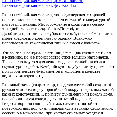
Глина кембрийская молотая, фасовка биг-бэг
Глина кембрийская молотая, фасовка 4 кг
Глина кембрийская молотая, тонкодисперсная, с хорошей
пластичностью, легкоплавкая. Имеет малый температурный
интервал спекания. Месторождение находится на северо-
западной стороне города Санкт-Петербурга.
До обжига цвет глины голубовато-серый, после обжига глина
имеет красновато-коричневую окраску. Возможно
использование кембрийской глины в смеси с шамотом.
Уникальный материал, имеет широкое применение не только
в керамике, но и в производстве строительных материалов.
Также используется для лепки моделей, мелкой пластики и
скульптурных работ. Кембрийскую голубую глину применяют
при строительстве фундаментов и колодцев в качестве
водяных затворов и т. д.
Глиняный замок(гидрозатвор) представляет собой созданный
руками человека водоупорный слой вокруг подземных частей
разных конструкций. К примеру фундамент или цоколь дома,
погреб или шахта колодца для питьевой воды и т.д.
Гидрозатвор или глиняный замок служит защитой от
поверхностных вод, скапливающихся в верхних слоях земли,
особенно в межсезонье, при частых обильных осадках и