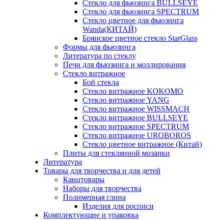
Стекло для фьюзинга BULLSEYE
Стекло для фьюзинга SPECTRUM
Стекло цветное для фьюзинга
Wanda(КИТАЙ)
Брянское цветное стекло StarGlass
Формы для фьюзинга
Литература по стеклу
Печи для фьюзинга и моллирования
Стекло витражное
Бой стекла
Стекло витражное KOKOMO
Стекло витражное YANG
Стекло витражное WISSMACH
Стекло витражное BULLSEYE
Стекло витражное SPECTRUM
Стекло витражное UROBOROS
Стекло цветное витражное (Китай)
Плиты для стеклянной мозаики
Литература
Товары для творчества и для детей
Канцтовары
Наборы для творчества
Полимерная глина
Изделия для росписи
Комплектующие и упаковка