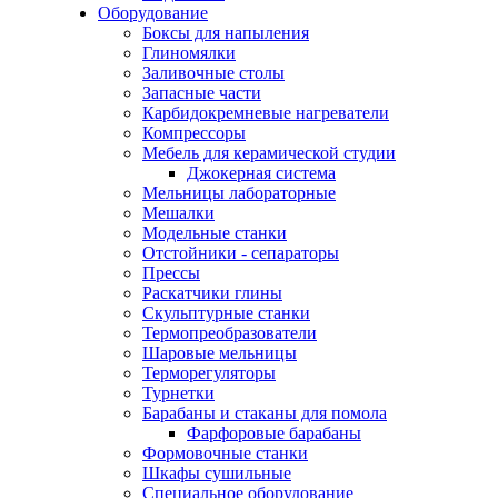
Оборудование
Боксы для напыления
Глиномялки
Заливочные столы
Запасные части
Карбидокремневые нагреватели
Компрессоры
Мебель для керамической студии
Джокерная система
Мельницы лабораторные
Мешалки
Модельные станки
Отстойники - сепараторы
Прессы
Раскатчики глины
Скульптурные станки
Термопреобразователи
Шаровые мельницы
Терморегуляторы
Турнетки
Барабаны и стаканы для помола
Фарфоровые барабаны
Формовочные станки
Шкафы сушильные
Специальное оборудование