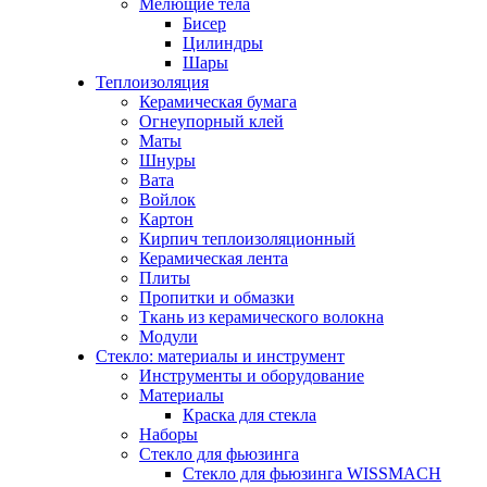
Мелющие тела
Бисер
Цилиндры
Шары
Теплоизоляция
Керамическая бумага
Огнеупорный клей
Маты
Шнуры
Вата
Войлок
Картон
Кирпич теплоизоляционный
Керамическая лента
Плиты
Пропитки и обмазки
Ткань из керамического волокна
Модули
Стекло: материалы и инструмент
Инструменты и оборудование
Материалы
Краска для стекла
Наборы
Стекло для фьюзинга
Стекло для фьюзинга WISSMACH