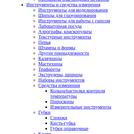
Инструменты и средства измерения
Инструменты для моделирования
Щипцы для глазурирования
Инструменты для работы с гипсом
Лабораторная посуда
Аэрографы, краскопульты
Текстурные инструменты
Перья
Штампы и формы
Другие принадлежности
Калячницы
Мастихины
Трафареты
Экструдеры, шприцы
Наборы инструментов
Средства измерения
Кольца/пастилки контроля
температуры
Пироскопы
Измерительные инструменты
Губки
Спонжи
Кисть-губка
Губки оправочные
Кисти