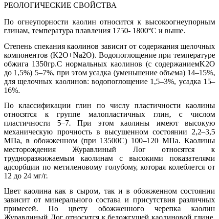
РЕОЛОГИЧЕСКИЕ СВОЙСТВА
По огнеупорности каолин относится к высокоогнеупорным
глинам, температура плавления 1750- 1800°С и выше.
Степень спекания каолинов зависит от содержания щелочных
компонентов (K
2
O+Na
2
O). Водопоглощение при температуре
обжига 1350
гр.С нормальных каолинов (с содержаниемK
2
O
до 1,5%) 5–7%, при этом усадка (уменьшение объема) 14–15%,
для щелочных каолинов: водопоглощение 1,5–3%, усадка 15–
16%.
По классификации глин по числу пластичности каолины
относятся к группе малопластичных глин, с числом
пластичности 5–7. При этом каолины имеют высокую
механическую прочность в высушенном состоянии 2,2–3,5
МПа, в обожженном (при 1350
0
С) 100–120 МПа. Каолины
месторождения Журавлиный Лог относятся к
трудноразжижаемым каолинам с высокими показателями
адсорбции по метиленовому голубому, которая колеблется от
12 до 24 мг/г.
Цвет каолина как в сыром, так и в обожженном состоянии
зависит от минерального состава и присутствия различных
примесей. По цвету обожженного черепка каолин
Журавлиный Лог относится к беложгущей каолиновой глине.