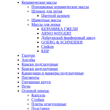
Керамические массы
Порошковые керамические массы
Шликер для литья
Цветной шликер
Шамотные массы
Массы для лепки
КЕРАМИКА ГЖЕЛИ
ARNO WITGERT
Добрушский фарфоровый завод
GOERG & SCHNEIDER
Cinikop
КНР
Глазури
Ангобы
Краски подглазурные
Краски надглазурные
Карандаши и маркеры подглазурные
Пигменты
Гончарные круги
Печи
Огневой припас
Капсель
Стойки
Плиты огнеупорные
Подставки