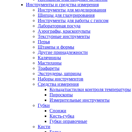
Инструменты и средства измерения
Инструменты для моделирования
Щипцы для глазурирования
Инструменты для работы с гипсом
Лабораторная посуда
Аэрографы, краскопульты
Текстурные инструменты
Перья
Штампы и формы
Другие принадлежности
Калячницы
Мастихины
Трафареты
Экструдеры, шприцы
Наборы инструментов
Средства измерения
Кольца/пастилки контроля температуры
Пироскопы
Измерительные инструменты
Губки
Спонжи
Кисть-губка
Губки оправочные
Кисти
Белка