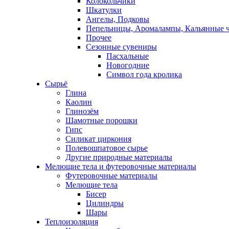
Колокольчики
Шкатулки
Ангелы, Подковы
Пепельницы, Аромалампы, Кальянные 
Прочее
Сезонные сувениры
Пасхальные
Новогодние
Символ года кролика
Сырьё
Глина
Каолин
Глинозём
Шамотные порошки
Гипс
Силикат циркония
Полевошпатовое сырье
Другие природные материалы
Мелющие тела и футеровочные материалы
Футеровочные материалы
Мелющие тела
Бисер
Цилиндры
Шары
Теплоизоляция