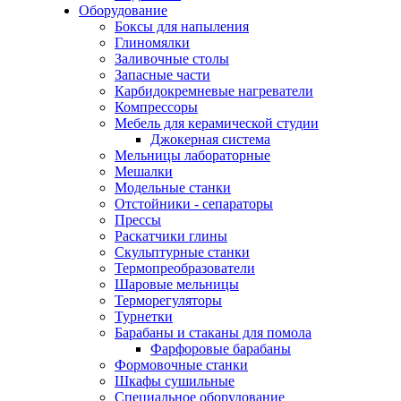
Оборудование
Боксы для напыления
Глиномялки
Заливочные столы
Запасные части
Карбидокремневые нагреватели
Компрессоры
Мебель для керамической студии
Джокерная система
Мельницы лабораторные
Мешалки
Модельные станки
Отстойники - сепараторы
Прессы
Раскатчики глины
Скульптурные станки
Термопреобразователи
Шаровые мельницы
Терморегуляторы
Турнетки
Барабаны и стаканы для помола
Фарфоровые барабаны
Формовочные станки
Шкафы сушильные
Специальное оборудование