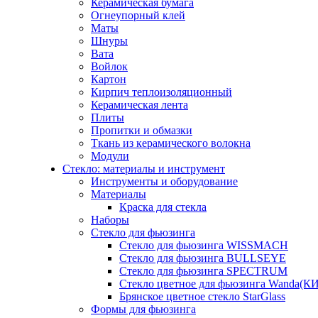
Керамическая бумага
Огнеупорный клей
Маты
Шнуры
Вата
Войлок
Картон
Кирпич теплоизоляционный
Керамическая лента
Плиты
Пропитки и обмазки
Ткань из керамического волокна
Модули
Стекло: материалы и инструмент
Инструменты и оборудование
Материалы
Краска для стекла
Наборы
Стекло для фьюзинга
Стекло для фьюзинга WISSMACH
Стекло для фьюзинга BULLSEYE
Стекло для фьюзинга SPECTRUM
Стекло цветное для фьюзинга Wanda(К
Брянское цветное стекло StarGlass
Формы для фьюзинга