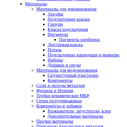
Материалы
Материалы для декорирования
Ангобы
Подглазурные краски
Глазури
Краска надглазурная
Пигменты
Пигменты пробники
Люстровая краска
Поталь
Подглазурные карандаши и маркеры
Наборы
Добавки и среды
Материалы для моделирования
Скульптурный пластилин
Компоненты
Соли и оксиды металлов
Фехраль и Нихром
Трубки керамические МКР
Сетки полутомпаковые
Компоненты и добавки
Разжижители, загустители, клеи
Дополнительные материалы
Прочие материалы
Препараты благородных металлов