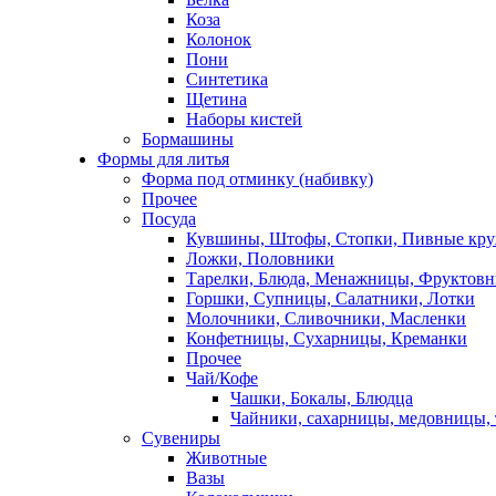
Коза
Колонок
Пони
Синтетика
Щетина
Наборы кистей
Бормашины
Формы для литья
Форма под отминку (набивку)
Прочее
Посуда
Кувшины, Штофы, Стопки, Пивные кр
Ложки, Половники
Тарелки, Блюда, Менажницы, Фруктов
Горшки, Супницы, Салатники, Лотки
Молочники, Сливочники, Масленки
Конфетницы, Сухарницы, Креманки
Прочее
Чай/Кофе
Чашки, Бокалы, Блюдца
Чайники, сахарницы, медовницы,
Сувениры
Животные
Вазы