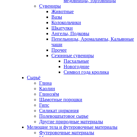
медовницы, тортовницы
Сувениры
Животные
Вазы
Колокольчики
Шкатулки
Ангелы, Подковы
Пепельницы, Аромалампы, Кальянные
чаши
Прочее
Сезонные сувениры
Пасхальные
Новогодние
Символ года кролика
Сырьё
Глина
Каолин
Глинозём
Шамотные порошки
Гипс
Силикат циркония
Полевошпатовое сырье
Другие природные материалы
Мелющие тела и футеровочные материалы
Футеровочные материалы