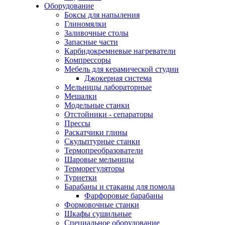
Оборудование
Боксы для напыления
Глиномялки
Заливочные столы
Запасные части
Карбидокремневые нагреватели
Компрессоры
Мебель для керамической студии
Джокерная система
Мельницы лабораторные
Мешалки
Модельные станки
Отстойники - сепараторы
Прессы
Раскатчики глины
Скульптурные станки
Термопреобразователи
Шаровые мельницы
Терморегуляторы
Турнетки
Барабаны и стаканы для помола
Фарфоровые барабаны
Формовочные станки
Шкафы сушильные
Специальное оборудование