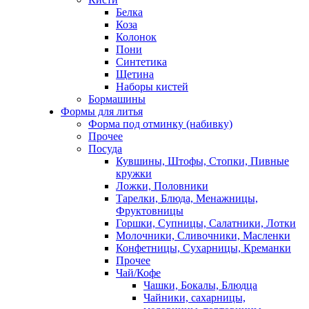
Белка
Коза
Колонок
Пони
Синтетика
Щетина
Наборы кистей
Бормашины
Формы для литья
Форма под отминку (набивку)
Прочее
Посуда
Кувшины, Штофы, Стопки, Пивные
кружки
Ложки, Половники
Тарелки, Блюда, Менажницы,
Фруктовницы
Горшки, Супницы, Салатники, Лотки
Молочники, Сливочники, Масленки
Конфетницы, Сухарницы, Креманки
Прочее
Чай/Кофе
Чашки, Бокалы, Блюдца
Чайники, сахарницы,