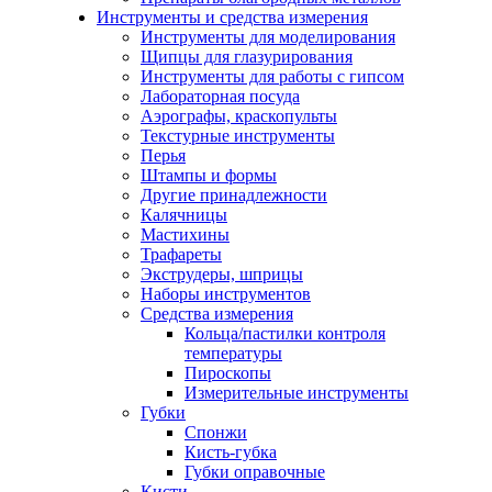
Инструменты и средства измерения
Инструменты для моделирования
Щипцы для глазурирования
Инструменты для работы с гипсом
Лабораторная посуда
Аэрографы, краскопульты
Текстурные инструменты
Перья
Штампы и формы
Другие принадлежности
Калячницы
Мастихины
Трафареты
Экструдеры, шприцы
Наборы инструментов
Средства измерения
Кольца/пастилки контроля
температуры
Пироскопы
Измерительные инструменты
Губки
Спонжи
Кисть-губка
Губки оправочные
Кисти