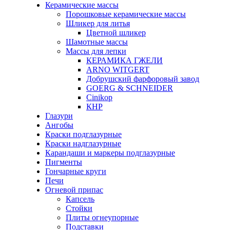
Керамические массы
Порошковые керамические массы
Шликер для литья
Цветной шликер
Шамотные массы
Массы для лепки
КЕРАМИКА ГЖЕЛИ
ARNO WITGERT
Добрушский фарфоровый завод
GOERG & SCHNEIDER
Cinikop
КНР
Глазури
Ангобы
Краски подглазурные
Краски надглазурные
Карандаши и маркеры подглазурные
Пигменты
Гончарные круги
Печи
Огневой припас
Капсель
Стойки
Плиты огнеупорные
Подставки