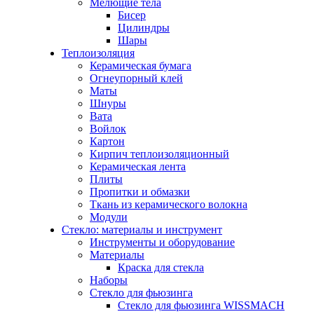
Мелющие тела
Бисер
Цилиндры
Шары
Теплоизоляция
Керамическая бумага
Огнеупорный клей
Маты
Шнуры
Вата
Войлок
Картон
Кирпич теплоизоляционный
Керамическая лента
Плиты
Пропитки и обмазки
Ткань из керамического волокна
Модули
Стекло: материалы и инструмент
Инструменты и оборудование
Материалы
Краска для стекла
Наборы
Стекло для фьюзинга
Стекло для фьюзинга WISSMACH