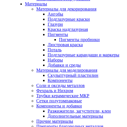
Материалы
Материалы для декорирования
Ангобы
Подглазурные краски
Глазури
Краска надглазурная
Пигменты
Пигменты пробники
Люстровая краска
Поталь
Подглазурные карандаши и маркеры
Наборы
Добавки и среды
Материалы для моделирования
Скульптурный пластилин
Компоненты
Соли и оксиды металлов
Фехраль и Нихром
Трубки керамические МКР
Сетки полутомпаковые
Компоненты и добавки
Разжижители, загустители, клеи
Дополнительные материалы
Прочие материалы
Препараты благородных металлов