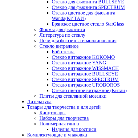
Стекло для фьюзинга BULLSEYE
Стекло для фьюзинга SPECTRUM
Стекло цветное для фьюзинга
Wanda(КИТАЙ)
Брянское цветное стекло StarGlass
Формы для фьюзинга
Литература по стеклу
Печи для фьюзинга и моллирования
Стекло витражное
Бой стекла
Стекло витражное KOKOMO
Стекло витражное YANG
Стекло витражное WISSMACH
Стекло витражное BULLSEYE
Стекло витражное SPECTRUM
Стекло витражное UROBOROS
Стекло цветное витражное (Китай)
Плиты для стеклянной мозаики
Литература
Товары для творчества и для детей
Канцтовары
Наборы для творчества
Полимерная глина
Изделия для росписи
Комплектующие и упаковка