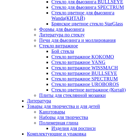
Стекло для фьюзинга BULLSEYE
Стекло для фьюзинга SPECTRUM
Стекло цветное для фьюзинга
Wanda(КИТАЙ)
Брянское цветное стекло StarGlass
Формы для фьюзинга
Литература по стеклу
Печи для фьюзинга и моллирования
Стекло витражное
Бой стекла
Стекло витражное KOKOMO
Стекло витражное YANG
Стекло витражное WISSMACH
Стекло витражное BULLSEYE
Стекло витражное SPECTRUM
Стекло витражное UROBOROS
Стекло цветное витражное (Китай)
Плиты для стеклянной мозаики
Литература
Товары для творчества и для детей
Канцтовары
Наборы для творчества
Полимерная глина
Изделия для росписи
Комплектующие и упаковка