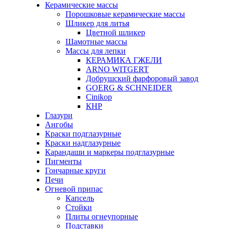
Керамические массы
Порошковые керамические массы
Шликер для литья
Цветной шликер
Шамотные массы
Массы для лепки
КЕРАМИКА ГЖЕЛИ
ARNO WITGERT
Добрушский фарфоровый завод
GOERG & SCHNEIDER
Cinikop
КНР
Глазури
Ангобы
Краски подглазурные
Краски надглазурные
Карандаши и маркеры подглазурные
Пигменты
Гончарные круги
Печи
Огневой припас
Капсель
Стойки
Плиты огнеупорные
Подставки