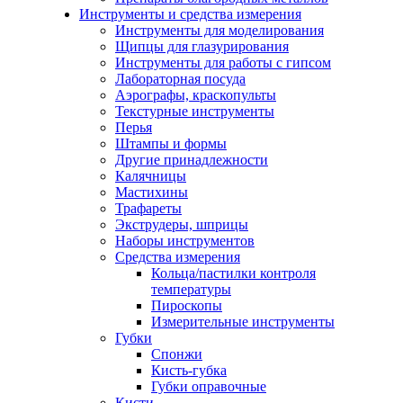
Инструменты и средства измерения
Инструменты для моделирования
Щипцы для глазурирования
Инструменты для работы с гипсом
Лабораторная посуда
Аэрографы, краскопульты
Текстурные инструменты
Перья
Штампы и формы
Другие принадлежности
Калячницы
Мастихины
Трафареты
Экструдеры, шприцы
Наборы инструментов
Средства измерения
Кольца/пастилки контроля
температуры
Пироскопы
Измерительные инструменты
Губки
Спонжи
Кисть-губка
Губки оправочные
Кисти