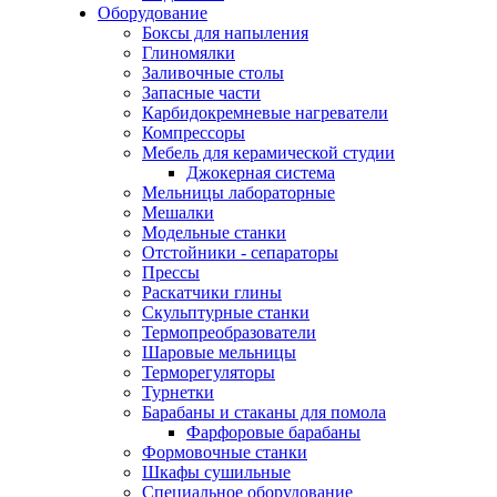
Оборудование
Боксы для напыления
Глиномялки
Заливочные столы
Запасные части
Карбидокремневые нагреватели
Компрессоры
Мебель для керамической студии
Джокерная система
Мельницы лабораторные
Мешалки
Модельные станки
Отстойники - сепараторы
Прессы
Раскатчики глины
Скульптурные станки
Термопреобразователи
Шаровые мельницы
Терморегуляторы
Турнетки
Барабаны и стаканы для помола
Фарфоровые барабаны
Формовочные станки
Шкафы сушильные
Специальное оборудование