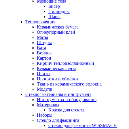
Мелющие тела
Бисер
Цилиндры
Шары
Теплоизоляция
Керамическая бумага
Огнеупорный клей
Маты
Шнуры
Вата
Войлок
Картон
Кирпич теплоизоляционный
Керамическая лента
Плиты
Пропитки и обмазки
Ткань из керамического волокна
Модули
Стекло: материалы и инструмент
Инструменты и оборудование
Материалы
Краска для стекла
Наборы
Стекло для фьюзинга
Стекло для фьюзинга WISSMACH