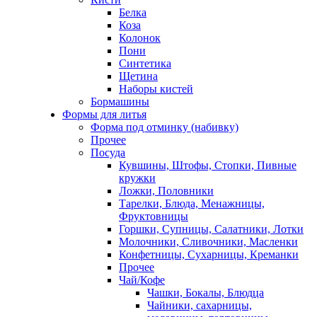
Белка
Коза
Колонок
Пони
Синтетика
Щетина
Наборы кистей
Бормашины
Формы для литья
Форма под отминку (набивку)
Прочее
Посуда
Кувшины, Штофы, Стопки, Пивные
кружки
Ложки, Половники
Тарелки, Блюда, Менажницы,
Фруктовницы
Горшки, Супницы, Салатники, Лотки
Молочники, Сливочники, Масленки
Конфетницы, Сухарницы, Креманки
Прочее
Чай/Кофе
Чашки, Бокалы, Блюдца
Чайники, сахарницы,