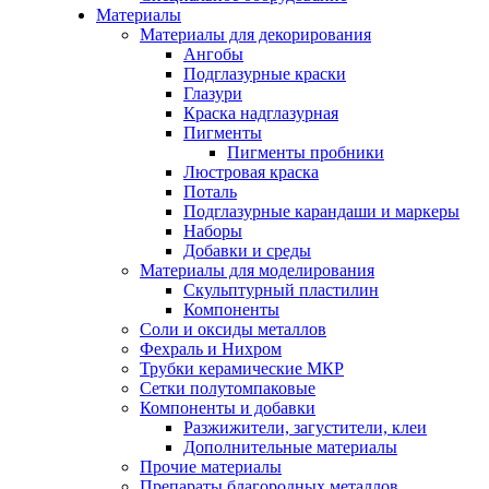
Материалы
Материалы для декорирования
Ангобы
Подглазурные краски
Глазури
Краска надглазурная
Пигменты
Пигменты пробники
Люстровая краска
Поталь
Подглазурные карандаши и маркеры
Наборы
Добавки и среды
Материалы для моделирования
Скульптурный пластилин
Компоненты
Соли и оксиды металлов
Фехраль и Нихром
Трубки керамические МКР
Сетки полутомпаковые
Компоненты и добавки
Разжижители, загустители, клеи
Дополнительные материалы
Прочие материалы
Препараты благородных металлов