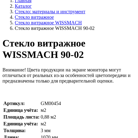
Главная
Каталог
Стекло: материалы и инструмент
Стекло витражное
Стекло витражное WISSMACH
Стекло витражное WISSMACH 90-02
Стекло витражное
WISSMACH 90-02
Внимание!
Цвета продукции на экране монитора могут
отличаться от реальных из-за особенностей цветопередачи и
предназначены только для предварительной оценки.
Артикул:
GM00454
Единица учёта:
м2
Площадь листа:
0,88
м2
Единица учёта:
м2
Толщина:
3
мм
Длина:
1070
мм