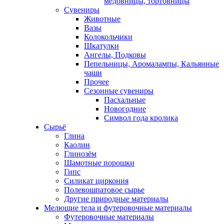
медовницы, тортовницы
Сувениры
Животные
Вазы
Колокольчики
Шкатулки
Ангелы, Подковы
Пепельницы, Аромалампы, Кальянные
чаши
Прочее
Сезонные сувениры
Пасхальные
Новогодние
Символ года кролика
Сырьё
Глина
Каолин
Глинозём
Шамотные порошки
Гипс
Силикат циркония
Полевошпатовое сырье
Другие природные материалы
Мелющие тела и футеровочные материалы
Футеровочные материалы