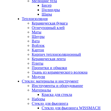
Мелющие тела
Бисер
Цилиндры
Шары
Теплоизоляция
Керамическая бумага
Огнеупорный клей
Маты
Шнуры
Вата
Войлок
Картон
Кирпич теплоизоляционный
Керамическая лента
Плиты
Пропитки и обмазки
Ткань из керамического волокна
Модули
Стекло: материалы и инструмент
Инструменты и оборудование
Материалы
Краска для стекла
Наборы
Стекло для фьюзинга
Стекло для фьюзинга WISSMACH