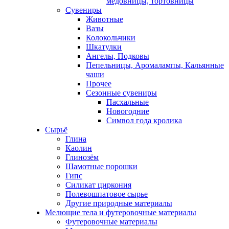
медовницы, тортовницы
Сувениры
Животные
Вазы
Колокольчики
Шкатулки
Ангелы, Подковы
Пепельницы, Аромалампы, Кальянные
чаши
Прочее
Сезонные сувениры
Пасхальные
Новогодние
Символ года кролика
Сырьё
Глина
Каолин
Глинозём
Шамотные порошки
Гипс
Силикат циркония
Полевошпатовое сырье
Другие природные материалы
Мелющие тела и футеровочные материалы
Футеровочные материалы