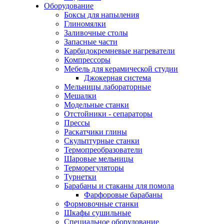
Оборудование
Боксы для напыления
Глиномялки
Заливочные столы
Запасные части
Карбидокремневые нагреватели
Компрессоры
Мебель для керамической студии
Джокерная система
Мельницы лабораторные
Мешалки
Модельные станки
Отстойники - сепараторы
Прессы
Раскатчики глины
Скульптурные станки
Термопреобразователи
Шаровые мельницы
Терморегуляторы
Турнетки
Барабаны и стаканы для помола
Фарфоровые барабаны
Формовочные станки
Шкафы сушильные
Специальное оборудование