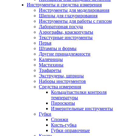
Инструменты и средства измерения
Инструменты для моделирования
Щипцы для глазурирования
Инструменты для работы с гипсом
Лабораторная посуда
Аэрографы, краскопульты
Текстурные инструменты
Перья
Штампы и формы
Другие принадлежности
Калячницы
Мастихины
Трафареты
Экструдеры, шприцы
Наборы инструментов
Средства измерения
Кольца/пастилки контроля
температуры
Пироскопы
Измерительные инструменты
Губки
Спонжи
Кисть-губка
Губки оправочные
Кисти