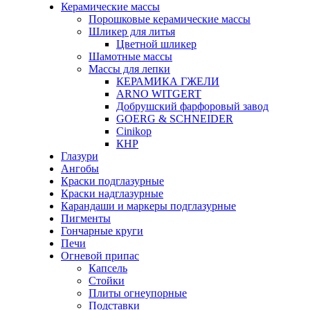
Керамические массы
Порошковые керамические массы
Шликер для литья
Цветной шликер
Шамотные массы
Массы для лепки
КЕРАМИКА ГЖЕЛИ
ARNO WITGERT
Добрушский фарфоровый завод
GOERG & SCHNEIDER
Cinikop
КНР
Глазури
Ангобы
Краски подглазурные
Краски надглазурные
Карандаши и маркеры подглазурные
Пигменты
Гончарные круги
Печи
Огневой припас
Капсель
Стойки
Плиты огнеупорные
Подставки