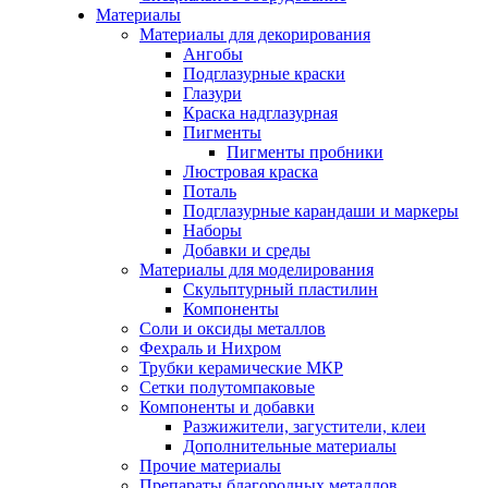
Материалы
Материалы для декорирования
Ангобы
Подглазурные краски
Глазури
Краска надглазурная
Пигменты
Пигменты пробники
Люстровая краска
Поталь
Подглазурные карандаши и маркеры
Наборы
Добавки и среды
Материалы для моделирования
Скульптурный пластилин
Компоненты
Соли и оксиды металлов
Фехраль и Нихром
Трубки керамические МКР
Сетки полутомпаковые
Компоненты и добавки
Разжижители, загустители, клеи
Дополнительные материалы
Прочие материалы
Препараты благородных металлов