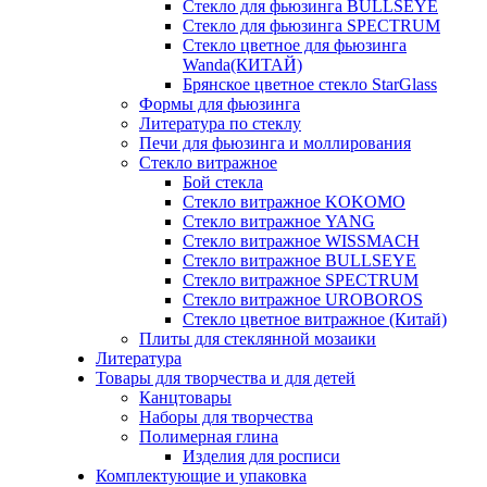
Стекло для фьюзинга BULLSEYE
Стекло для фьюзинга SPECTRUM
Стекло цветное для фьюзинга
Wanda(КИТАЙ)
Брянское цветное стекло StarGlass
Формы для фьюзинга
Литература по стеклу
Печи для фьюзинга и моллирования
Стекло витражное
Бой стекла
Стекло витражное KOKOMO
Стекло витражное YANG
Стекло витражное WISSMACH
Стекло витражное BULLSEYE
Стекло витражное SPECTRUM
Стекло витражное UROBOROS
Стекло цветное витражное (Китай)
Плиты для стеклянной мозаики
Литература
Товары для творчества и для детей
Канцтовары
Наборы для творчества
Полимерная глина
Изделия для росписи
Комплектующие и упаковка