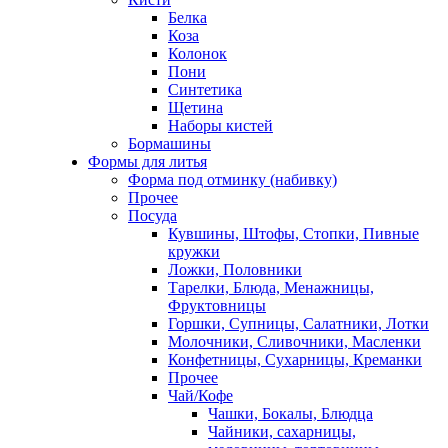
Белка
Коза
Колонок
Пони
Синтетика
Щетина
Наборы кистей
Бормашины
Формы для литья
Форма под отминку (набивку)
Прочее
Посуда
Кувшины, Штофы, Стопки, Пивные
кружки
Ложки, Половники
Тарелки, Блюда, Менажницы,
Фруктовницы
Горшки, Супницы, Салатники, Лотки
Молочники, Сливочники, Масленки
Конфетницы, Сухарницы, Креманки
Прочее
Чай/Кофе
Чашки, Бокалы, Блюдца
Чайники, сахарницы,