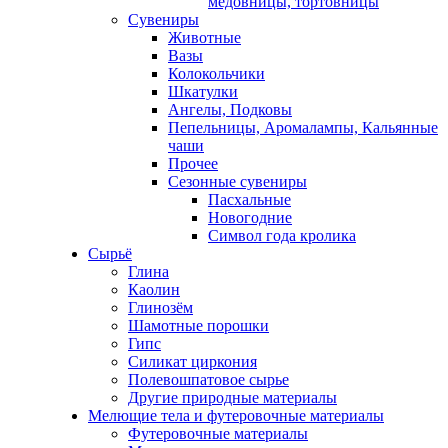
медовницы, тортовницы
Сувениры
Животные
Вазы
Колокольчики
Шкатулки
Ангелы, Подковы
Пепельницы, Аромалампы, Кальянные
чаши
Прочее
Сезонные сувениры
Пасхальные
Новогодние
Символ года кролика
Сырьё
Глина
Каолин
Глинозём
Шамотные порошки
Гипс
Силикат циркония
Полевошпатовое сырье
Другие природные материалы
Мелющие тела и футеровочные материалы
Футеровочные материалы