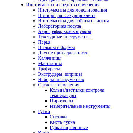
Инструменты и средства измерения
Инструменты для моделирования
Щипцы для глазурирования
Инструменты для работы с гипсом
Лабораторная посуда
Аэрографы, краскопульты
Текстурные инструменты
Перья
Штампы и формы
Другие принадлежности
Калячницы
Мастихины
Трафареты
Экструдеры, шприцы
Наборы инструментов
Средства измерения
Кольца/пастилки контроля
температуры
Пироскопы
Измерительные инструменты
Губки
Спонжи
Кисть-губка
Губки оправочные
Кисти