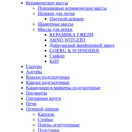
Керамические массы
Порошковые керамические массы
Шликер для литья
Цветной шликер
Шамотные массы
Массы для лепки
КЕРАМИКА ГЖЕЛИ
ARNO WITGERT
Добрушский фарфоровый завод
GOERG & SCHNEIDER
Cinikop
КНР
Глазури
Ангобы
Краски подглазурные
Краски надглазурные
Карандаши и маркеры подглазурные
Пигменты
Гончарные круги
Печи
Огневой припас
Капсель
Стойки
Плиты огнеупорные
Подставки