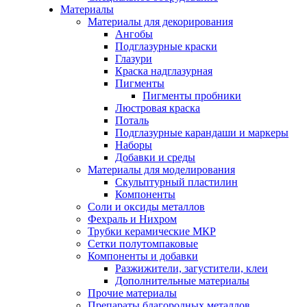
Материалы
Материалы для декорирования
Ангобы
Подглазурные краски
Глазури
Краска надглазурная
Пигменты
Пигменты пробники
Люстровая краска
Поталь
Подглазурные карандаши и маркеры
Наборы
Добавки и среды
Материалы для моделирования
Скульптурный пластилин
Компоненты
Соли и оксиды металлов
Фехраль и Нихром
Трубки керамические МКР
Сетки полутомпаковые
Компоненты и добавки
Разжижители, загустители, клеи
Дополнительные материалы
Прочие материалы
Препараты благородных металлов