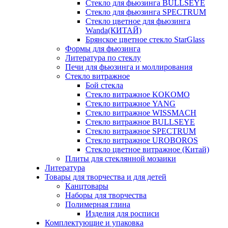
Стекло для фьюзинга BULLSEYE
Стекло для фьюзинга SPECTRUM
Стекло цветное для фьюзинга
Wanda(КИТАЙ)
Брянское цветное стекло StarGlass
Формы для фьюзинга
Литература по стеклу
Печи для фьюзинга и моллирования
Стекло витражное
Бой стекла
Стекло витражное KOKOMO
Стекло витражное YANG
Стекло витражное WISSMACH
Стекло витражное BULLSEYE
Стекло витражное SPECTRUM
Стекло витражное UROBOROS
Стекло цветное витражное (Китай)
Плиты для стеклянной мозаики
Литература
Товары для творчества и для детей
Канцтовары
Наборы для творчества
Полимерная глина
Изделия для росписи
Комплектующие и упаковка