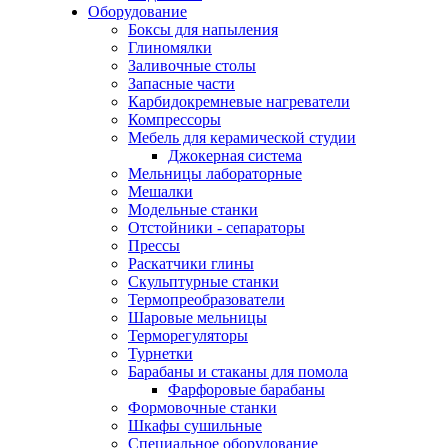
Оборудование
Боксы для напыления
Глиномялки
Заливочные столы
Запасные части
Карбидокремневые нагреватели
Компрессоры
Мебель для керамической студии
Джокерная система
Мельницы лабораторные
Мешалки
Модельные станки
Отстойники - сепараторы
Прессы
Раскатчики глины
Скульптурные станки
Термопреобразователи
Шаровые мельницы
Терморегуляторы
Турнетки
Барабаны и стаканы для помола
Фарфоровые барабаны
Формовочные станки
Шкафы сушильные
Специальное оборудование