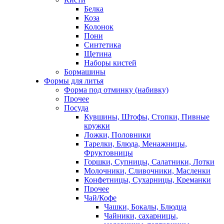
Белка
Коза
Колонок
Пони
Синтетика
Щетина
Наборы кистей
Бормашины
Формы для литья
Форма под отминку (набивку)
Прочее
Посуда
Кувшины, Штофы, Стопки, Пивные
кружки
Ложки, Половники
Тарелки, Блюда, Менажницы,
Фруктовницы
Горшки, Супницы, Салатники, Лотки
Молочники, Сливочники, Масленки
Конфетницы, Сухарницы, Креманки
Прочее
Чай/Кофе
Чашки, Бокалы, Блюдца
Чайники, сахарницы,