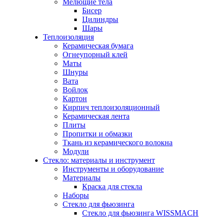
Мелющие тела
Бисер
Цилиндры
Шары
Теплоизоляция
Керамическая бумага
Огнеупорный клей
Маты
Шнуры
Вата
Войлок
Картон
Кирпич теплоизоляционный
Керамическая лента
Плиты
Пропитки и обмазки
Ткань из керамического волокна
Модули
Стекло: материалы и инструмент
Инструменты и оборудование
Материалы
Краска для стекла
Наборы
Стекло для фьюзинга
Стекло для фьюзинга WISSMACH