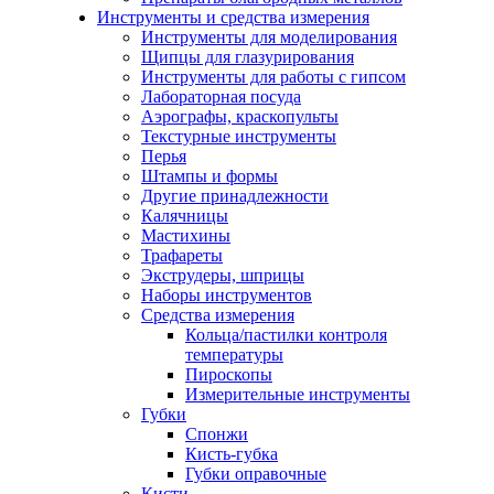
Инструменты и средства измерения
Инструменты для моделирования
Щипцы для глазурирования
Инструменты для работы с гипсом
Лабораторная посуда
Аэрографы, краскопульты
Текстурные инструменты
Перья
Штампы и формы
Другие принадлежности
Калячницы
Мастихины
Трафареты
Экструдеры, шприцы
Наборы инструментов
Средства измерения
Кольца/пастилки контроля
температуры
Пироскопы
Измерительные инструменты
Губки
Спонжи
Кисть-губка
Губки оправочные
Кисти