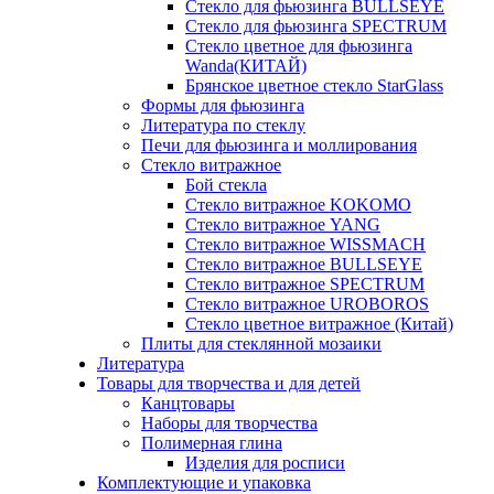
Стекло для фьюзинга BULLSEYE
Стекло для фьюзинга SPECTRUM
Стекло цветное для фьюзинга
Wanda(КИТАЙ)
Брянское цветное стекло StarGlass
Формы для фьюзинга
Литература по стеклу
Печи для фьюзинга и моллирования
Стекло витражное
Бой стекла
Стекло витражное KOKOMO
Стекло витражное YANG
Стекло витражное WISSMACH
Стекло витражное BULLSEYE
Стекло витражное SPECTRUM
Стекло витражное UROBOROS
Стекло цветное витражное (Китай)
Плиты для стеклянной мозаики
Литература
Товары для творчества и для детей
Канцтовары
Наборы для творчества
Полимерная глина
Изделия для росписи
Комплектующие и упаковка