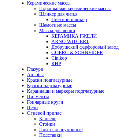
Керамические массы
Порошковые керамические массы
Шликер для литья
Цветной шликер
Шамотные массы
Массы для лепки
КЕРАМИКА ГЖЕЛИ
ARNO WITGERT
Добрушский фарфоровый завод
GOERG & SCHNEIDER
Cinikop
КНР
Глазури
Ангобы
Краски подглазурные
Краски надглазурные
Карандаши и маркеры подглазурные
Пигменты
Гончарные круги
Печи
Огневой припас
Капсель
Стойки
Плиты огнеупорные
Подставки