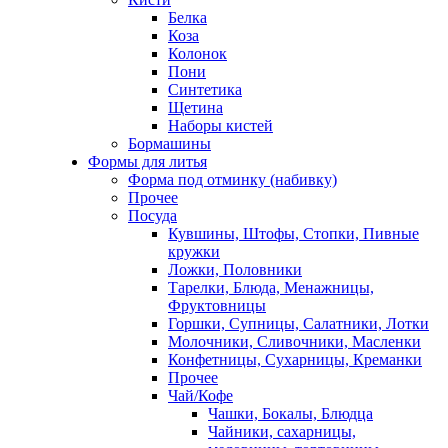
Белка
Коза
Колонок
Пони
Синтетика
Щетина
Наборы кистей
Бормашины
Формы для литья
Форма под отминку (набивку)
Прочее
Посуда
Кувшины, Штофы, Стопки, Пивные
кружки
Ложки, Половники
Тарелки, Блюда, Менажницы,
Фруктовницы
Горшки, Супницы, Салатники, Лотки
Молочники, Сливочники, Масленки
Конфетницы, Сухарницы, Креманки
Прочее
Чай/Кофе
Чашки, Бокалы, Блюдца
Чайники, сахарницы,