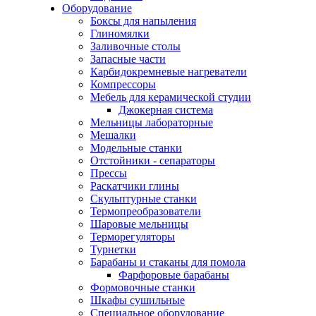
Оборудование
Боксы для напыления
Глиномялки
Заливочные столы
Запасные части
Карбидокремневые нагреватели
Компрессоры
Мебель для керамической студии
Джокерная система
Мельницы лабораторные
Мешалки
Модельные станки
Отстойники - сепараторы
Прессы
Раскатчики глины
Скульптурные станки
Термопреобразователи
Шаровые мельницы
Терморегуляторы
Турнетки
Барабаны и стаканы для помола
Фарфоровые барабаны
Формовочные станки
Шкафы сушильные
Специальное оборудование