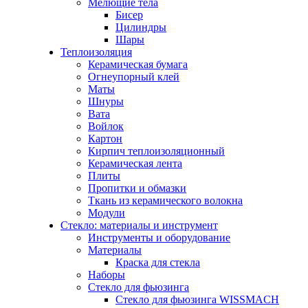
Мелющие тела
Бисер
Цилиндры
Шары
Теплоизоляция
Керамическая бумага
Огнеупорный клей
Маты
Шнуры
Вата
Войлок
Картон
Кирпич теплоизоляционный
Керамическая лента
Плиты
Пропитки и обмазки
Ткань из керамического волокна
Модули
Стекло: материалы и инструмент
Инструменты и оборудование
Материалы
Краска для стекла
Наборы
Стекло для фьюзинга
Стекло для фьюзинга WISSMACH