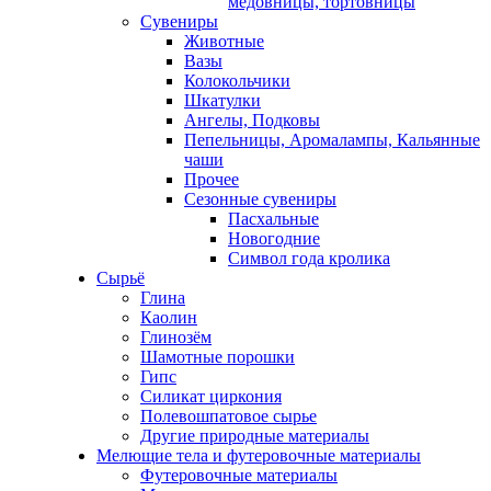
медовницы, тортовницы
Сувениры
Животные
Вазы
Колокольчики
Шкатулки
Ангелы, Подковы
Пепельницы, Аромалампы, Кальянные
чаши
Прочее
Сезонные сувениры
Пасхальные
Новогодние
Символ года кролика
Сырьё
Глина
Каолин
Глинозём
Шамотные порошки
Гипс
Силикат циркония
Полевошпатовое сырье
Другие природные материалы
Мелющие тела и футеровочные материалы
Футеровочные материалы