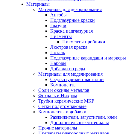
Материалы
Материалы для декорирования
Ангобы
Подглазурные краски
Глазури
Краска надглазурная
Пигменты
Пигменты пробники
Люстровая краска
Поталь
Подглазурные карандаши и маркеры
Наборы
Добавки и среды
Материалы для моделирования
Скульптурный пластилин
Компоненты
Соли и оксиды металлов
Фехраль и Нихром
Трубки керамические МКР
Сетки полутомпаковые
Компоненты и добавки
Разжижители, загустители, клеи
Дополнительные материалы
Прочие материалы
Препараты благородных металлов