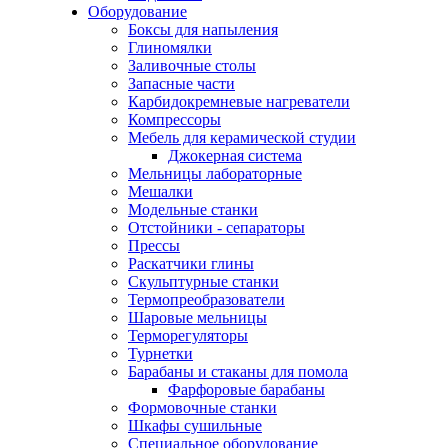
Оборудование
Боксы для напыления
Глиномялки
Заливочные столы
Запасные части
Карбидокремневые нагреватели
Компрессоры
Мебель для керамической студии
Джокерная система
Мельницы лабораторные
Мешалки
Модельные станки
Отстойники - сепараторы
Прессы
Раскатчики глины
Скульптурные станки
Термопреобразователи
Шаровые мельницы
Терморегуляторы
Турнетки
Барабаны и стаканы для помола
Фарфоровые барабаны
Формовочные станки
Шкафы сушильные
Специальное оборудование