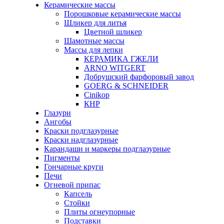
Керамические массы
Порошковые керамические массы
Шликер для литья
Цветной шликер
Шамотные массы
Массы для лепки
КЕРАМИКА ГЖЕЛИ
ARNO WITGERT
Добрушский фарфоровый завод
GOERG & SCHNEIDER
Cinikop
КНР
Глазури
Ангобы
Краски подглазурные
Краски надглазурные
Карандаши и маркеры подглазурные
Пигменты
Гончарные круги
Печи
Огневой припас
Капсель
Стойки
Плиты огнеупорные
Подставки