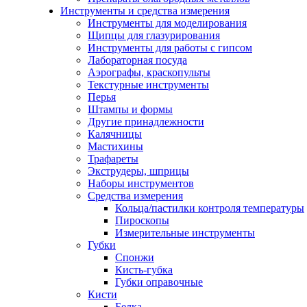
Инструменты и средства измерения
Инструменты для моделирования
Щипцы для глазурирования
Инструменты для работы с гипсом
Лабораторная посуда
Аэрографы, краскопульты
Текстурные инструменты
Перья
Штампы и формы
Другие принадлежности
Калячницы
Мастихины
Трафареты
Экструдеры, шприцы
Наборы инструментов
Средства измерения
Кольца/пастилки контроля температуры
Пироскопы
Измерительные инструменты
Губки
Спонжи
Кисть-губка
Губки оправочные
Кисти
Белка