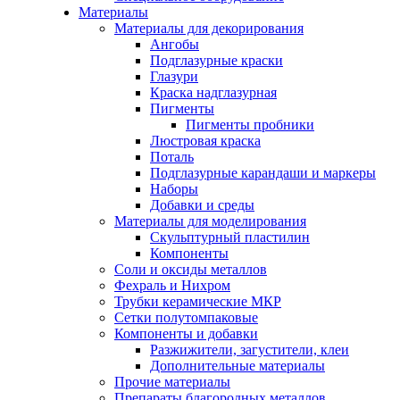
Материалы
Материалы для декорирования
Ангобы
Подглазурные краски
Глазури
Краска надглазурная
Пигменты
Пигменты пробники
Люстровая краска
Поталь
Подглазурные карандаши и маркеры
Наборы
Добавки и среды
Материалы для моделирования
Скульптурный пластилин
Компоненты
Соли и оксиды металлов
Фехраль и Нихром
Трубки керамические МКР
Сетки полутомпаковые
Компоненты и добавки
Разжижители, загустители, клеи
Дополнительные материалы
Прочие материалы
Препараты благородных металлов