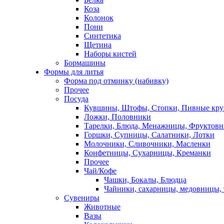
Коза
Колонок
Пони
Синтетика
Щетина
Наборы кистей
Бормашины
Формы для литья
Форма под отминку (набивку)
Прочее
Посуда
Кувшины, Штофы, Стопки, Пивные кр
Ложки, Половники
Тарелки, Блюда, Менажницы, Фруктов
Горшки, Супницы, Салатники, Лотки
Молочники, Сливочники, Масленки
Конфетницы, Сухарницы, Креманки
Прочее
Чай/Кофе
Чашки, Бокалы, Блюдца
Чайники, сахарницы, медовницы,
Сувениры
Животные
Вазы