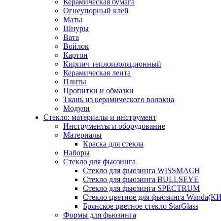
Керамическая бумага
Огнеупорный клей
Маты
Шнуры
Вата
Войлок
Картон
Кирпич теплоизоляционный
Керамическая лента
Плиты
Пропитки и обмазки
Ткань из керамического волокна
Модули
Стекло: материалы и инструмент
Инструменты и оборудование
Материалы
Краска для стекла
Наборы
Стекло для фьюзинга
Стекло для фьюзинга WISSMACH
Стекло для фьюзинга BULLSEYE
Стекло для фьюзинга SPECTRUM
Стекло цветное для фьюзинга Wanda(К
Брянское цветное стекло StarGlass
Формы для фьюзинга