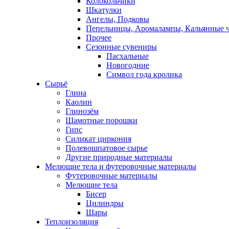
Колокольчики
Шкатулки
Ангелы, Подковы
Пепельницы, Аромалампы, Кальянные 
Прочее
Сезонные сувениры
Пасхальные
Новогодние
Символ года кролика
Сырьё
Глина
Каолин
Глинозём
Шамотные порошки
Гипс
Силикат циркония
Полевошпатовое сырье
Другие природные материалы
Мелющие тела и футеровочные материалы
Футеровочные материалы
Мелющие тела
Бисер
Цилиндры
Шары
Теплоизоляция