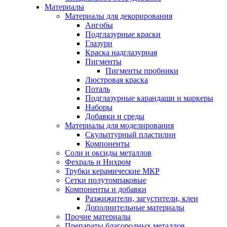
Материалы
Материалы для декорирования
Ангобы
Подглазурные краски
Глазури
Краска надглазурная
Пигменты
Пигменты пробники
Люстровая краска
Поталь
Подглазурные карандаши и маркеры
Наборы
Добавки и среды
Материалы для моделирования
Скульптурный пластилин
Компоненты
Соли и оксиды металлов
Фехраль и Нихром
Трубки керамические МКР
Сетки полутомпаковые
Компоненты и добавки
Разжижители, загустители, клеи
Дополнительные материалы
Прочие материалы
Препараты благородных металлов