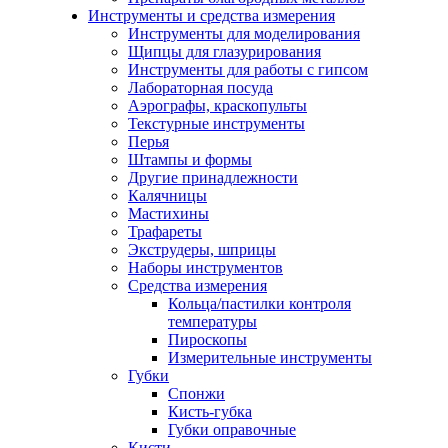
Инструменты и средства измерения
Инструменты для моделирования
Щипцы для глазурирования
Инструменты для работы с гипсом
Лабораторная посуда
Аэрографы, краскопульты
Текстурные инструменты
Перья
Штампы и формы
Другие принадлежности
Калячницы
Мастихины
Трафареты
Экструдеры, шприцы
Наборы инструментов
Средства измерения
Кольца/пастилки контроля
температуры
Пироскопы
Измерительные инструменты
Губки
Спонжи
Кисть-губка
Губки оправочные
Кисти