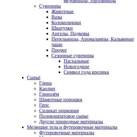
медовницы, тортовницы
Сувениры
Животные
Вазы
Колокольчики
Шкатулки
Ангелы, Подковы
Пепельницы, Аромалампы, Кальянные
чаши
Прочее
Сезонные сувениры
Пасхальные
Новогодние
Символ года кролика
Сырьё
Глина
Каолин
Глинозём
Шамотные порошки
Гипс
Силикат циркония
Полевошпатовое сырье
Другие природные материалы
Мелющие тела и футеровочные материалы
Футеровочные материалы