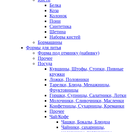
Белка
Коза
Колонок
Пони
Синтетика
Щетина
Наборы кистей
Бормашины
Формы для литья
Форма под отминку (набивку)
Прочее
Посуда
Кувшины, Штофы, Стопки, Пивные
кружки
Ложки, Половники
Тарелки, Блюда, Менажницы,
Фруктовницы
Горшки, Супницы, Салатники, Лотки
Молочники, Сливочники, Масленки
Конфетницы, Сухарницы, Креманки
Прочее
Чай/Кофе
Чашки, Бокалы, Блюдца
Чайники, сахарницы,