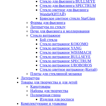
Стекло для фьюзинга BULLSEYE
Стекло для фьюзинга SPECTRUM
Стекло цветное для фьюзинга
Wanda(КИТАЙ)
Брянское цветное стекло StarGlass
Формы для фьюзинга
Литература по стеклу
Печи для фьюзинга и моллирования
Стекло витражное
Бой стекла
Стекло витражное KOKOMO
Стекло витражное YANG
Стекло витражное WISSMACH
Стекло витражное BULLSEYE
Стекло витражное SPECTRUM
Стекло витражное UROBOROS
Стекло цветное витражное (Китай)
Плиты для стеклянной мозаики
Литература
Товары для творчества и для детей
Канцтовары
Наборы для творчества
Полимерная глина
Изделия для росписи
Комплектующие и упаковка