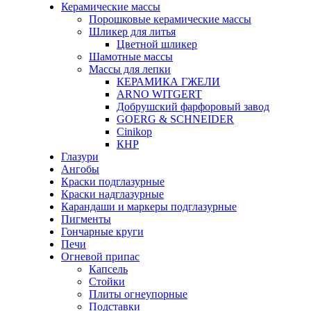
Керамические массы
Порошковые керамические массы
Шликер для литья
Цветной шликер
Шамотные массы
Массы для лепки
КЕРАМИКА ГЖЕЛИ
ARNO WITGERT
Добрушский фарфоровый завод
GOERG & SCHNEIDER
Cinikop
КНР
Глазури
Ангобы
Краски подглазурные
Краски надглазурные
Карандаши и маркеры подглазурные
Пигменты
Гончарные круги
Печи
Огневой припас
Капсель
Стойки
Плиты огнеупорные
Подставки