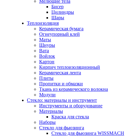
Мелющие тела
Бисер
Цилиндры
Шары
Теплоизоляция
Керамическая бумага
Огнеупорный клей
Маты
Шнуры
Вата
Войлок
Картон
Кирпич теплоизоляционный
Керамическая лента
Плиты
Пропитки и обмазки
Ткань из керамического волокна
Модули
Стекло: материалы и инструмент
Инструменты и оборудование
Материалы
Краска для стекла
Наборы
Стекло для фьюзинга
Стекло для фьюзинга WISSMACH