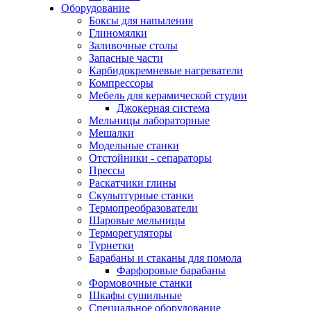
Оборудование
Боксы для напыления
Глиномялки
Заливочные столы
Запасные части
Карбидокремневые нагреватели
Компрессоры
Мебель для керамической студии
Джокерная система
Мельницы лабораторные
Мешалки
Модельные станки
Отстойники - сепараторы
Прессы
Раскатчики глины
Скульптурные станки
Термопреобразователи
Шаровые мельницы
Терморегуляторы
Турнетки
Барабаны и стаканы для помола
Фарфоровые барабаны
Формовочные станки
Шкафы сушильные
Специальное оборудование