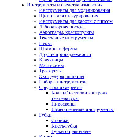
Инструменты и средства измерения
Инструменты для моделирования
Щипцы для глазурирования
Инструменты для работы с гипсом
Лабораторная посуда
Аэрографы, краскопульты
Текстурные инструменты
Перья
Штампы и формы
Другие принадлежности
Калячницы
Мастихины
Трафареты
Экструдеры, шприцы
Наборы инструментов
Средства измерения
Кольца/пастилки контроля
температуры
Пироскопы
Измерительные инструменты
Губки
Спонжи
Кисть-губка
Губки оправочные
Кисти