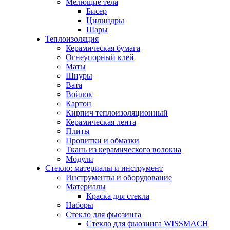
Мелющие тела
Бисер
Цилиндры
Шары
Теплоизоляция
Керамическая бумага
Огнеупорный клей
Маты
Шнуры
Вата
Войлок
Картон
Кирпич теплоизоляционный
Керамическая лента
Плиты
Пропитки и обмазки
Ткань из керамического волокна
Модули
Стекло: материалы и инструмент
Инструменты и оборудование
Материалы
Краска для стекла
Наборы
Стекло для фьюзинга
Стекло для фьюзинга WISSMACH