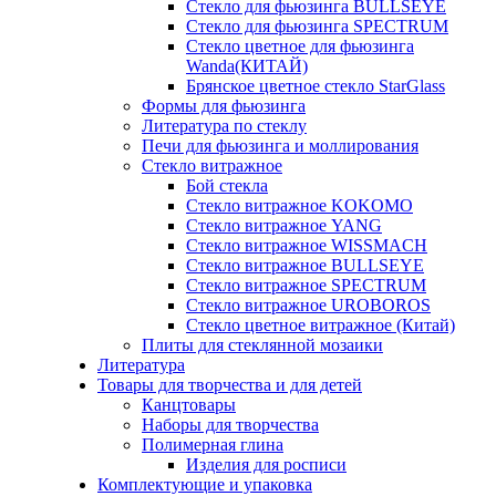
Стекло для фьюзинга BULLSEYE
Стекло для фьюзинга SPECTRUM
Стекло цветное для фьюзинга
Wanda(КИТАЙ)
Брянское цветное стекло StarGlass
Формы для фьюзинга
Литература по стеклу
Печи для фьюзинга и моллирования
Стекло витражное
Бой стекла
Стекло витражное KOKOMO
Стекло витражное YANG
Стекло витражное WISSMACH
Стекло витражное BULLSEYE
Стекло витражное SPECTRUM
Стекло витражное UROBOROS
Стекло цветное витражное (Китай)
Плиты для стеклянной мозаики
Литература
Товары для творчества и для детей
Канцтовары
Наборы для творчества
Полимерная глина
Изделия для росписи
Комплектующие и упаковка