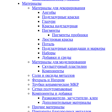
Материалы
Материалы для декорирования
Ангобы
Подглазурные краски
Глазури
Краска надглазурная
Пигменты
Пигменты пробники
Люстровая краска
Поталь
Подглазурные карандаши и маркеры
Наборы
Добавки и среды
Материалы для моделирования
Скульптурный пластилин
Компоненты
Соли и оксиды металлов
Фехраль и Нихром
Трубки керамические МКР
Сетки полутомпаковые
Компоненты и добавки
Разжижители, загустители, клеи
Дополнительные материалы
Прочие материалы
Препараты благородных металлов