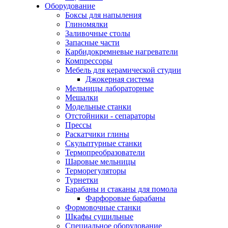
Оборудование
Боксы для напыления
Глиномялки
Заливочные столы
Запасные части
Карбидокремневые нагреватели
Компрессоры
Мебель для керамической студии
Джокерная система
Мельницы лабораторные
Мешалки
Модельные станки
Отстойники - сепараторы
Прессы
Раскатчики глины
Скульптурные станки
Термопреобразователи
Шаровые мельницы
Терморегуляторы
Турнетки
Барабаны и стаканы для помола
Фарфоровые барабаны
Формовочные станки
Шкафы сушильные
Специальное оборудование