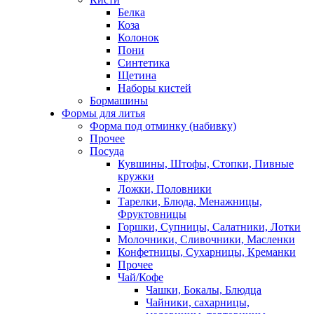
Белка
Коза
Колонок
Пони
Синтетика
Щетина
Наборы кистей
Бормашины
Формы для литья
Форма под отминку (набивку)
Прочее
Посуда
Кувшины, Штофы, Стопки, Пивные
кружки
Ложки, Половники
Тарелки, Блюда, Менажницы,
Фруктовницы
Горшки, Супницы, Салатники, Лотки
Молочники, Сливочники, Масленки
Конфетницы, Сухарницы, Креманки
Прочее
Чай/Кофе
Чашки, Бокалы, Блюдца
Чайники, сахарницы,