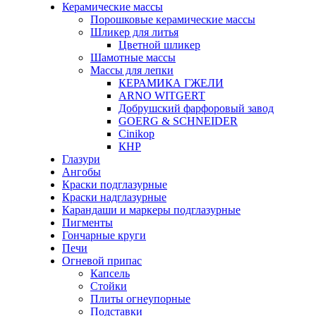
Керамические массы
Порошковые керамические массы
Шликер для литья
Цветной шликер
Шамотные массы
Массы для лепки
КЕРАМИКА ГЖЕЛИ
ARNO WITGERT
Добрушский фарфоровый завод
GOERG & SCHNEIDER
Cinikop
КНР
Глазури
Ангобы
Краски подглазурные
Краски надглазурные
Карандаши и маркеры подглазурные
Пигменты
Гончарные круги
Печи
Огневой припас
Капсель
Стойки
Плиты огнеупорные
Подставки