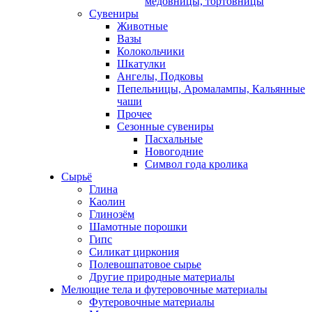
медовницы, тортовницы
Сувениры
Животные
Вазы
Колокольчики
Шкатулки
Ангелы, Подковы
Пепельницы, Аромалампы, Кальянные
чаши
Прочее
Сезонные сувениры
Пасхальные
Новогодние
Символ года кролика
Сырьё
Глина
Каолин
Глинозём
Шамотные порошки
Гипс
Силикат циркония
Полевошпатовое сырье
Другие природные материалы
Мелющие тела и футеровочные материалы
Футеровочные материалы